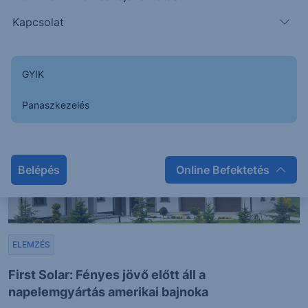
A jelentés hatására szárnyra kapott az Allianz
Kapcsolat
2023. augusztus 11.
GYIK
Panaszkezelés
Belépés
Online Befektetés
ELEMZÉS
First Solar: Fényes jövő előtt áll a
napelemgyártás amerikai bajnoka