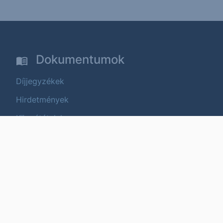
Dokumentumok
Díjjegyzékek
Hirdetmények
Közzétételek
Üzletszabályzat
Termék és költségtájékoztatók
Fenntarthatóság
Termékek