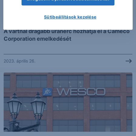
Sütibeállítások kezelése
ELEMZÉS
A vártnál drágább uránérc hozhatja el a Cameco
Corporation emelkedését
2023. április 26.