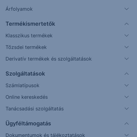
Árfolyamok
Keresés
Termékismertetők
Klasszikus termékek
1087 találat cikkeink között
Tőzsdei termékek
Derivatív termékek és szolgáltatások
Szolgáltatások
Számlatípusok
Online kereskedés
Tanácsadási szolgáltatás
Ügyféltámogatás
ELEMZÉS
Dokumentumok és tájékoztatások