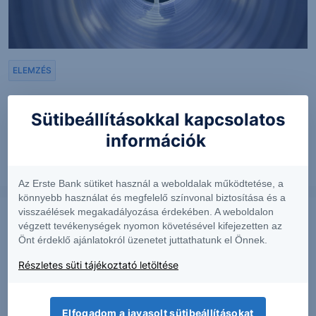
ELEMZÉS
Carrier Global: Kényelemben az épületek falai
Sütibeállításokkal kapcsolatos
között
információk
2023. május 12.
Az Erste Bank sütiket használ a weboldalak működtetése, a
könnyebb használat és megfelelő színvonal biztosítása és a
visszaélések megakadályozása érdekében. A weboldalon
végzett tevékenységek nyomon követésével kifejezetten az
Önt érdeklő ajánlatokról üzenetet juttathatunk el Önnek.
Részletes süti tájékoztató letöltése
Elfogadom a javasolt sütibeállításokat