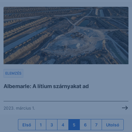
ELEMZÉS
Albemarle: A lítium szárnyakat ad
2023. március 1.
Első
1
3
4
5
6
7
Utolsó