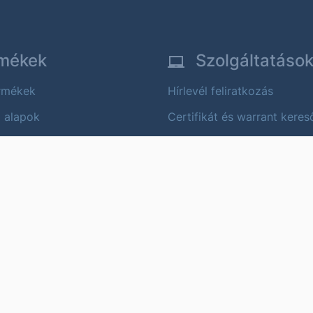
mékek
Szolgáltatáso
ermékek
Hírlevél feliratkozás
i alapok
Certifikát és warrant keres
 értékpapírok
Alapkereső
ok
Alapok összehasonlítása
Árfolyam értesítő