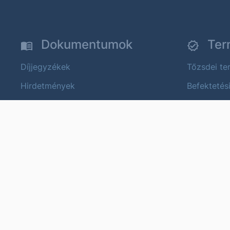
Dokumentumok
Ter
Díjjegyzékek
Tőzsdei t
Hirdetmények
Befektetés
Közzétételek
Strukturált
Üzletszabályzat
Állampapír
Termék és költségtájékoztatók
Devizapiac
Fenntarthatóság