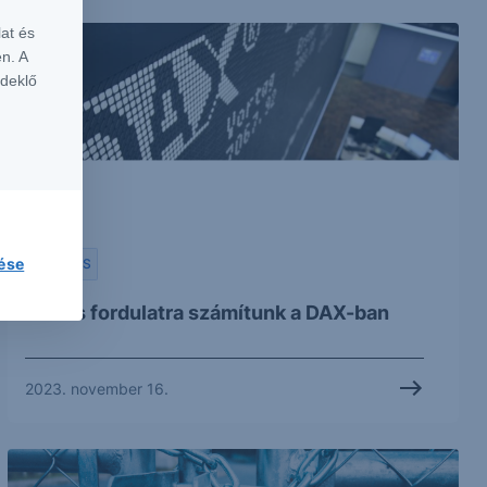
at és
n. A
rdeklő
lése
ELEMZÉS
Tartós fordulatra számítunk a DAX-ban
2023. november 16.