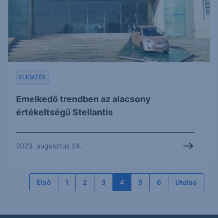
ELEMZÉS
Emelkedő trendben az alacsony
értékeltségű Stellantis
2023. augusztus 24.
Első
1
2
3
4
5
6
Utolsó