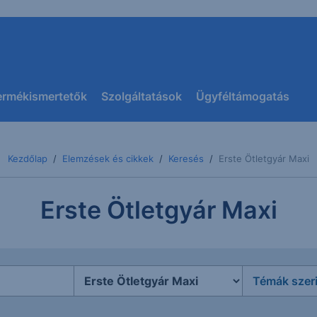
ermékismertetők
Szolgáltatások
Ügyféltámogatás
Kezdőlap
Elemzések és cikkek
Keresés
Erste Ötletgyár Maxi
Erste Ötletgyár Maxi
Témák szer