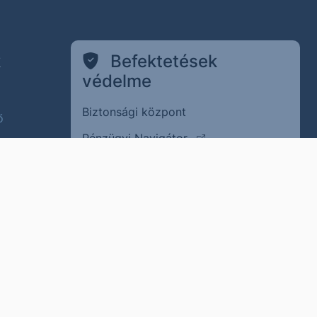
k
Befektetések
védelme
Biztonsági központ
ő
(külső oldalra ugrik)
Pénzügyi Navigátor
(külső oldalra ugrik)
MNB ÉSZLA
(külső oldalra ugrik
Befektető Védelmi Alap
Adatvédelem
(külső oldalra ugrik)
Visszaélés bejelentése