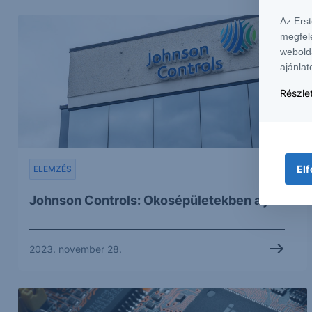
Az Ers
megfel
webold
ajánlat
Részlet
Elf
ELEMZÉS
Johnson Controls: Okosépületekben a jövő
2023. november 28.