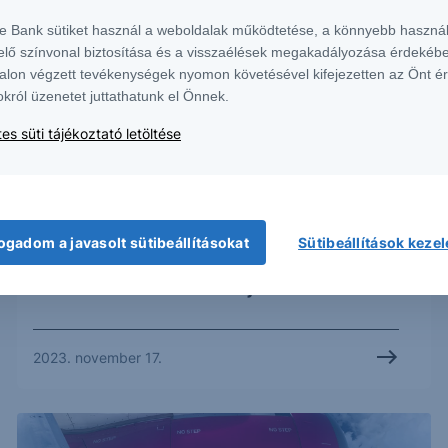
te Bank sütiket használ a weboldalak működtetése, a könnyebb használ
elő színvonal biztosítása és a visszaélések megakadályozása érdekébe
alon végzett tevékenységek nyomon követésével kifejezetten az Önt é
okról üzenetet juttathatunk el Önnek.
es süti tájékoztató letöltése
ogadom a javasolt sütibeállításokat
Sütibeállítások keze
ELEMZÉS
Alábecsültük az Intel erejét
2023. november 17.