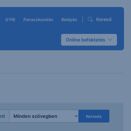
Kereső
GYIK
Panaszkezelés
Belépés
Online befektetés
int
Keresés