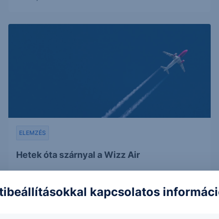
ELEMZÉS
Hetek óta szárnyal a Wizz Air
tibeállításokkal kapcsolatos informác
2023. december 6.