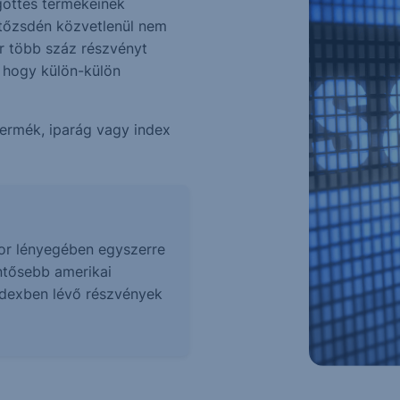
göttes termékeinek
 tőzsdén közvetlenül nem
r több száz részvényt
, hogy külön-külön
termék, iparág vagy index
or lényegében egyszerre
ntősebb amerikai
indexben lévő részvények