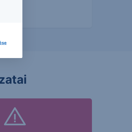
avatkozás
gek
lése
zatai