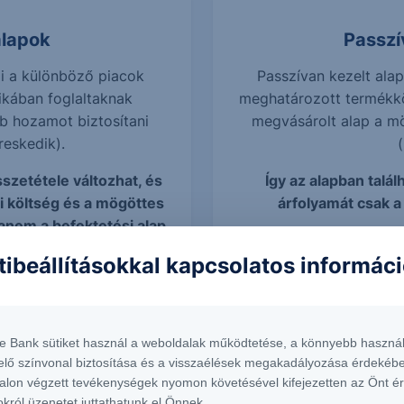
alapok
Passzí
li a különböző piacok
Passzívan kezelt ala
tikában foglaltaknak
meghatározott termékkö
b hozamot biztosítani
megvásárolt alap a m
reskedik).
sszetétele változhat, és
Így az alapban talál
i költség és a mögöttes
árfolyamát csak a
anem a befektetési alap
s befolyásolja.
tibeállításokkal kapcsolatos informác
bb hozam elérése
Legfőbb célja egy a
te Bank sütiket használ a weboldalak működtetése, a könnyebb használ
követése
ményébe
elő színvonal biztosítása és a visszaélések megakadályozása érdekébe
Passzívan követik a
elkező értékpapírok
alon végzett tevékenységek nyomon követésével kifejezetten az Önt é
okról üzenetet juttathatunk el Önnek.