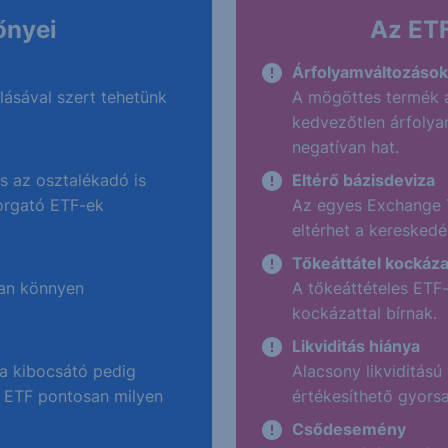
őnyei
Az ETF
Árfolyamváltozások
lásával szert tehetünk
A mögöttes termék 
kedvezőtlen árfoly
negatívan hat.
s az osztalékadó is
Eltérő bázisdeviza
forgató ETF-ek
Az egyes Exchange 
eltérhet a kereskedé
Tőkeáttátel kockáza
ában könnyen
A tőkeáttételes ETF
kockázattal bírnak.
Likviditás hiánya
a kibocsátó pedig
Alacsony likviditás
 ETF pontosan milyen
értékesíthető gyors
Csődesemény