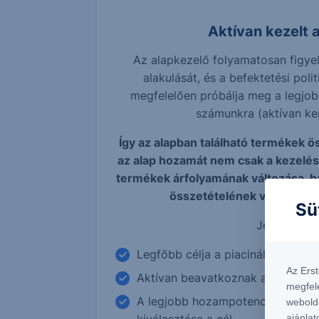
Aktívan kezelt 
Az alapkezelő folyamatosan figye
alakulását, és a befektetési poli
megfelelően próbálja meg a legjob
számunkra (aktívan ke
Így az alapban található termékek ö
az alap hozamát nem csak a kezelés
termékek árfolyamának változása, h
összetételének változása i
Sü
Jellemzői:
Legfőbb célja a piacinál magasa
Az Ers
Aktívan beavatkoznak a teljesít
megfel
A legjobb hozampotenciállal rend
webold
ajánlat