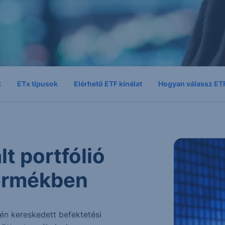
k
ETx típusok
Elérhető ETF kínálat
Hogyan válassz ET
lt portfólió
termékben
én kereskedett befektetési