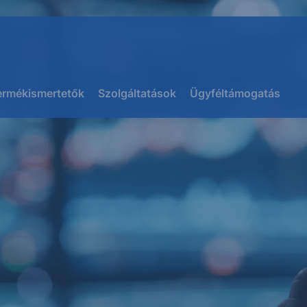
ermékismertetők
Szolgáltatások
Ügyféltámogatás