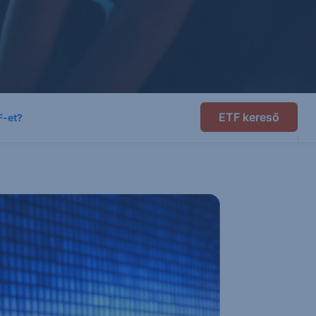
ETF kereső
F-et?