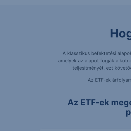
Hog
A klasszikus befektetési alap
amelyek az alapot fogják alkotn
teljesítményét, ezt követő
Az ETF-ek árfolyam
Az ETF-ek megér
p