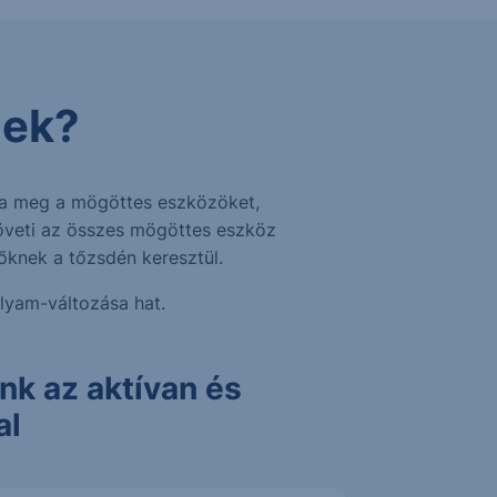
-ek?
lja meg a mögöttes eszközöket,
követi az összes mögöttes eszköz
tőknek a tőzsdén keresztül.
lyam-változása hat.
nk az aktívan és
al