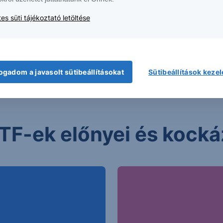
Minimális emberi be
Alacsonyabb költsé
es süti tájékoztató letöltése
ogadom a javasolt sütibeállításokat
Sütibeállítások keze
TF-ek előnyei és kocká