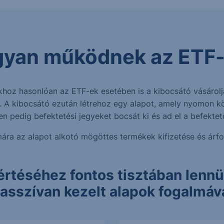
yan működnek az ETF
okhoz hasonlóan az ETF-ek esetében is a kibocsátó vásáro
i. A kibocsátó ezután létrehoz egy alapot, amely nyomon 
en pedig befektetési jegyeket bocsát ki és ad el a befekte
ára az alapot alkotó mögöttes termékek kifizetése és árfo
téséhez fontos tisztában lennü
asszívan kezelt alapok fogalmáv