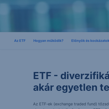
Az ETF
Hogyan működik?
Előnyök és kockázato
ETF - diverzifiká
akár egyetlen 
Az ETF-ek (exchange traded fund) tőzsd