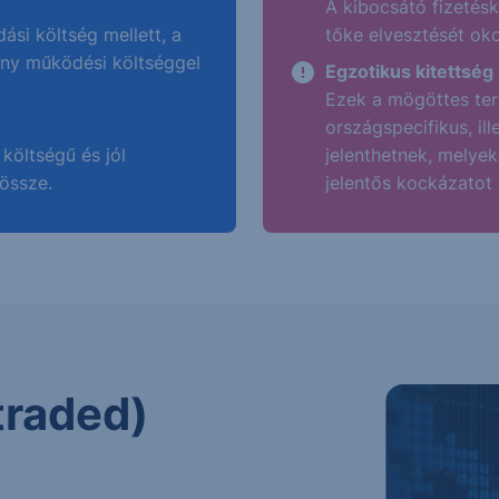
A kibocsátó fizetésk
dási költség mellett, a
tőke elvesztését oko
ony működési költséggel
Egzotikus kitettség
Ezek a mögöttes ter
országspecifikus, il
költségű és jól
jelenthetnek, melyek
 össze.
jelentős kockázatot
traded)