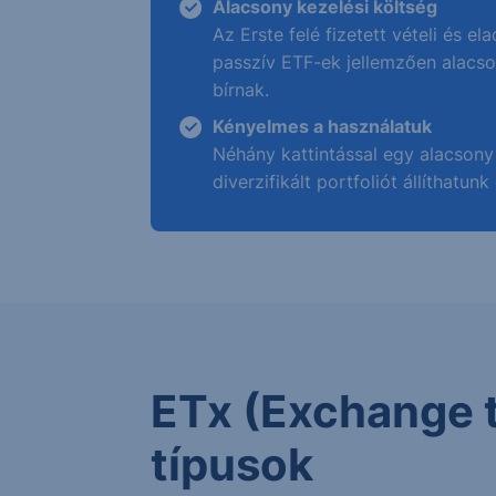
Alacsony kezelési költség
Az Erste felé fizetett vételi és ela
passzív ETF-ek jellemzően alacs
bírnak.
Kényelmes a használatuk
Néhány kattintással egy alacsony 
diverzifikált portfoliót állíthatunk
ETx (Exchange 
típusok