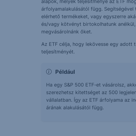
alapok, melyek teljesítménye az ETF mö
árfolyamalakulásától függ. Segítségével
elérhető termékeket, vagy egyszerre aká
és/vagy kötvényt birtokolhatunk anélkül
megvásárolnánk őket.
Az ETF célja, hogy lekövesse egy adott 
teljesítményét.
Például
Ha egy S&P 500 ETF-et vásárolsz, akk
szerezhetsz kitettséget az 500 legjele
vállalatban. Így az ETF árfolyama az 
árának alakulásától függ.