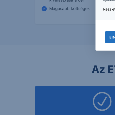
kiválasztása a cél
Magasabb költségek
Részlet
Elf
Az E