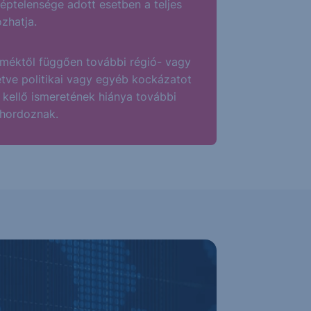
éptelensége adott esetben a teljes
zhatja.
méktől függően további régió- vagy
letve politikai vagy egyéb kockázatot
 kellő ismeretének hiánya további
 hordoznak.