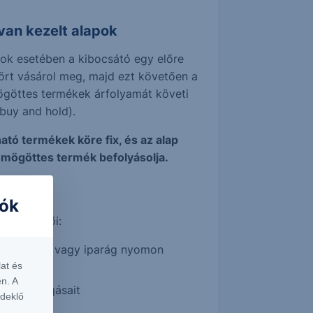
van kezelt alapok
pok esetében a kibocsátó egy előre
rt vásárol meg, majd ezt követően a
ögöttes termékek árfolyamát követi
(buy and hold).
ható termékek köre fix, és az alap
 mögöttes termék befolyásolja.
iók
Jellemzői:
dott index vagy iparág nyomon
at és
n. A
 piac mozgásait
rdeklő