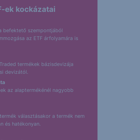
-ek kockázatai
a befektető szempontjából
ammozgása az ETF árfolyamára is
Traded termékek bázisdevizája
si devizától.
ta
-ek az alaptermékénél nagyobb
ú termék választásakor a termék nem
an és hatékonyan.