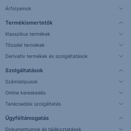
Jelszó
Árfolyamok
Termékismertetők
Klasszikus termékek
Mobiltelefon
Tőzsdei termékek
Derivatív termékek és szolgáltatások
Erste értékpapírszámlával rendelkezem
Szolgáltatások
A feltételeket elfogadom (
bővebben
)
Számlatípusok
Online kereskedés
Tanácsadási szolgáltatás
Miért érdemes regisztrálnia?
Ügyféltámogatás
Dokumentumok és tájékoztatások