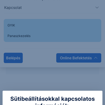
A regisztrációt követően:
Kapcsolat
kedvenc termék listákat állíthat össze,
árfolyam-figyelmeztetéseket
rögzíthet az egyes termékekhez,
GYIK
egyszerűen és áttekinthetően
kezelheti hírlevélfeliratkozásait,
Panaszkezelés
elsőkézből értesül legújabb
szolgáltatásainkról.
Elfelejtette jelszavát?
Belépés
Online Befektetés
Van már hozzáférése?
Sütibeállításokkal kapcsolatos