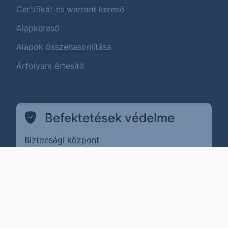
Certifikát és warrant kereső
Alapkereső
Alapok összehasonlítása
Árfolyam értesítő
Befektetések védelme
Biztonsági központ
(külső oldalra ugrik)
Pénzügyi Navigátor
(külső oldalra ugrik)
MNB ÉSZLA
(külső oldalra ugrik)
Befektető Védelmi Alap
Adatvédelem