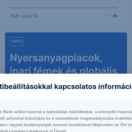
2026. július 10.
VIDEÓ
Nyersanyagpiacok,
ipari fémek és globális
kockázatok fókuszban
tibeállításokkal kapcsolatos informác
- Erste World
webinárium
te Bank sütiket használ a weboldalak működtetése, a könnyebb használ
elő színvonal biztosítása és a visszaélések megakadályozása érdekébe
alon végzett tevékenységek nyomon követésével kifejezetten az Önt é
Szakértőink a nyersanyagpiaci kilátásokról, az
okról üzenetet juttathatunk el Önnek.