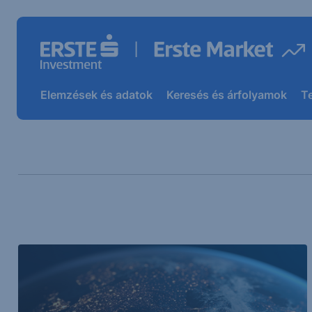
Elemzések és adatok
Keresés és árfolyamok
T