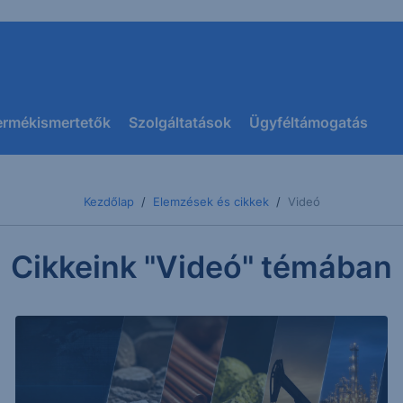
ermékismertetők
Szolgáltatások
Ügyféltámogatás
Kezdőlap
Elemzések és cikkek
Videó
Cikkeink "Videó" témában