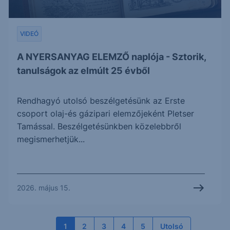
VIDEÓ
A NYERSANYAG ELEMZŐ naplója - Sztorik,
tanulságok az elmúlt 25 évből
Rendhagyó utolsó beszélgetésünk az Erste
csoport olaj-és gázipari elemzőjeként Pletser
Tamással. Beszélgetésünkben közelebbről
megismerhetjük...
2026. május 15.
1
2
3
4
5
Utolsó