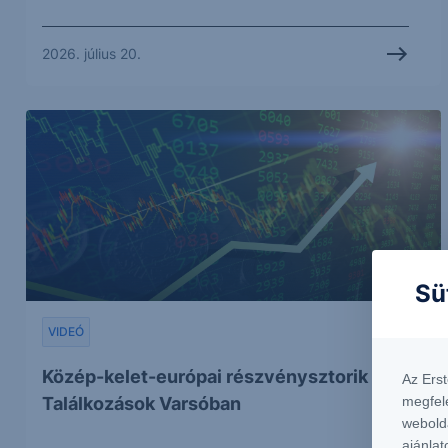
2026. július 20.
Sü
VIDEÓ
Közép-kelet-európai részvénysztorik -
Az Ers
megfel
Találkozások Varsóban
webold
ajánlat