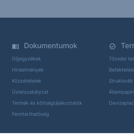
Dokumentumok
Ter
Díjjegyzékek
Tőzsdei t
Hirdetmények
Befektetés
Közzétételek
Strukturált
Üzletszabályzat
Állampapír
Termék és költségtájékoztatók
Devizapiac
Fenntarthatóság