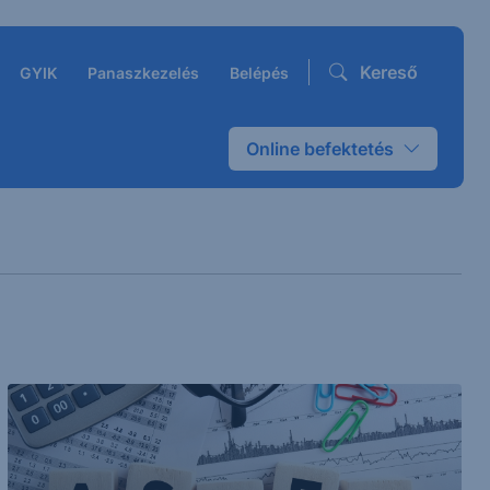
Kereső
GYIK
Panaszkezelés
Belépés
Online befektetés