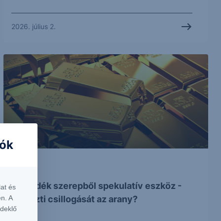
2026. július 2.
iók
VIDEÓ
Menedék szerepből spekulatív eszköz -
at és
n. A
Elveszti csillogását az arany?
rdeklő