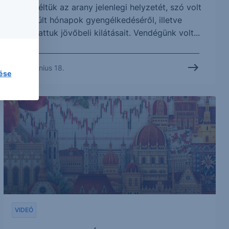
Átbeszéltük az arany jelenlegi helyzetét, szó volt
az elmúlt hónapok gyengélkedéséről, illetve
megvitattuk jövőbeli kilátásait. Vendégünk volt...
2026. június 18.
lése
VIDEÓ