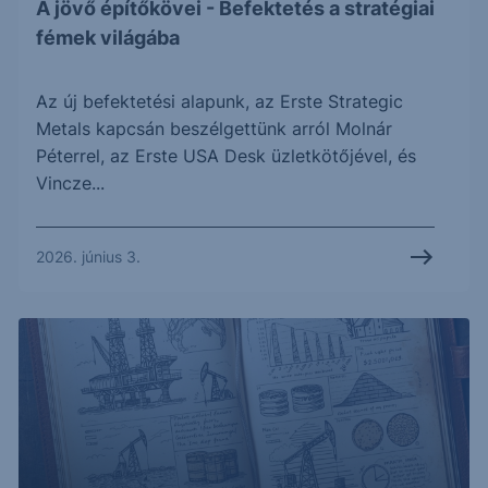
A jövő építőkövei - Befektetés a stratégiai
fémek világába
Az új befektetési alapunk, az Erste Strategic
Metals kapcsán beszélgettünk arról Molnár
Péterrel, az Erste USA Desk üzletkötőjével, és
Vincze...
2026. június 3.