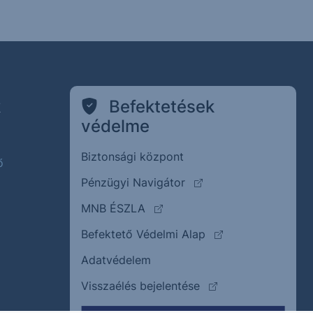
k
Befektetések
védelme
Biztonsági központ
ő
(külső oldalra ugrik)
Pénzügyi Navigátor
(külső oldalra ugrik)
MNB ÉSZLA
(külső oldalra ugrik
Befektető Védelmi Alap
Adatvédelem
(külső oldalra ugrik)
Visszaélés bejelentése