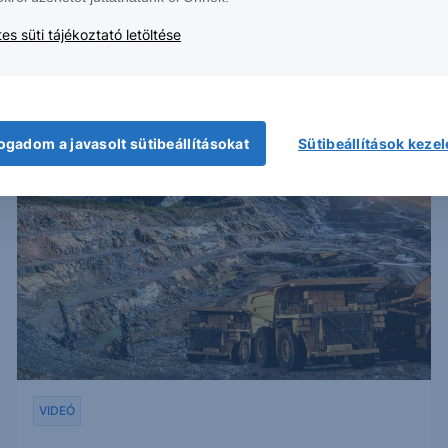
ipari fémek portfóliószerepéről, valamint a
globális trendek és kockázatok hatásairól
es süti tájékoztató letöltése
beszélgettek.
2026. június 22.
ogadom a javasolt sütibeállításokat
Sütibeállítások keze
VIDEÓ