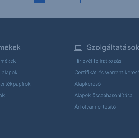
mékek
Szolgáltatáso
ermékek
Hírlevél feliratkozás
i alapok
Certifikát és warrant keres
 értékpapírok
Alapkereső
ok
Alapok összehasonlítása
Árfolyam értesítő