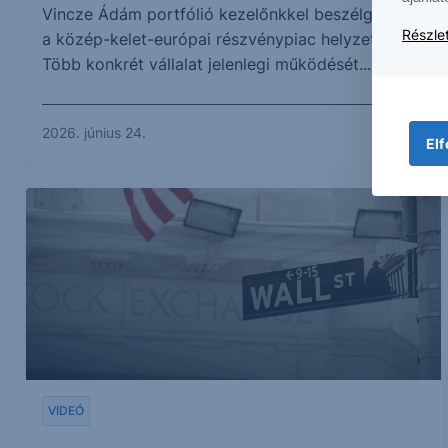
Vincze Ádám portfólió kezelőnkkel beszélgettünk
Részlet
a közép-kelet-európai részvénypiac helyzetéről.
Több konkrét vállalat jelenlegi működését...
2026. június 24.
Elf
VIDEÓ