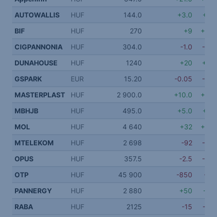
AUTOWALLIS
HUF
144.0
+3.0
+2.1
BIF
HUF
270
+9
+3.3
CIGPANNONIA
HUF
304.0
-1.0
-0.3
DUNAHOUSE
HUF
1240
+20
+1.6
GSPARK
EUR
15.20
-0.05
-0.3
MASTERPLAST
HUF
2 900.0
+10.0
+0.3
MBHJB
HUF
495.0
+5.0
+1.0
MOL
HUF
4 640
+32
+0.6
MTELEKOM
HUF
2 698
-92
-3.3
OPUS
HUF
357.5
-2.5
-0.6
OTP
HUF
45 900
-850
-1.8
PANNERGY
HUF
2 880
+50
+1.7
RABA
HUF
2125
-15
-0.7