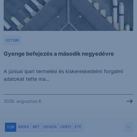
SZTORI
Gyenge befejezés a második negyedévre
A júniusi ipari termelési és kiskereskedelmi forgalmi
adatokat tette ma...
2026. augusztus 6.
INDEX
BÉT
DEVIZA
CERTI
ETF
TOP