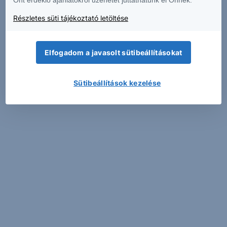
Részletes süti tájékoztató letöltése
Elfogadom a javasolt sütibeállításokat
Sütibeállítások kezelése