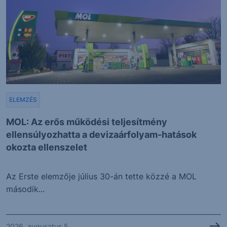
ELEMZÉS
MOL: Az erős működési teljesítmény
ellensúlyozhatta a devizaárfolyam-hatások
okozta ellenszelet
Az Erste elemzője július 30-án tette közzé a MOL
második...
2026. augusztus 5.