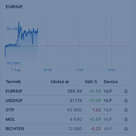
EURHUF
365.5000
365.2500
365.0000
7. Aug
06:00
12:00
18:00
Termék
Utolsó ár
Vált.%
Deviza
EURHUF
365.49
+0.56
HUF
USDHUF
317.19
+0.06
HUF
OTP
45 900
-1.82
HUF
MOL
4 640
+0.69
HUF
RICHTER
12 080
-0.25
HUF