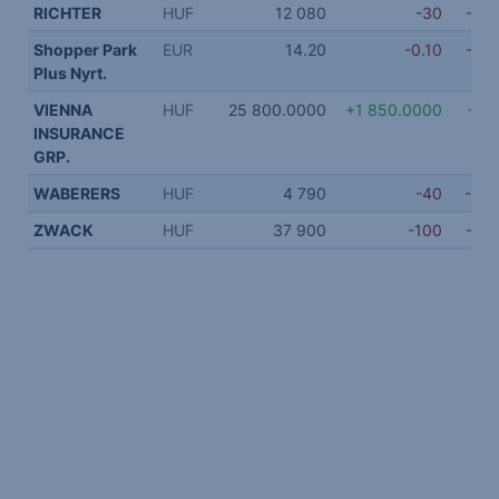
RICHTER
HUF
12 080
-30
-0.2
Shopper Park
EUR
14.20
-0.10
-0.7
Plus Nyrt.
VIENNA
HUF
25 800.0000
+1 850.0000
+7.7
INSURANCE
GRP.
WABERERS
HUF
4 790
-40
-0.8
ZWACK
HUF
37 900
-100
-0.2