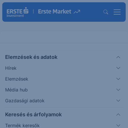
Budapesti Értéktőzsde
Elemzések és adatok
Árfolyamok
Hírek
Budapesti Értéktőzsde
BÉT Certifikátok/Warranto
Elemzések
Média hub
Prémium
Standard
BÉTa
365.7500
Gazdasági adatok
Keresés és árfolyamok
BUX
Termék keresők