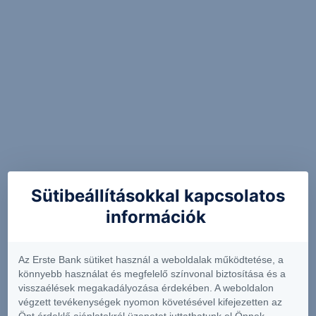
Sütibeállításokkal kapcsolatos
információk
Az Erste Bank sütiket használ a weboldalak működtetése, a
könnyebb használat és megfelelő színvonal biztosítása és a
visszaélések megakadályozása érdekében. A weboldalon
végzett tevékenységek nyomon követésével kifejezetten az
Önt érdeklő ajánlatokról üzenetet juttathatunk el Önnek.