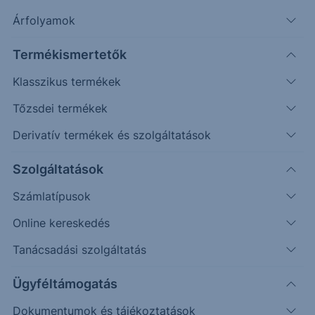
Árfolyamok
148000
Termékismertetők
147000
Klasszikus termékek
146000
Tőzsdei termékek
08:00
10:00
12:00
14:00
Derivatív termékek és szolgáltatások
146 563.20
-1522.77
Forg.:
16M
Szolgáltatások
A nap nyertesei
Számlatípusok
Online kereskedés
Termék
Utolsó ár
Vált.%
Tanácsadási szolgáltatás
VIENNA INSURANCE GRP.
25 800.0000
+7.72
Appeninn
647.0
+3.35
Ügyféltámogatás
BIF
270
+3.33
Dokumentumok és tájékoztatások