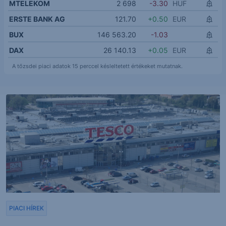
MTELEKOM
2 698
-3.30
HUF
ERSTE BANK AG
121.70
+0.50
EUR
BUX
146 563.20
-1.03
DAX
26 140.13
+0.05
EUR
A tőzsdei piaci adatok 15 perccel késleltetett értékeket mutatnak.
PIACI HÍREK