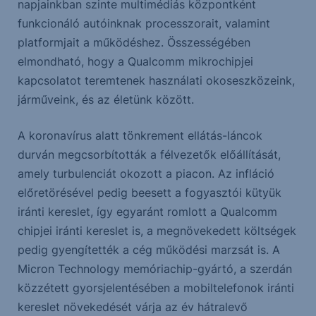
napjainkban szinte multimédiás központként
funkcionáló autóinknak processzorait, valamint
platformjait a működéshez. Összességében
elmondható, hogy a Qualcomm mikrochipjei
kapcsolatot teremtenek használati okoseszközeink,
járműveink, és az életünk között.
A koronavírus alatt tönkrement ellátás-láncok
durván megcsorbították a félvezetők előállítását,
amely turbulenciát okozott a piacon. Az infláció
előretörésével pedig beesett a fogyasztói kütyük
iránti kereslet, így egyaránt romlott a Qualcomm
chipjei iránti kereslet is, a megnövekedett költségek
pedig gyengítették a cég működési marzsát is. A
Micron Technology memóriachip-gyártó, a szerdán
közzétett gyorsjelentésében a mobiltelefonok iránti
kereslet növekedését várja az év hátralevő