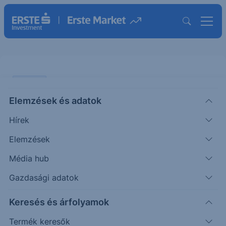
ELEMZÉS
Elemzések és adatok
A kapcsolódás szolgálatában -
Hírek
Qualcomm
Elemzések
ÖTLETGYÁR MAXI
Média hub
Kerekes
2023. március
|
Részvényelemző
Tamás
31. 16:13
Gazdasági adatok
Keresés és árfolyamok
Termék keresők
Qualcomm - long
félvezetőgyártó