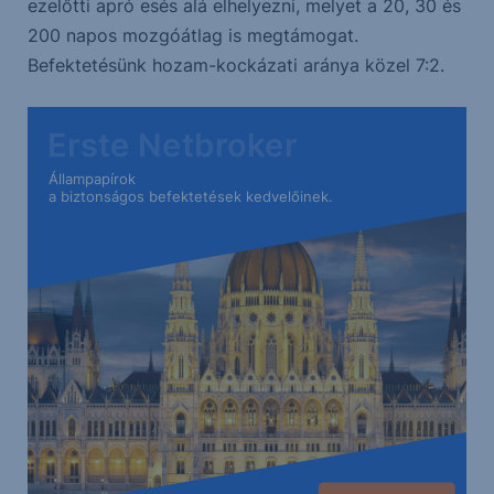
ezelőtti apró esés alá elhelyezni, melyet a 20, 30 és
200 napos mozgóátlag is megtámogat.
Befektetésünk hozam-kockázati aránya közel 7:2.
Erste Netbroker
Állampapírok
a biztonságos befektetések kedvelőinek.