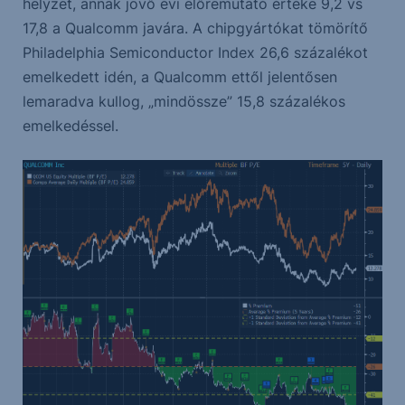
helyzet, annak jövő évi előremutató értéke 9,2 vs
17,8 a Qualcomm javára. A chipgyártókat tömörítő
Philadelphia Semiconductor Index 26,6 százalékot
emelkedett idén, a Qualcomm ettől jelentősen
lemaradva kullog, „mindössze” 15,8 százalékos
emelkedéssel.