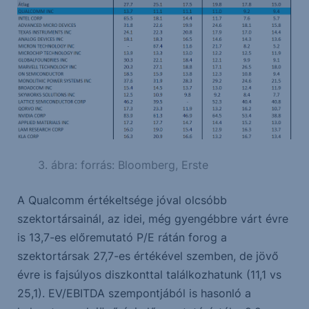
3. ábra: forrás: Bloomberg, Erste
A Qualcomm értékeltsége jóval olcsóbb
szektortársainál, az idei, még gyengébbre várt évre
is 13,7-es előremutató P/E rátán forog a
szektortársak 27,7-es értékével szemben, de jövő
évre is fajsúlyos diszkonttal találkozhatunk (11,1 vs
25,1). EV/EBITDA szempontjából is hasonló a