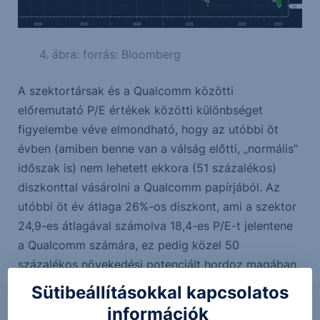
4. ábra: forrás: Bloomberg
A szektortársak és a Qualcomm közötti
előremutató P/E értékek közötti különbséget
figyelembe véve elmondható, hogy az utóbbi öt
évben (amiben benne van a válság előtti, „normális”
időszak is) nem lehetett ekkora (51 százalékos)
diszkonttal vásárolni a Qualcomm papírjából. Az
utóbbi öt év átlaga 26%-os diszkont, ami a szektor
24,9-es átlagával számolva 18,4-es P/E-t jelentene
a Qualcomm számára, ez pedig közel 50
százalékos növekedési potenciált hordoz magában.
Sütibeállításokkal kapcsolatos
Összegzés, stratégia
információk