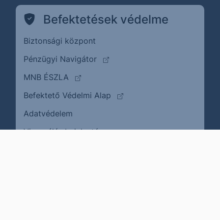
Befektetések védelme
Biztonsági központ
(külső oldalra ugrik)
Pénzügyi Navigátor
(külső oldalra ugrik)
MNB ÉSZLA
(külső oldalra ugrik)
Befektető Védelmi Alap
Adatvédelem
(külső oldalra ugrik)
Visszaélés bejelentése