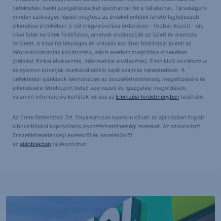
befektetési banki szolgáltatásokat ajánlhatnak fel a Vállalatnak. Társaságunk
minden szükséges lépést megtesz az érdekellentétek lehető legteljesebb
elkerülése érdekében. E cél megvalósítása érdekében - többek között - ún.
kínai falak kerültek felállításra, amelyek elválasztják az üzleti és elemzési
területet. A kínai fal tényleges és virtuális korlátok felállítását jelenti az
információáramlás korlátozása, adott esetben megtiltása érdekében
(például: fizikai elválasztás, informatikai elválasztás). Ezen kívül korlátozzuk
és nyomon követjük munkavállalóink saját számlás kereskedését. A
befektetési ajánlások tekintetében az összeférhetetlenség megelőzésére és
elkerülésére létrehozott belső szervezeti és igazgatási megoldások,
valamint információs korlátok leírása az
Elemzési hirdetményben
található.
Az Erste Befektetési Zrt. folyamatosan nyomon követi az ajánlásban foglalt
kibocsátókkal kapcsolatos összeférhetetlenségi eseteket. Az azonosított
összeférhetetlenségi esetekről és kezelésükről
az
alábbiakban
tájékozódhat.