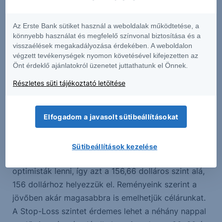
Nagyon úgy tűnik, hogy a mobiltelefon-piac
mélypontja elérkezhetett, vagy a következő
Az Erste Bank sütiket használ a weboldalak működtetése, a
könnyebb használat és megfelelő színvonal biztosítása és a
negyedév folyamán fog elérkezni. Ez jó hír a
visszaélések megakadályozása érdekében. A weboldalon
Qualcommnak, melynek fő terméket a világ
végzett tevékenységek nyomon követésével kifejezetten az
legnagyobb mobiltelefongyártói vásárolják fel. Az
Önt érdeklő ajánlatokról üzenetet juttathatunk el Önnek.
árfolyam már november óta emelkedik, mi pedig
Részletes süti tájékoztató letöltése
arra számítunk, hogy a növekvő kereslet extra
lendületet fog adni a részvénynek. A 18,4-es P/E-
Elfogadom a javasolt sütibeállításokat
ráta 191 dolláros árfolyamot jelentene a jelenlegi
eredményvárakozások mellett.
Sütibeállítások kezelése
Célárunkkal kapcsolatban ennyire nem merünk
optimisták lenni, így azt a 156,66 dolláros szint alá,
156 dollárhoz helyezzük el. Reményeink szerint a
jövőben akár magasabbra is emelhetjük célárunkat.
A Stop-Loss szintet érdemes lehet a néhány nappal