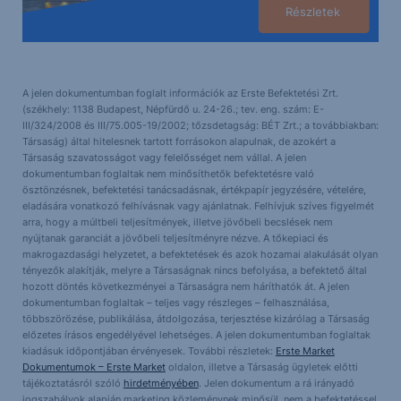
Részletek
A jelen dokumentumban foglalt információk az Erste Befektetési Zrt.
(székhely: 1138 Budapest, Népfürdő u. 24-26.; tev. eng. szám: E-
III/324/2008 és III/75.005-19/2002; tőzsdetagság: BÉT Zrt.; a továbbiakban:
Társaság) által hitelesnek tartott forrásokon alapulnak, de azokért a
Társaság szavatosságot vagy felelősséget nem vállal. A jelen
dokumentumban foglaltak nem minősíthetők befektetésre való
ösztönzésnek, befektetési tanácsadásnak, értékpapír jegyzésére, vételére,
eladására vonatkozó felhívásnak vagy ajánlatnak. Felhívjuk szíves figyelmét
arra, hogy a múltbeli teljesítmények, illetve jövőbeli becslések nem
nyújtanak garanciát a jövőbeli teljesítményre nézve. A tőkepiaci és
makrogazdasági helyzetet, a befektetések és azok hozamai alakulását olyan
tényezők alakítják, melyre a Társaságnak nincs befolyása, a befektető által
hozott döntés következményei a Társaságra nem háríthatók át. A jelen
dokumentumban foglaltak – teljes vagy részleges – felhasználása,
többszörözése, publikálása, átdolgozása, terjesztése kizárólag a Társaság
előzetes írásos engedélyével lehetséges. A jelen dokumentumban foglaltak
kiadásuk időpontjában érvényesek. További részletek:
Erste Market
Dokumentumok – Erste Market
oldalon, illetve a Társaság ügyletek előtti
tájékoztatásról szóló
hirdetményében
. Jelen dokumentum a rá irányadó
jogszabályok alapján marketing közleménynek minősül, nem a befektetéssel