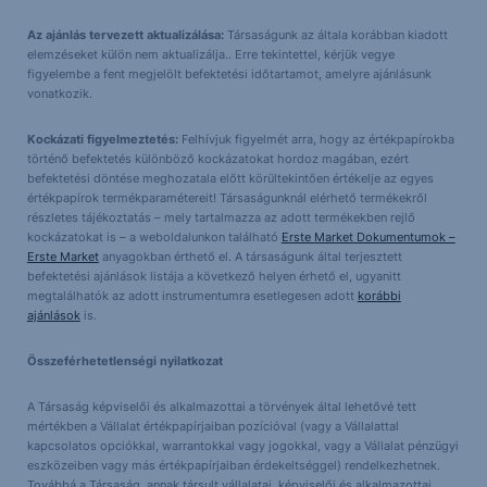
Az ajánlás tervezett aktualizálása:
Társaságunk az általa korábban kiadott
elemzéseket külön nem aktualizálja.. Erre tekintettel, kérjük vegye
figyelembe a fent megjelölt befektetési időtartamot, amelyre ajánlásunk
vonatkozik.
Kockázati figyelmeztetés:
Felhívjuk figyelmét arra, hogy az értékpapírokba
történő befektetés különböző kockázatokat hordoz magában, ezért
befektetési döntése meghozatala előtt körültekintően értékelje az egyes
értékpapírok termékparamétereit! Társaságunknál elérhető termékekről
részletes tájékoztatás – mely tartalmazza az adott termékekben rejlő
kockázatokat is – a weboldalunkon található
Erste Market Dokumentumok –
Erste Market
anyagokban érthető el. A társaságunk által terjesztett
befektetési ajánlások listája a következő helyen érhető el, ugyanitt
megtalálhatók az adott instrumentumra esetlegesen adott
korábbi
ajánlások
is.
Összeférhetetlenségi nyilatkozat
A Társaság képviselői és alkalmazottai a törvények által lehetővé tett
mértékben a Vállalat értékpapírjaiban pozícióval (vagy a Vállalattal
kapcsolatos opciókkal, warrantokkal vagy jogokkal, vagy a Vállalat pénzügyi
eszközeiben vagy más értékpapírjaiban érdekeltséggel) rendelkezhetnek.
Továbbá a Társaság, annak társult vállalatai, képviselői és alkalmazottai