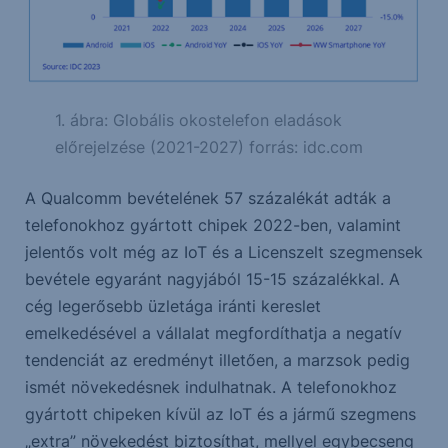
1. ábra: Globális okostelefon eladások
előrejelzése (2021-2027) forrás: idc.com
A Qualcomm bevételének 57 százalékát adták a
telefonokhoz gyártott chipek 2022-ben, valamint
jelentős volt még az IoT és a Licenszelt szegmensek
bevétele egyaránt nagyjából 15-15 százalékkal. A
cég legerősebb üzletága iránti kereslet
emelkedésével a vállalat megfordíthatja a negatív
tendenciát az eredményt illetően, a marzsok pedig
ismét növekedésnek indulhatnak. A telefonokhoz
gyártott chipeken kívül az IoT és a jármű szegmens
„extra” növekedést biztosíthat, mellyel egybecseng