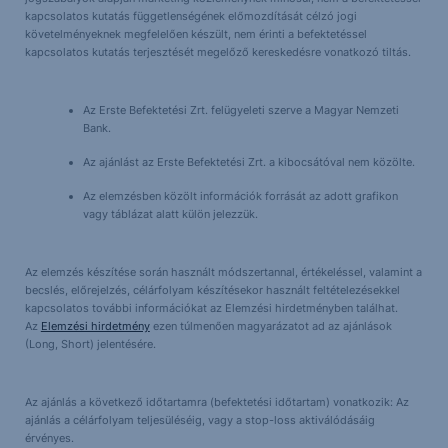
kapcsolatos kutatás függetlenségének előmozdítását célzó jogi
követelményeknek megfelelően készült, nem érinti a befektetéssel
kapcsolatos kutatás terjesztését megelőző kereskedésre vonatkozó tiltás.
Az Erste Befektetési Zrt. felügyeleti szerve a Magyar Nemzeti
Bank.
Az ajánlást az Erste Befektetési Zrt. a kibocsátóval nem közölte.
Az elemzésben közölt információk forrását az adott grafikon
vagy táblázat alatt külön jelezzük.
Az elemzés készítése során használt módszertannal, értékeléssel, valamint a
becslés, előrejelzés, célárfolyam készítésekor használt feltételezésekkel
kapcsolatos további információkat az Elemzési hirdetményben találhat.
Az
Elemzési hirdetmény
ezen túlmenően magyarázatot ad az ajánlások
(Long, Short) jelentésére.
Az ajánlás a következő időtartamra (befektetési időtartam) vonatkozik: Az
ajánlás a célárfolyam teljesüléséig, vagy a stop-loss aktiválódásáig
érvényes.