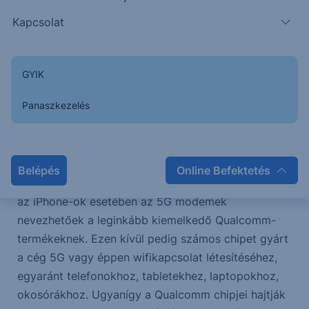
Kapcsolat
Újra emelkedésnek indulhat az okostelefonok
iránti kereslet
GYIK
A Qualcomm mikrochip gyártó az Apple és a
Panaszkezelés
Samsung egyik fő beszállítója, de a Xiaomi is a
legnagyobb ügyfelei között szerepel, a három
technológiai cég közel 50%-át adja a chipgyártó
bevételének. Az Androiddal működő eszközök
Belépés
Online Befektetés
számára a Snapdragon processzorok gyártása, míg
az iPhone-ok esetében az 5G modemek
nevezhetőek a leginkább kiemelkedő Qualcomm-
termékeknek. Ezen kívül pedig számos chipet gyárt
a cég 5G vagy éppen wifikapcsolat létesítéséhez,
egyaránt telefonokhoz, tabletekhez, laptopokhoz,
okosórákhoz. Ugyanígy a Qualcomm chipjei hajtják