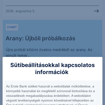
2026. augusztus 5.
CHART
Arany: Újbóli próbálkozás
Újra próbál kitörni óvatos medréből az arany. Az
elmúlt hetek...
Sütibeállításokkal kapcsolatos
információk
2026. augusztus 5.
Az Erste Bank sütiket használ a weboldalak működtetése, a
CHART
könnyebb használat és megfelelő színvonal biztosítása és a
visszaélések megakadályozása érdekében. A weboldalon
EURUSD: Kitört
végzett tevékenységek nyomon követésével kifejezetten az
Önt érdeklő ajánlatokról üzenetet juttathatunk el Önnek.