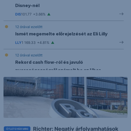
Disney-nél
DIS
101.77
+3.66%
12 órával ezelőtt
Ismét megemelte előrejelzését az Eli Lilly
LLY
1 169.33
+4.81%
12 órával ezelőtt
Rekord cash flow-ról és javuló
nyereségességről számolt be az Uber
UBER
68.18
-5.29%
17 órával ezelőtt
EURHUF: érdemi erősödés jött a sokadik
enyhülési hullámra
EURHUF
362.07
+0.55%
17 órával ezelőtt
Richter: Negatív árfolyamhatások
ÖTLETGYÁR MINI