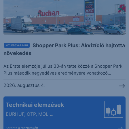
Shopper Park Plus: Akvizíció hajtotta
ÖTLETGYÁR MINI
növekedés
Az Erste elemzője július 30-án tette közzé a Shopper Park
Plus második negyedéves eredményére vonatkozó...
2026. augusztus 4.
Technikai elemzések
EURHUF, OTP, MOL ...
Kattints a részletekért