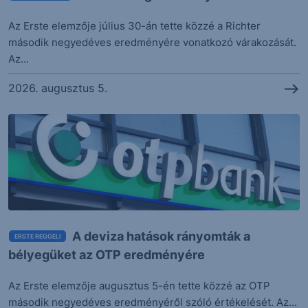
EURUSD: ADP és ISM a mai menü
Az Erste elemzője július 30-án tette közzé a Richter
EURUSD
1.1557
+0.04%
második negyedéves eredményére vonatkozó várakozását.
Az...
17 órával ezelőtt
Jó hírekre zuhantak az árak
2026. augusztus 5.
17 órával ezelőtt
Sávtetőre ugrott az arany árfolyama
17 órával ezelőtt
Várakozások felett alakult a SpaceX
negyedéves jelentése
SPCX
108.27
-13.61%
A deviza hatások rányomták a
ERSTE REGGELI
17 órával ezelőtt
bélyegüket az OTP eredményére
Hatalmasat nőtt az AMD bevétele, de ez sem
volt elég
Az Erste elemzője augusztus 5-én tette közzé az OTP
AMD
482.05
-7.04%
második negyedéves eredményéről szóló értékelését. Az...