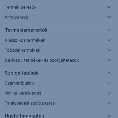
Termék keresők
362.07
313.43
46 750
4 608
EURHUF
USDHUF
OTP
MOL
Árfolyamok
+0.55%
+0.14%
-1.06%
-2.25%
Termékismertetők
Watchlistek
Klasszikus termékek
Tőzsdei termékek
Derivatív termékek és szolgáltatások
Szolgáltatások
Számlatípusok
Online kereskedés
Tanácsadási szolgáltatás
ELEMZÉS
Ügyféltámogatás