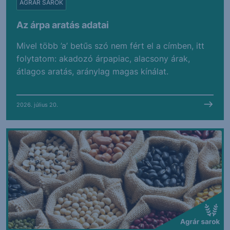
AGRÁR SAROK
Az árpa aratás adatai
Mivel több ’a’ betűs szó nem fért el a címben, itt
folytatom: akadozó árpapiac, alacsony árak,
átlagos aratás, aránylag magas kínálat.
2026. július 20.