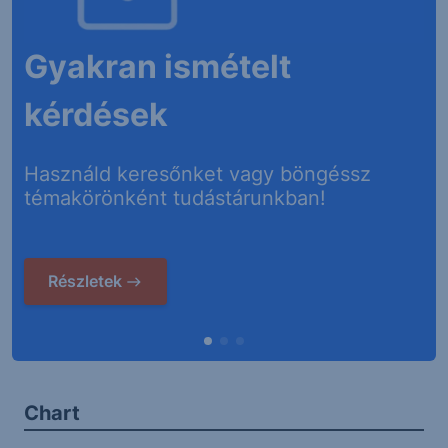
Gyakran ismételt
kérdések
Használd keresőnket vagy böngéssz
témakörönként tudástárunkban!
Részletek
Chart