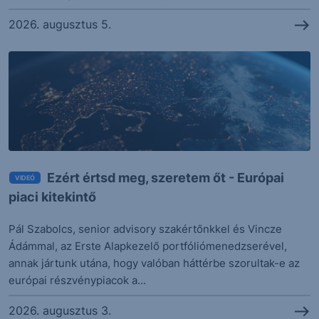
17 órával ezelőtt
2026. augusztus 5.
Szabad jelzést kapott az UniCredit
CRIN
84.91
-0.61%
17 órával ezelőtt
Erős negyedévet vár az Infineon
IFX
60.08
-5.71%
17 órával ezelőtt
A Samsung új technológiát vetített előre a
Ezért értsd meg, szeretem őt - Európai
VIDEÓ
memóriapiacon
piaci kitekintő
17 órával ezelőtt
Pál Szabolcs, senior advisory szakértőnkkel és Vincze
Ma jelent az MTel és az SPP
Ádámmal, az Erste Alapkezelő portfóliómenedzserével,
MTELEKOM
2 790
+0.79%
annak jártunk utána, hogy valóban háttérbe szorultak-e az
európai részvénypiacok a...
18 órával ezelőtt
Órákon belül eldőlhet a Hormuzi-szoros sorsa
2026. augusztus 3.