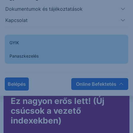
MOL: Az erős működési
Dokumentumok és tájékoztatások
teljesítmény
Kapcsolat
ellensúlyozhatta a
devizaárfolyam-hatások
GYIK
okozta ellenszelet
Panaszkezelés
2026. augusztus 5.
Belépés
Online Befektetés
Ez nagyon erős lett! (Új
csúcsok a vezető
indexekben)