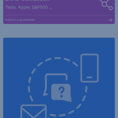
Tesla, Apple, S&P500 ...
Kattints a részletekért