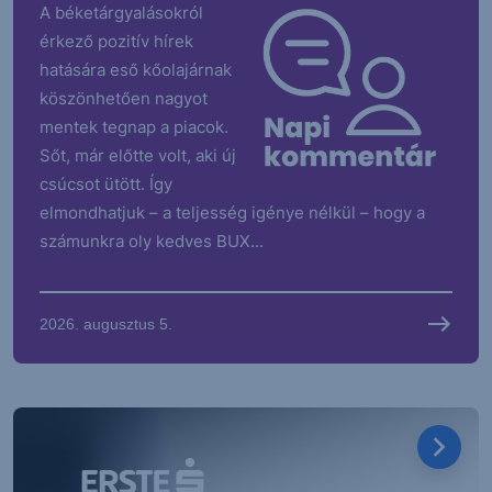
A béketárgyalásokról
érkező pozitív hírek
hatására eső kőolajárnak
köszönhetően nagyot
mentek tegnap a piacok.
Sőt, már előtte volt, aki új
csúcsot ütött. Így
elmondhatjuk – a teljesség igénye nélkül – hogy a
számunkra oly kedves BUX...
2026. augusztus 5.