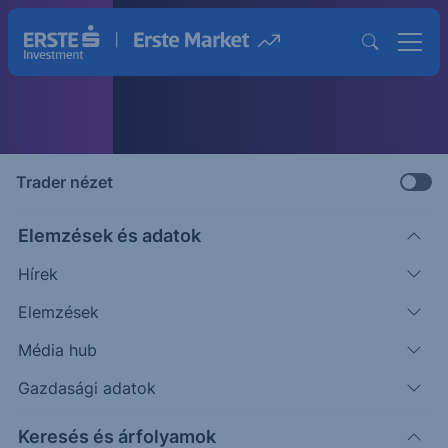
Trader nézet
Megújult Erste Market GO
mobilapp
Elemzések és adatok
Kereskedj telefonodról gyorsan és átláthatóan!
Hírek
Elemzések
Részletek és letöltés
Média hub
Gazdasági adatok
Keresés és árfolyamok