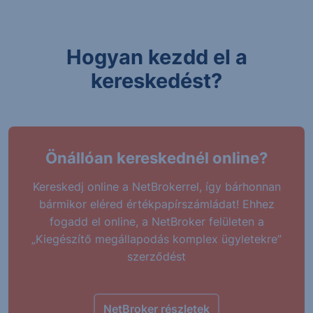
Hogyan kezdd el a
kereskedést?
Önállóan kereskednél online?
Kereskedj online a NetBrokerrel, így bárhonnan
bármikor eléred értékpapírszámládat! Ehhez
fogadd el online, a NetBroker felületen a
„Kiegészítő megállapodás komplex ügyletekre”
szerződést
NetBroker részletek