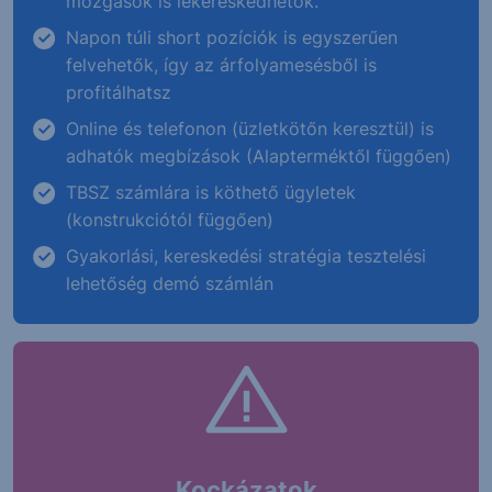
mozgások is lekereskedhetők.
Napon túli short pozíciók is egyszerűen
felvehetők, így az árfolyamesésből is
profitálhatsz
Online és telefonon (üzletkötőn keresztül) is
adhatók megbízások (Alapterméktől függően)
TBSZ számlára is köthető ügyletek
(konstrukciótól függően)
Gyakorlási, kereskedési stratégia tesztelési
lehetőség demó számlán
Kockázatok