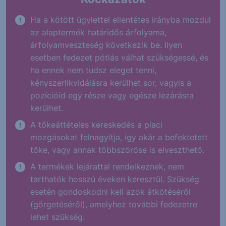
Ha a kötött ügylettel ellentétes irányba mozdul
az alaptermék határidős árfolyama,
árfolyamveszteség következik be. Ilyen
esetben fedezet pótlás válhat szükségessé, és
ha ennek nem tudsz eleget tenni,
kényszerlikvidálásra kerülhet sor, vagyis a
pozícióid egy része vagy egésze lezárásra
kerülhet.
A tőkeáttételes kereskedés a piaci
mozgásokat felnagyítja, így akár a befektetett
tőke, vagy annak többszöröse is elveszthető.
A termékek lejárattal rendelkeznek, nem
tarthatók hosszú éveken keresztül. Szükség
esetén gondoskodni kell azok átkötéséről
(görgetéséről), amelyhez további fedezetre
lehet szükség.