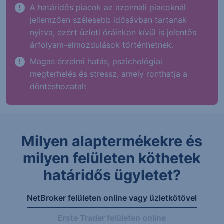
A határidős piacok az azonnali piacoknál
jellemzően szélesebb idősávban tartanak
nyitva, ezért üzleti óráinkon kívül is jelentős
árfolyam-elmozdulások történhetnek.
Magas érzelmi hatás, pszichológiai
megterhelés és stressz, amely ronthatja a
döntéshozatalt
Milyen alaptermékekre és
milyen felületen köthetek
határidős ügyletet?
NetBroker felületen online vagy üzletkötővel
Erste Trader felületen online