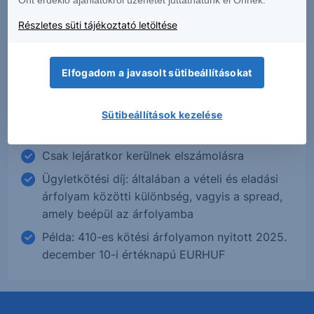
Részletes süti tájékoztató letöltése
Forward
Elfogadom a javasolt sütibeállításokat
Tőzsdén kívüli, nem szabványosított határidős
ügylet, amelynek paraméterei (lejárat,
kontraktus méret, teljesítés módja) egyedi
Sütibeállítások kezelése
megállapodás függvénye.
Csak lejáratkor kerülnek elszámolásra
Ügyletkötési díj: általában a vételi és eladási
árfolyam közötti különbség, vagyis a spread,
amely beépül az árfolyamba
Példa: 410-es kötési árfolyamon nyitott 2025.
december 10-i értéknapú EURHUF