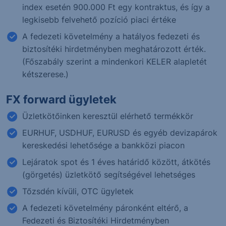
index esetén 900.000 Ft egy kontraktus, és így a
legkisebb felvehető pozíció piaci értéke
A fedezeti követelmény a hatályos fedezeti és
biztosítéki hirdetményben meghatározott érték.
(Főszabály szerint a mindenkori KELER alapletét
kétszerese.)
FX forward ügyletek
Üzletkötőinken keresztül elérhető termékkör
EURHUF, USDHUF, EURUSD és egyéb devizapárok
kereskedési lehetősége a bankközi piacon
Lejáratok spot és 1 éves határidő között, átkötés
(görgetés) üzletkötő segítségével lehetséges
Tőzsdén kívüli, OTC ügyletek
A fedezeti követelmény páronként eltérő, a
Fedezeti és Biztosítéki Hirdetményben