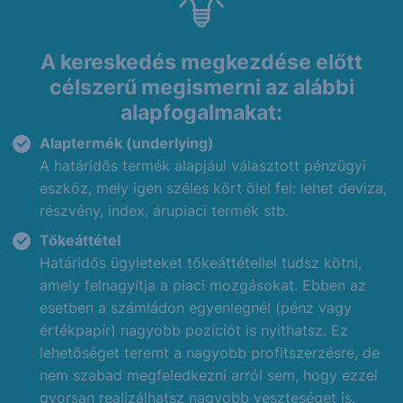
A kereskedés megkezdése előtt
célszerű megismerni az alábbi
alapfogalmakat:
Alaptermék (underlying)
A határidős termék alapjául választott pénzügyi
eszköz, mely igen széles kört ölel fel: lehet deviza,
részvény, index, árupiaci termék stb.
Tőkeáttétel
Határidős ügyleteket tőkeáttétellel tudsz kötni,
amely felnagyítja a piaci mozgásokat. Ebben az
esetben a számládon egyenlegnél (pénz vagy
értékpapír) nagyobb pozíciót is nyithatsz. Ez
lehetőséget teremt a nagyobb profitszerzésre, de
nem szabad megfeledkezni arról sem, hogy ezzel
gyorsan realizálhatsz nagyobb veszteséget is.