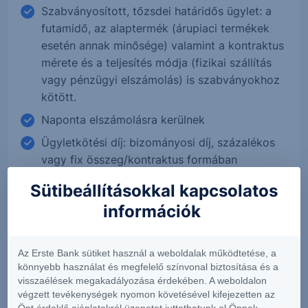
Szabványosított, tőzsdei határidős ügylet: a
futamidő, az alaptermék (árupiaci termékek
esetén annak minősége) valamint a kontraktus
mérete és a teljesítés módja (fizikai szállítás
vagy pénzügyi elszámolás) is szabványokhoz
kötött.
Naponta elszámolásra kerülnek
Ügyletkötési díj: bizományosi díj, százalékos
vagy fix összeg/kontraktus formában
Példák: Budapesti Értéktőzsdén jegyzett BUX
Sütibeállításokkal kapcsolatos
határidős index, vagy CME-n jegyzett NGH5
információk
ticker kódú, 2025 márciusi lejáratú Henry Hub
gáz kontraktus.
Az Erste Bank sütiket használ a weboldalak működtetése, a
könnyebb használat és megfelelő színvonal biztosítása és a
visszaélések megakadályozása érdekében. A weboldalon
végzett tevékenységek nyomon követésével kifejezetten az
Önt érdeklő ajánlatokról üzenetet juttathatunk el Önnek.