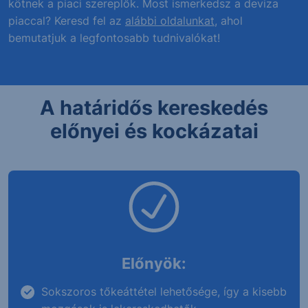
kötnek a piaci szereplők. Most ismerkedsz a deviza
piaccal? Keresd fel az
alábbi oldalunkat
, ahol
bemutatjuk a legfontosabb tudnivalókat!
A határidős kereskedés
előnyei és kockázatai
Előnyök:
Sokszoros tőkeáttétel lehetősége, így a kisebb