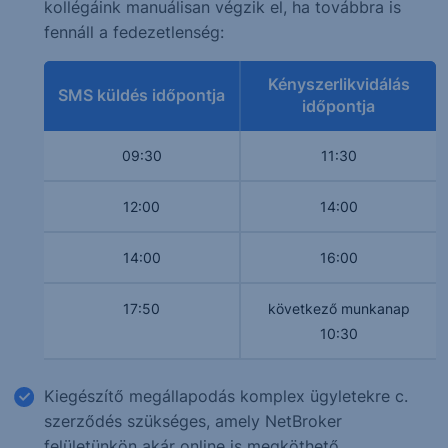
kollégáink manuálisan végzik el, ha továbbra is
fennáll a fedezetlenség:
Kényszerlikvidálás
SMS küldés időpontja
időpontja
09:30
11:30
12:00
14:00
14:00
16:00
17:50
következő munkanap
10:30
Kiegészítő megállapodás komplex ügyletekre c.
szerződés szükséges, amely NetBroker
felületünkön akár online is megköthető