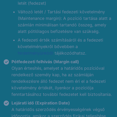
letét (fedezet)
Változó letét / Tartási fedezeti követelmény
(Maintenance margin): A pozíció tartása alatt a
számlán minimálisan tartandó összeg, amely
alatt pótlólagos befizetésre van szükség.
A fedezeti érték számításáról és a fedezeti
követelményekről bővebben a
hirdetményünkből
tájékozódhatsz.
Pótfedezeti felhívás (Margin call)
Olyan értesítés, amelyet a határidős pozícióval
rendelkező személy kap, ha az számláján
rendelkezésre álló fedezet nem éri el a fedezeti
követelmény értékét, ilyenkor a pozíciója
fenntartásához további fedezetet kell biztosítania.
Lejárati idő (Expiration Date)
A határidős szerződés érvényességének végső
időpontja, amikor a szerződés fizikai teljesítése