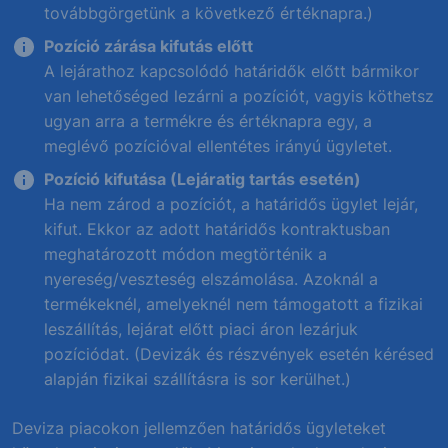
továbbgörgetünk a következő értéknapra.)
Pozíció zárása kifutás előtt
A lejárathoz kapcsolódó határidők előtt bármikor
van lehetőséged lezárni a pozíciót, vagyis köthetsz
ugyan arra a termékre és értéknapra egy, a
meglévő pozícióval ellentétes irányú ügyletet.
Pozíció kifutása (Lejáratig tartás esetén)
Ha nem zárod a pozíciót, a határidős ügylet lejár,
kifut. Ekkor az adott határidős kontraktusban
meghatározott módon megtörténik a
nyereség/veszteség elszámolása. Azoknál a
termékeknél, amelyeknél nem támogatott a fizikai
leszállítás, lejárat előtt piaci áron lezárjuk
pozíciódat. (Devizák és részvények esetén kérésed
alapján fizikai szállításra is sor kerülhet.)
Deviza piacokon jellemzően határidős ügyleteket