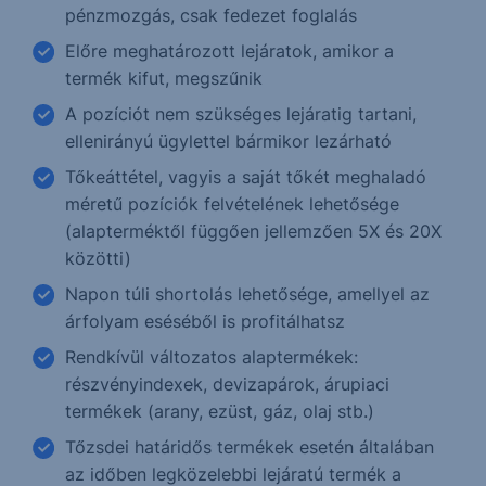
pénzmozgás, csak fedezet foglalás
Előre meghatározott lejáratok, amikor a
termék kifut, megszűnik
A pozíciót nem szükséges lejáratig tartani,
ellenirányú ügylettel bármikor lezárható
Tőkeáttétel, vagyis a saját tőkét meghaladó
méretű pozíciók felvételének lehetősége
(alapterméktől függően jellemzően 5X és 20X
közötti)
Napon túli shortolás lehetősége, amellyel az
árfolyam eséséből is profitálhatsz
Rendkívül változatos alaptermékek:
részvényindexek, devizapárok, árupiaci
termékek (arany, ezüst, gáz, olaj stb.)
Tőzsdei határidős termékek esetén általában
az időben legközelebbi lejáratú termék a