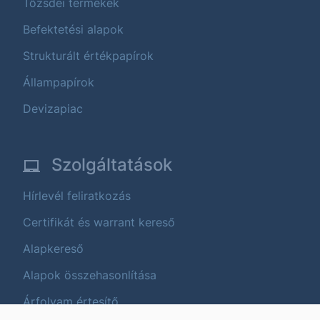
Tőzsdei termékek
Befektetési alapok
Strukturált értékpapírok
Állampapírok
Devizapiac
Szolgáltatások
Hírlevél feliratkozás
Certifikát és warrant kereső
Alapkereső
Alapok összehasonlítása
Árfolyam értesítő