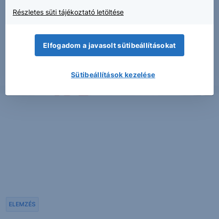
Részletes süti tájékoztató letöltése
Július 23-án este teszi közzé második negyedéves
jelentését az SAP és ezzel...
Elfogadom a javasolt sütibeállításokat
Sütibeállítások kezelése
2026. július 17.
ELEMZÉS