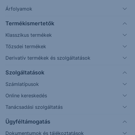
Árfolyamok
ELEMZÉS
Termékismertetők
MOL: Az erős működési teljesítmény
Klasszikus termékek
ellensúlyozhatta a devizaárfolyam-hatások
okozta ellenszelet
Tőzsdei termékek
Derivatív termékek és szolgáltatások
Az Erste elemzője július 30-án tette közzé a MOL
második negyedéves eredményére...
Szolgáltatások
Számlatípusok
2026. augusztus 5.
Online kereskedés
Tanácsadási szolgáltatás
Ügyféltámogatás
Dokumentumok és tájékoztatások