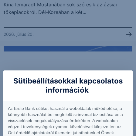
Kína lemaradt Mostanában sok szó esik az ázsiai
tőkepiacokról. Dél-Koreában a két...
2026. július 20.
Sütibeállításokkal kapcsolatos
információk
Az Erste Bank sütiket használ a weboldalak működtetése, a
könnyebb használat és megfelelő színvonal biztosítása és a
ELEMZÉS
visszaélések megakadályozása érdekében. A weboldalon
végzett tevékenységek nyomon követésével kifejezetten az
Rég nem látott mértékű profitbővülést hozhat az
Önt érdeklő ajánlatokról üzenetet juttathatunk el Önnek.
európai jelentési szezon