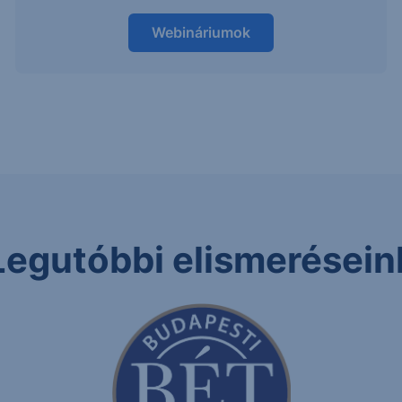
Webináriumok
Legutóbbi elismerésein