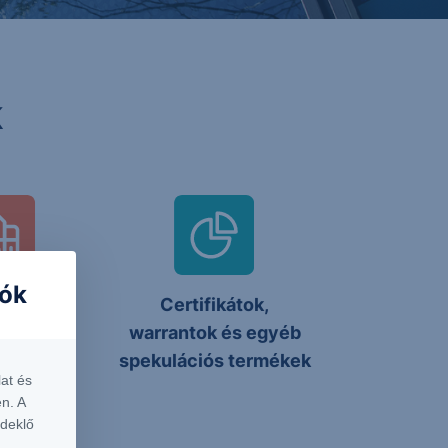
k
iók
yek és
Certifikátok,
apírok
warrantok és egyéb
spekulációs termékek
at és
n. A
rdeklő