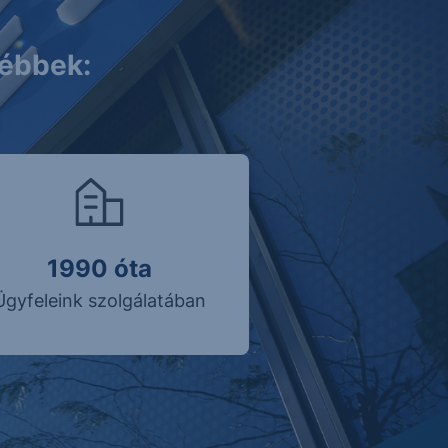
kébbek:
1990 óta
Ügyfeleink szolgálatában