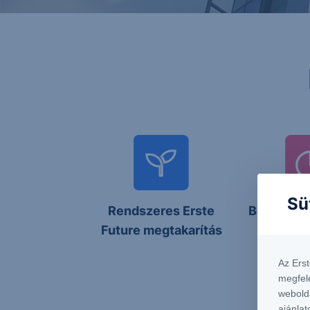
Sü
Rendszeres Erste
Befekteté
Future megtakarítás
ET
Az Ers
megfel
webold
ajánlat