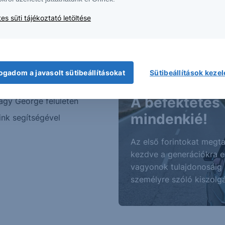
es süti tájékoztató letöltése
z vagy
ogadom a javasolt sütibeállításokat
Sütibeállítások keze
A befektetés
agy George felületén
mindenkié!
ink segítségével
Az első forintokat megta
kezdve a generációkra 
vagyonok tulajdonosáig
személyre szóló kiszolgá