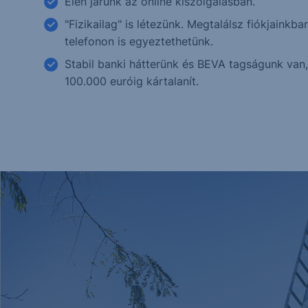
Élen járunk az online kiszolgálásban.
"Fizikailag" is létezünk. Megtalálsz fiókjainkba
telefonon is egyeztethetünk.
Stabil banki hátterünk és BEVA tagságunk van
100.000 euróig kártalanít.