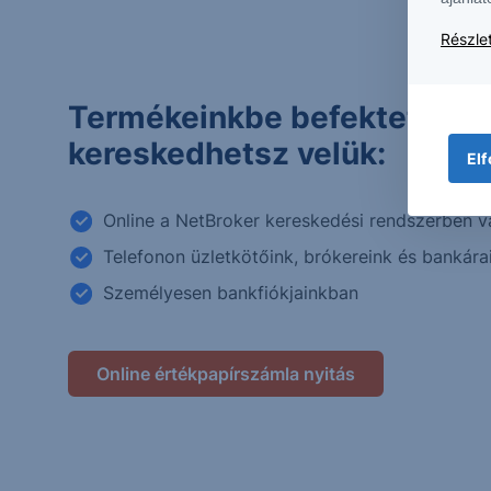
Részlet
Termékeinkbe befektethets
kereskedhetsz velük:
Elf
Online a NetBroker kereskedési rendszerben v
Telefonon üzletkötőink, brókereink és bankára
Személyesen bankfiókjainkban
Online értékpapírszámla nyitás