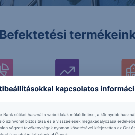
Befektetési termékein
tibeállításokkal kapcsolatos informác
si alapok és
Részvények és
Kötvén
F-ek
tőzsdei kereskedés
államp
európai és USA
te Bank sütiket használ a weboldalak működtetése, a könnyebb használ
piacokon
elő színvonal biztosítása és a visszaélések megakadályozása érdekébe
alon végzett tevékenységek nyomon követésével kifejezetten az Önt é
okról üzenetet juttathatunk el Önnek.