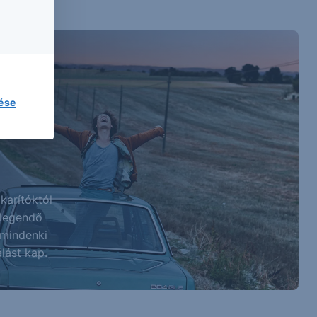
lése
karítóktól
elegendő
 mindenki
lást kap.