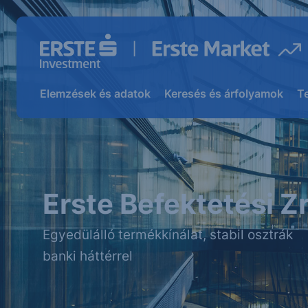
Elemzések és adatok
Keresés és árfolyamok
T
Erste Befektetési Zr
Egyedülálló termékkínálat, stabil osztrák
banki háttérrel