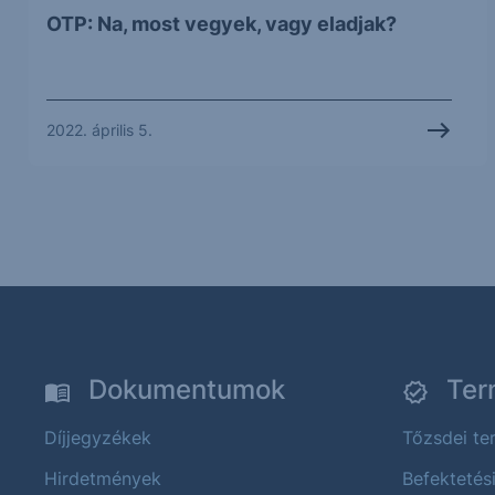
OTP: Na, most vegyek, vagy eladjak?
2022. április 5.
Dokumentumok
Ter
Díjjegyzékek
Tőzsdei t
Hirdetmények
Befektetés