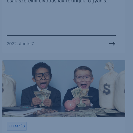
csak szerelmi civódásnak tekintjük. Ugyanis...
2022. április 7.
ELEMZÉS