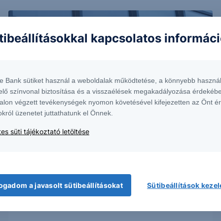
tibeállításokkal kapcsolatos informác
te Bank sütiket használ a weboldalak működtetése, a könnyebb használ
elő színvonal biztosítása és a visszaélések megakadályozása érdekébe
alon végzett tevékenységek nyomon követésével kifejezetten az Önt é
okról üzenetet juttathatunk el Önnek.
ELEMZÉS
es süti tájékoztató letöltése
OTP: Minden beárazódott?
A november eleji csúcspont elérése óta nagyot
változott a világ. Az akkori 19.590 forint...
ogadom a javasolt sütibeállításokat
Sütibeállítások keze