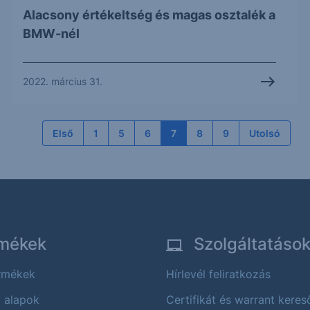
Alacsony értékeltség és magas osztalék a
BMW-nél
2022. március 31.
Első
1
5
6
7
8
9
Utolsó
mékek
Szolgáltatáso
ermékek
Hírlevél feliratkozás
i alapok
Certifikát és warrant keres