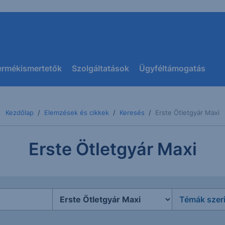
ermékismertetők
Szolgáltatások
Ügyféltámogatás
Kezdőlap
Elemzések és cikkek
Keresés
Erste Ötletgyár Maxi
Erste Ötletgyár Maxi
Témák szer