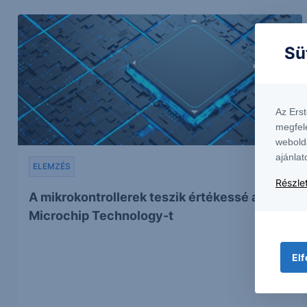
Sü
Az Ers
megfel
webold
ajánlat
ELEMZÉS
Részlet
A mikrokontrollerek teszik értékessé a
Microchip Technology-t
Elf