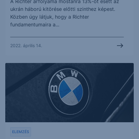
A Richter árfolyama mostanra 13%-ot esett az
ukrán háború kitörése előtti szinthez képest.
Közben úgy látjuk, hogy a Richter
fundamentumaira a...
2022. április 14.
ELEMZÉS