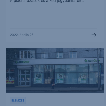
A piaci árazások és a Fed jegybankárok...
2022. április 26.
ELEMZÉS