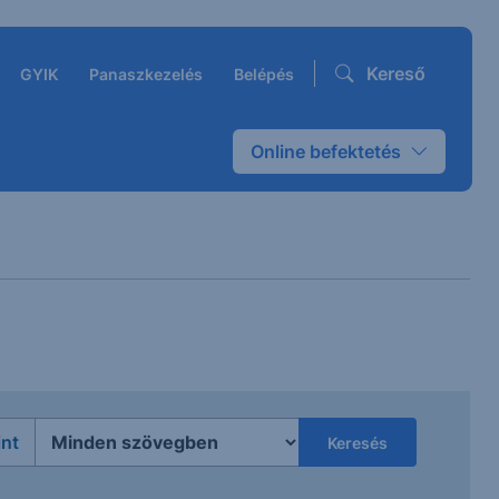
Kereső
GYIK
Panaszkezelés
Belépés
Online befektetés
int
Keresés