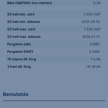
Béta (S&P500-hoz mérten)
0.24
52 heti min. záró
1 055 HUF
52 heti min. dátuma
2025.09.16.
52 heti max. záró
1 525 HUF
52 heti max. dátuma
2026.01.13.
Forgalom (db)
2 696
Forgalom (HUF)
3.34M
10 napos átl. forg.
7 e db
3 havi átl. forg.
141 M db
Bemutatás