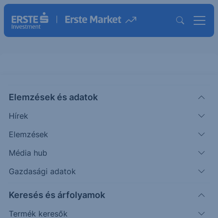
Elemzések és adatok
DUNAHOUSE
(BÉT)
Duna House Holding Nyrt
Hírek
ISIN: HU0000177613
Elemzések
1240
HUF
-10
-0.81%
Média hub
Időpont: 26.08.07. 09:49
Előző záró:
1240
(26.08.06.)
Gazdasági adatok
Árfolyamértesítő rögzítése
Keresés és árfolyamok
Termék keresők
További információk kérése