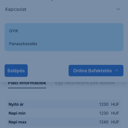
1230
08:00
10:00
12:00
14:00
Kapcsolat
08:00
12:00
GYIK
Panaszkezelés
Napon belüli
Historikus
Legfontosabb adatok
Belépés
Online Befektetés
Piaci információk
Egy részvényre jutó adatok
E
Nyitó ár
1230
HUF
Napi min
1230
HUF
Napi max
1240
HUF