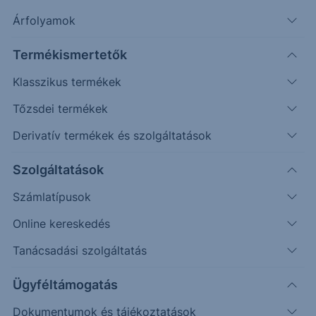
Árfolyamok
Erste Market Pro belépés
Termékismertetők
Klasszikus termékek
Tőzsdei termékek
Derivatív termékek és szolgáltatások
1240
Szolgáltatások
1238
Számlatípusok
1236
Online kereskedés
1234
Tanácsadási szolgáltatás
1232
Ügyféltámogatás
Dokumentumok és tájékoztatások