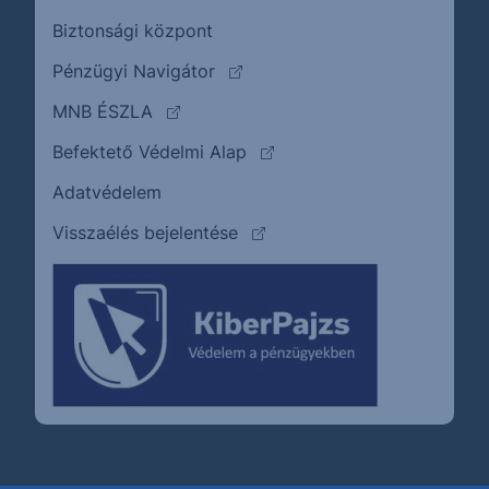
Biztonsági központ
(külső oldalra ugrik)
Pénzügyi Navigátor
(külső oldalra ugrik)
MNB ÉSZLA
(külső oldalra ugrik)
Befektető Védelmi Alap
Adatvédelem
(külső oldalra ugrik)
Visszaélés bejelentése