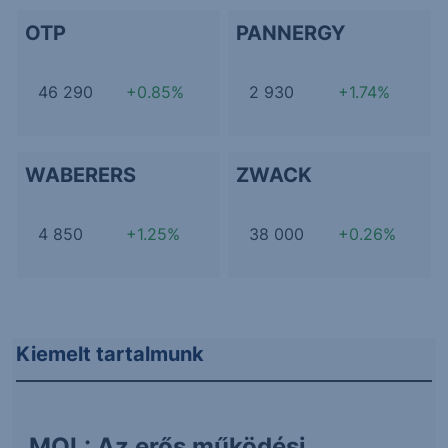
OTP
PANNERGY
46 290
+0.85%
2 930
+1.74%
WABERERS
ZWACK
4 850
+1.25%
38 000
+0.26%
Kiemelt tartalmunk
MOL: Az erős működési