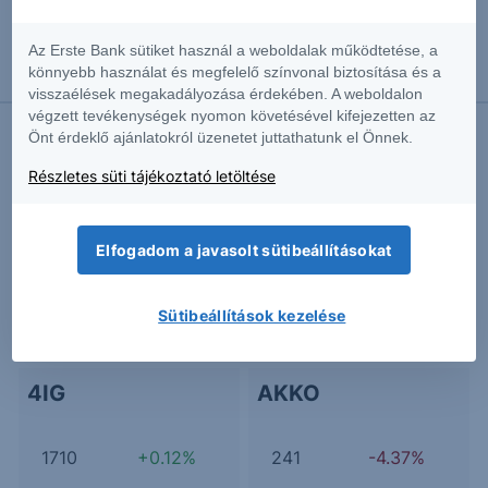
2016.12.20. 17:20
Az Erste Bank sütiket használ a weboldalak működtetése, a
Idén sem kellet szégyenkeznünk a BUX
könnyebb használat és megfelelő színvonal biztosítása és a
teljesítménye miatt
visszaélések megakadályozása érdekében. A weboldalon
végzett tevékenységek nyomon követésével kifejezetten az
Önt érdeklő ajánlatokról üzenetet juttathatunk el Önnek.
Részletes süti tájékoztató letöltése
További Erste elemzések
Elfogadom a javasolt sütibeállításokat
Kapcsolódó termékek
Sütibeállítások kezelése
4IG
AKKO
1710
+0.12%
241
-4.37%