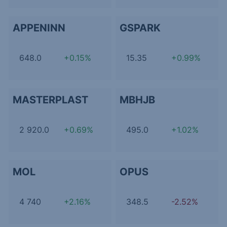
APPENINN
GSPARK
648.0
+0.15%
15.35
+0.99%
MASTERPLAST
MBHJB
2 920.0
+0.69%
495.0
+1.02%
MOL
OPUS
4 740
+2.16%
348.5
-2.52%