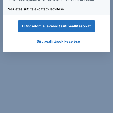
Részletes süti tájékoztató letöltése
Elfogadom a javasolt sütibeállításokat
Sütibeállítások kezelése