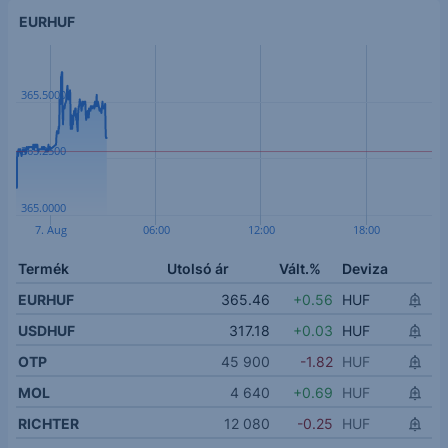
EURHUF
365.5000
365.2500
365.0000
7. Aug
06:00
12:00
18:00
Termék
Utolsó ár
Vált.%
Deviza
EURHUF
365.46
+0.56
HUF
USDHUF
317.18
+0.03
HUF
OTP
45 900
-1.82
HUF
MOL
4 640
+0.69
HUF
RICHTER
12 080
-0.25
HUF