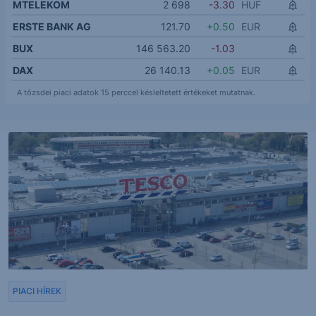
MTELEKOM
2 698
-3.30
HUF
ERSTE BANK AG
121.70
+0.50
EUR
BUX
146 563.20
-1.03
DAX
26 140.13
+0.05
EUR
A tőzsdei piaci adatok 15 perccel késleltetett értékeket mutatnak.
PIACI HÍREK