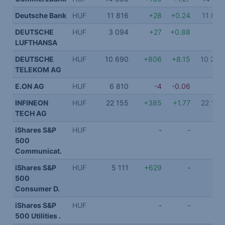
Deutsche Bank
HUF
11 816
+28
+0.24
11 816
DEUTSCHE
HUF
3 094
+27
+0.88
LUFTHANSA
DEUTSCHE
HUF
10 690
+806
+8.15
10 280
TELEKOM AG
E.ON AG
HUF
6 810
-4
-0.06
INFINEON
HUF
22 155
+385
+1.77
22 155
TECH AG
iShares S&P
HUF
-
-
500
Communicat.
iShares S&P
HUF
5 111
+629
-
500
Consumer D.
iShares S&P
HUF
-
-
500 Utilities .