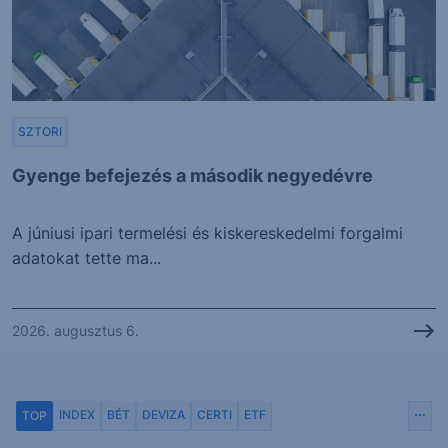
SZTORI
Gyenge befejezés a második negyedévre
A júniusi ipari termelési és kiskereskedelmi forgalmi
adatokat tette ma...
2026. augusztus 6.
INDEX
BÉT
DEVIZA
CERTI
ETF
TOP