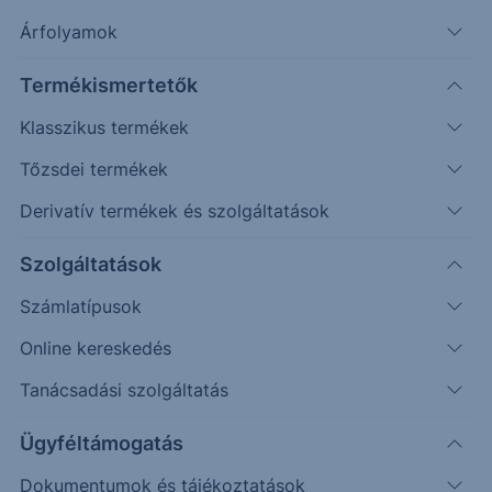
Árfolyamok
148000
Termékismertetők
147000
Klasszikus termékek
146000
Tőzsdei termékek
08:00
10:00
12:00
14:00
Derivatív termékek és szolgáltatások
146 563.20
-1522.77
Forg.:
16M
Szolgáltatások
A nap nyertesei
Számlatípusok
Online kereskedés
Termék
Utolsó ár
Vált.%
Tanácsadási szolgáltatás
DEUTSCHE TELEKOM AG
10 690
+8.15
Allianz SE
154560
+2.90
Ügyféltámogatás
Adidas
59 820
+2.08
Dokumentumok és tájékoztatások