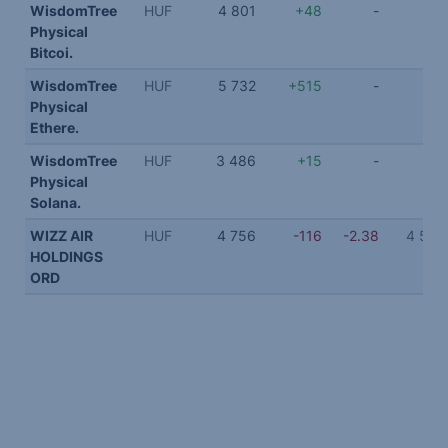
WisdomTree
HUF
4 801
+48
-
Physical
Bitcoi.
WisdomTree
HUF
5 732
+515
-
Physical
Ethere.
WisdomTree
HUF
3 486
+15
-
Physical
Solana.
WIZZ AIR
HUF
4 756
-116
-2.38
4 582
HOLDINGS
ORD