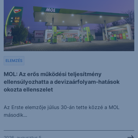
ELEMZÉS
MOL: Az erős működési teljesítmény
ellensúlyozhatta a devizaárfolyam-hatások
okozta ellenszelet
Az Erste elemzője július 30-án tette közzé a MOL
második...
2026. augusztus 5.