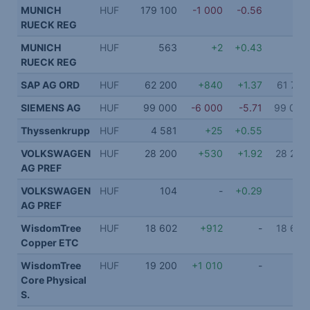
MUNICH
HUF
179 100
-1 000
-0.56
RUECK REG
MUNICH
HUF
563
+2
+0.43
RUECK REG
SAP AG ORD
HUF
62 200
+840
+1.37
61 720
SIEMENS AG
HUF
99 000
-6 000
-5.71
99 000
Thyssenkrupp
HUF
4 581
+25
+0.55
VOLKSWAGEN
HUF
28 200
+530
+1.92
28 200
AG PREF
VOLKSWAGEN
HUF
104
-
+0.29
AG PREF
WisdomTree
HUF
18 602
+912
-
18 602
Copper ETC
WisdomTree
HUF
19 200
+1 010
-
Core Physical
S.