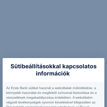
Sütibeállításokkal kapcsolatos
információk
Az Erste Bank sütiket használ a weboldalak működtetése, a
könnyebb használat és megfelelő színvonal biztosítása és a
visszaélések megakadályozása érdekében. A weboldalon
végzett tevékenységek nyomon követésével kifejezetten az
Önt érdeklő ajánlatokról üzenetet juttathatunk el Önnek.