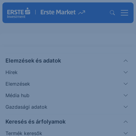
Budapesti Értéktőzsde
Elemzések és adatok
Árfolyamok
Hírek
Budapesti Értéktőzsde
BÉT Certifikátok/Warranto
Elemzések
Média hub
Prémium
Standard
BÉTa
365.7500
Gazdasági adatok
Keresés és árfolyamok
BUX
Termék keresők