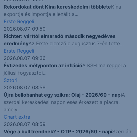
Rekordokat dönt Kína kereskedelmi többlete
Kína
exportja és importja ellenállt a...
Erste Reggeli
2026.08.07. 09:50
Richter: várttól elmaradó második negyedéves
eredmény
Az Erste elemzője augusztus 7-én tette...
Erste Reggeli
2026.08.07. 09:36
Évtizedes mélyponton az infláció
A KSH ma reggel a
júliusi fogyasztói...
Sztori
2026.08.07. 08:59
Újra bellobanhat egy szikra: Olaj - 2026/60 - napi
A
szerdai kereskedési napon esés érkezett a piacra,
amely...
Chart extra
2026.08.07. 08:59
Vége a bull trendnek? - OTP - 2026/60 - napi
Szerdán