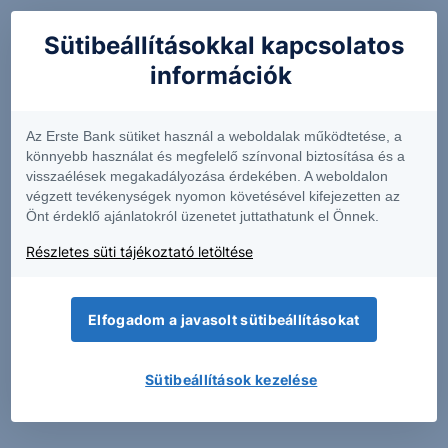
Hétfő
Sütibeállításokkal kapcsolatos
aug. 10.
11:00
információk
Államháztartási
egyenleg
Az Erste Bank sütiket használ a weboldalak működtetése, a
(év eleje
könnyebb használat és megfelelő színvonal biztosítása és a
óta,
visszaélések megakadályozása érdekében. A weboldalon
milliárd
végzett tevékenységek nyomon követésével kifejezetten az
Ft) (HU)
Önt érdeklő ajánlatokról üzenetet juttathatunk el Önnek.
Időszak: júl.,
előző:
Részletes süti tájékoztató letöltése
-3382.2
Elfogadom a javasolt sütibeállításokat
Sütibeállítások kezelése