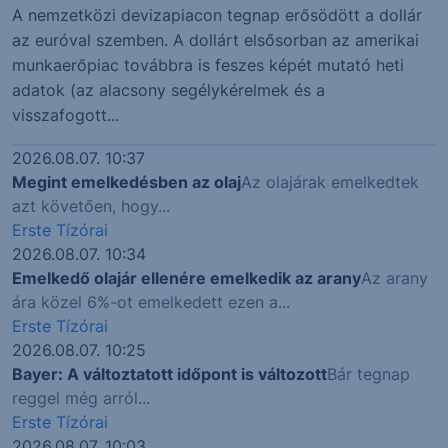
A nemzetközi devizapiacon tegnap erősödött a dollár
az euróval szemben. A dollárt elsősorban az amerikai
munkaerőpiac továbbra is feszes képét mutató heti
adatok (az alacsony segélykérelmek és a
visszafogott...
2026.08.07. 10:37
Megint emelkedésben az olaj
Az olajárak emelkedtek
azt követően, hogy...
Erste Tízórai
2026.08.07. 10:34
Emelkedő olajár ellenére emelkedik az arany
Az arany
ára közel 6%-ot emelkedett ezen a...
Erste Tízórai
2026.08.07. 10:25
Bayer: A változtatott időpont is változott
Bár tegnap
reggel még arról...
Erste Tízórai
2026.08.07. 10:03