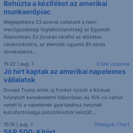
Behúzta a kéziféket az amerikai
munkaerőpiac
Meglepetésre 23 ezerrel csökkent a nem-
mezőgazdasági foglalkoztatottság az Egyesült
Államokban. Ez jócskán rácáfol az előzetes
várakozásokra, az elemzők ugyanis 80 ezres
növekedésre...
15:32 | aug. 7.
Erste Uzsonna
Jó hírt kaptak az amerikai napelemes
vállalatok
Donald Trump elnök új frontot nyitott a Kínával
folytatott kereskedelmi háborúban, és 15%-os vámot
vetett ki a napelemek gyártásához használt
kulcsfontosságú poliszilikonból készült...
15:19 | aug. 7.
Ötletgyár Chart
S&P 500: Kitört