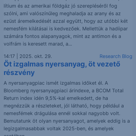
lítium és az amerikai földgáz jó szerepléséről fog
szólni, ami valószínűleg meghaladja az arany és az
ezüst áremelkedését azzal együtt, hogy az utóbbi két
nemesfém kilátásai is kedvezőek. Mellettük a hadiipar
számára fontos alapanyagok, mint az antimon és a
volfrám is keresett marad, a...
14:17 | 2025. okt. 29.
Research Blog
Öt izgalmas nyersanyag, öt vezető
részvény
A nyersanyagpiac ismét izgalmas időket él. A
Bloomberg nyersanyagpiaci árindexe, a BCOM Total
Return index idén 9,5%-kal emelkedett, de ha
megnézzük a részleteket, jól látható, hogy például a
nemesfémek drágulása ennél sokkal nagyobb volt.
Bemutatunk öt olyan nyersanyagot, amelyek eddig is a
legizgalmasabbak voltak 2025-ben, és amelyek