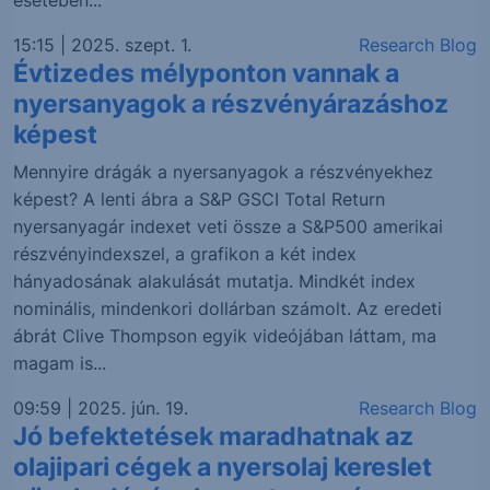
esetében...
15:15 | 2025. szept. 1.
Research Blog
Évtizedes mélyponton vannak a
nyersanyagok a részvényárazáshoz
képest
Mennyire drágák a nyersanyagok a részvényekhez
képest? A lenti ábra a S&P GSCI Total Return
nyersanyagár indexet veti össze a S&P500 amerikai
részvényindexszel, a grafikon a két index
hányadosának alakulását mutatja. Mindkét index
nominális, mindenkori dollárban számolt. Az eredeti
ábrát Clive Thompson egyik videójában láttam, ma
magam is...
09:59 | 2025. jún. 19.
Research Blog
Jó befektetések maradhatnak az
olajipari cégek a nyersolaj kereslet