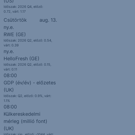
(US)
Időszak: 2026 Q4, előző:
0.72,
várt: 1.17
Csütörtök
aug. 13.
ny.e.
RWE (GE)
Időszak: 2026 Q2, előző: 0.54,
várt: 0.39
ny.e.
HelloFresh (GE)
Időszak: 2026 Q2, előző: 0.15,
várt: 0.11
08:00
GDP (év/év) - előzetes
(UK)
Időszak: Q2, előző: 0.9%,
várt:
1.1%
08:00
Külkereskedelmi
mérleg (millió font)
(UK)
Időszak: jún., előző: -1044,
várt: