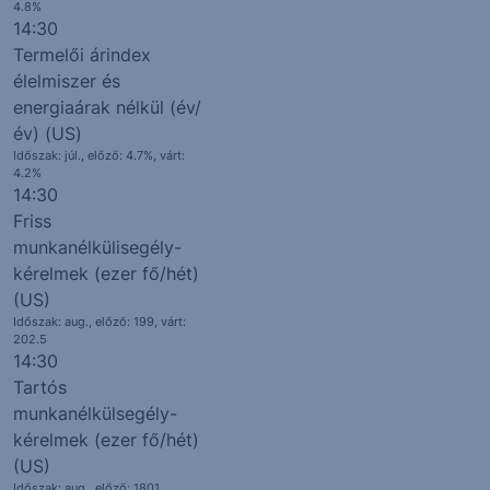
4.8%
14:30
Termelői árindex
élelmiszer és
energiaárak nélkül (év/
év) (US)
Időszak: júl., előző: 4.7%,
várt:
4.2%
14:30
Friss
munkanélkülisegély-
kérelmek (ezer fő/hét)
(US)
Időszak: aug., előző: 199,
várt:
202.5
14:30
Tartós
munkanélkülsegély-
kérelmek (ezer fő/hét)
(US)
Időszak: aug., előző: 1801