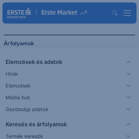
Árfolyamok
Elemzések és adatok
INDEX
DEVIZA
BÉT
CERTIFIKÁTOK
Hírek
BUX
Elemzések
Napon belüli
Historikus
Média hub
Gazdasági adatok
148000
Keresés és árfolyamok
147000
Termék keresők