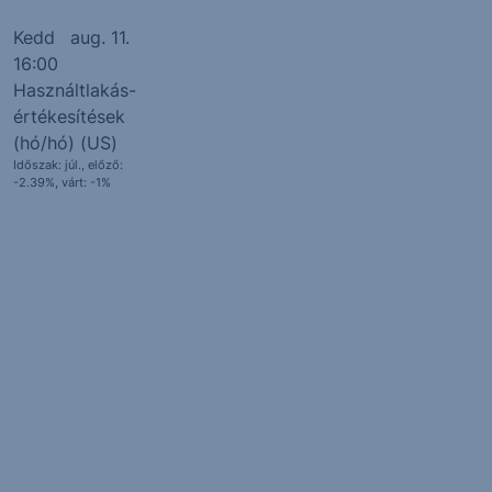
Kedd
aug. 11.
16:00
Használtlakás-
értékesítések
(hó/hó) (US)
Időszak: júl., előző:
-2.39%,
várt: -1%