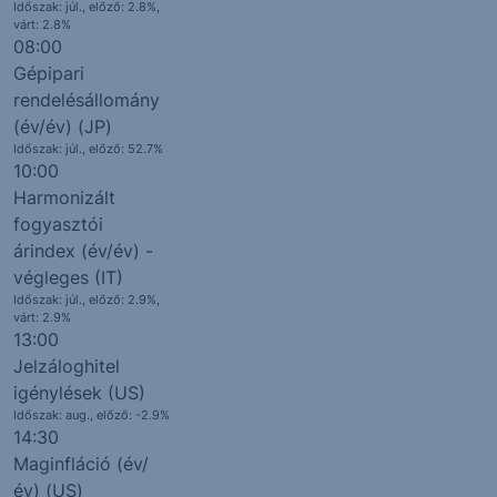
Időszak: júl., előző: 2.8%,
várt: 2.8%
08:00
Gépipari
rendelésállomány
(év/év) (JP)
Időszak: júl., előző: 52.7%
10:00
Harmonizált
fogyasztói
árindex (év/év) -
végleges (IT)
Időszak: júl., előző: 2.9%,
várt: 2.9%
13:00
Jelzáloghitel
igénylések (US)
Időszak: aug., előző: -2.9%
14:30
Maginfláció (év/
év) (US)