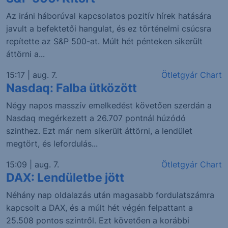
Az iráni háborúval kapcsolatos pozitív hírek hatására
javult a befektetői hangulat, és ez történelmi csúcsra
repítette az S&P 500-at. Múlt hét pénteken sikerült
áttörni a...
15:17 | aug. 7.
Ötletgyár Chart
Nasdaq: Falba ütközött
Négy napos masszív emelkedést követően szerdán a
Nasdaq megérkezett a 26.707 pontnál húzódó
szinthez. Ezt már nem sikerült áttörni, a lendület
megtört, és lefordulás...
15:09 | aug. 7.
Ötletgyár Chart
DAX: Lendületbe jött
Néhány nap oldalazás után magasabb fordulatszámra
kapcsolt a DAX, és a múlt hét végén felpattant a
25.508 pontos szintről. Ezt követően a korábbi