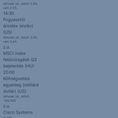
Időszak: júl., előző: 2.6%,
várt: 2.5%
14:30
Fogyasztói
árindex (év/év)
(US)
Időszak: júl., előző: 3.5%,
várt: 3.4%
z.u.
MSCI index
felülvizsgálat Q3
bejelentés (HU)
20:00
Költségvetési
egyenleg (milliárd
dollár) (US)
Időszak: júl., előző:
-120.305
z.u.
Cisco Systems