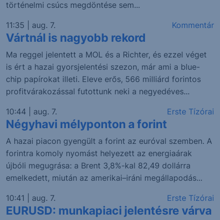
történelmi csúcs megdöntése sem...
11:35 | aug. 7.
Kommentár
Vártnál is nagyobb rekord
Ma reggel jelentett a MOL és a Richter, és ezzel véget
is ért a hazai gyorsjelentési szezon, már ami a blue-
chip papírokat illeti. Eleve erős, 566 milliárd forintos
profitvárakozással futottunk neki a negyedéves...
10:44 | aug. 7.
Erste Tízórai
Négyhavi mélyponton a forint
A hazai piacon gyengült a forint az euróval szemben. A
forintra komoly nyomást helyezett az energiaárak
újbóli megugrása: a Brent 3,8%-kal 82,49 dollárra
emelkedett, miután az amerikai–iráni megállapodás...
10:41 | aug. 7.
Erste Tízórai
EURUSD: munkapiaci jelentésre várva