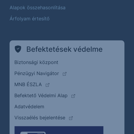
Alapok összehasonlítása
Árfolyam értesítő
Befektetések védelme
Biztonsági központ
(külső oldalra ugrik)
Pénzügyi Navigátor
(külső oldalra ugrik)
MNB ÉSZLA
(külső oldalra ugrik)
Befektető Védelmi Alap
Adatvédelem
(külső oldalra ugrik)
Visszaélés bejelentése