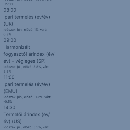
-2700
08:00
Ipari termelés (év/év)
(UK)
Időszak: jún., előző: 1%,
várt:
0.3%
09:00
Harmonizált
fogyasztói árindex (év/
év) - végleges (SP)
Időszak: júl., előző: 3.8%,
várt:
3.8%
11:00
Ipari termelés (év/év)
(EMU)
Időszak: jún., előző: -1.2%,
várt:
-0.5%
14:30
Termelői árindex (év/
év) (US)
Időszak: júl., előző: 5.5%,
várt: