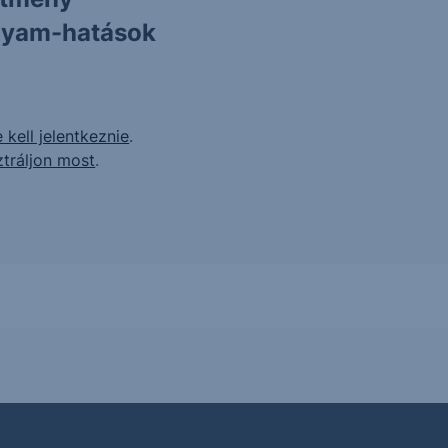
olyam-hatások
 kell jelentkeznie
.
ztráljon most
.