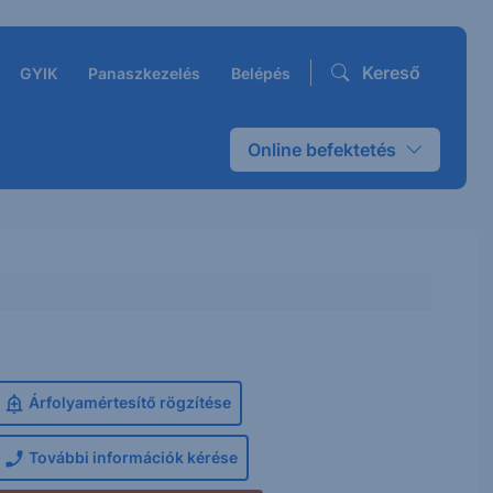
Kereső
GYIK
Panaszkezelés
Belépés
Online befektetés
Árfolyamértesítő rögzítése
További információk kérése