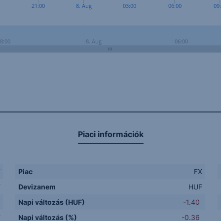
21:00
8. Aug
03:00
06:00
09
18:00
8. Aug
06:00
Piaci információk
F
Piac
FX
F
Devizanem
HUF
F
Napi változás (HUF)
-1.40
F
Napi változás (%)
-0.36