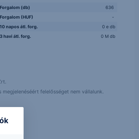
Forgalom (db)
636
Forgalom (HUF)
-
10 napos átl. forg.
0 e db
3 havi átl. forg.
0 M db
rt.
 megjelenéséért felelősséget nem vállalunk.
iók