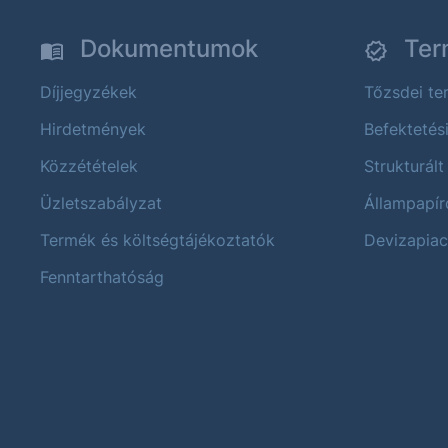
Dokumentumok
Ter
Díjjegyzékek
Tőzsdei t
Hirdetmények
Befektetés
Közzétételek
Strukturált
Üzletszabályzat
Állampapír
Termék és költségtájékoztatók
Devizapiac
Fenntarthatóság