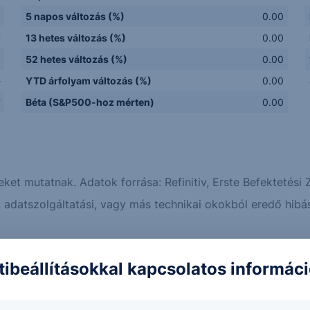
5 napos változás (%)
0.00
F
13 hetes változás (%)
0.00
a
52 hetes változás (%)
0.00
-
YTD árfolyam változás (%)
0.00
F
Béta (S&P500-hoz mérten)
0.00
eket mutatnak. Adatok forrása: Refinitiv, Erste Befektetési Z
adatszolgáltatási, vagy más technikai okokból eredő hibás
Erste elemzések
Piaci hírek
tibeállításokkal kapcsolatos informác
z amerikai munkaerőpiac