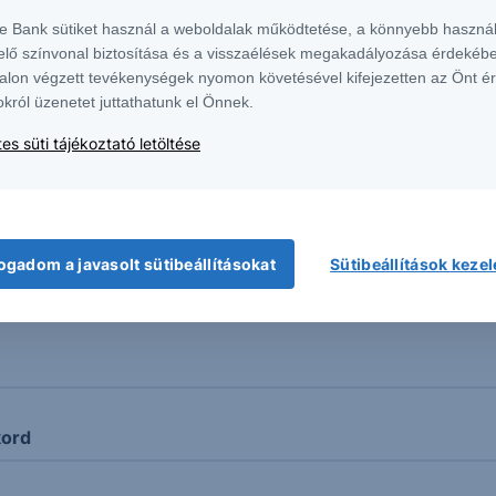
te Bank sütiket használ a weboldalak működtetése, a könnyebb használ
elő színvonal biztosítása és a visszaélések megakadályozása érdekébe
ikai napelemes vállalatok
alon végzett tevékenységek nyomon követésével kifejezetten az Önt é
okról üzenetet juttathatunk el Önnek.
es süti tájékoztató letöltése
t
ogadom a javasolt sütibeállításokat
Sütibeállítások keze
kord