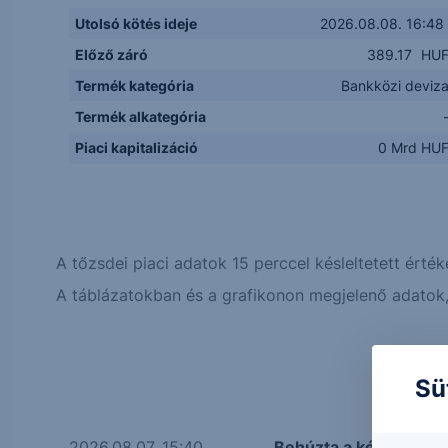
Utolsó kötés ideje
2026.08.08. 16:48
Előző záró
389.17
HU
Termék kategória
Bankközi deviz
Termék alkategória
Piaci kapitalizáció
0 Mrd HU
A tőzsdei piaci adatok 15 perccel késleltetett érték
A táblázatokban és a grafikonon megjelenő adatok, 
Sü
2026.08.07. 15:40
Behúzta a kéziféket a