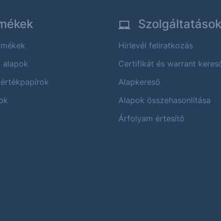
mékek
Szolgáltatáso
ermékek
Hírlevél feliratkozás
i alapok
Certifikát és warrant keres
 értékpapírok
Alapkereső
ok
Alapok összehasonlítása
Árfolyam értesítő