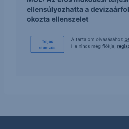
ellensúlyozhatta a devizaárf
okozta ellenszelet
A tartalom olvasásához
be
Teljes
Ha nincs még fiókja,
regis
elemzés