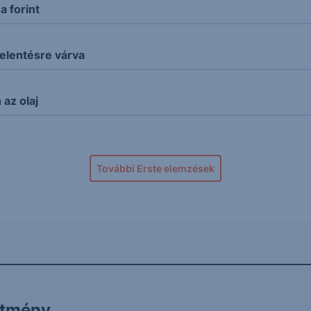
 forint
elentésre várva
az olaj
További Erste elemzések
ítmény