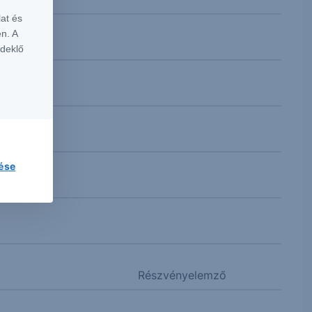
at és
n. A
rdeklő
lése
Részvényelemző