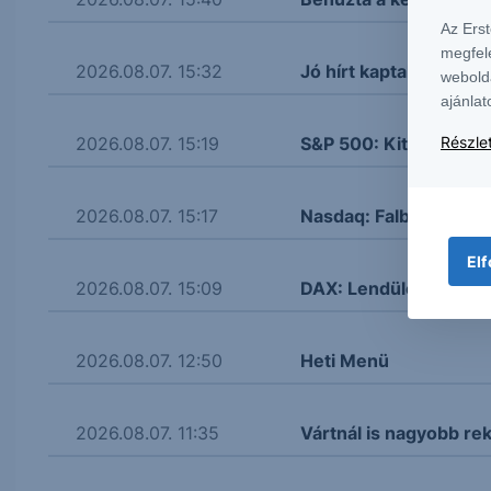
Az Ers
megfel
2026.08.07. 15:32
Jó hírt kaptak az amer
webold
ajánlat
2026.08.07. 15:19
S&P 500: Kitört
Részlet
2026.08.07. 15:17
Nasdaq: Falba ütközöt
Elf
2026.08.07. 15:09
DAX: Lendületbe jött
2026.08.07. 12:50
Heti Menü
2026.08.07. 11:35
Vártnál is nagyobb re