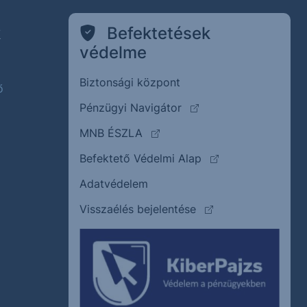
k
Befektetések
védelme
Biztonsági központ
ő
(külső oldalra ugrik)
Pénzügyi Navigátor
(külső oldalra ugrik)
MNB ÉSZLA
(külső oldalra ugrik
Befektető Védelmi Alap
Adatvédelem
(külső oldalra ugrik)
Visszaélés bejelentése