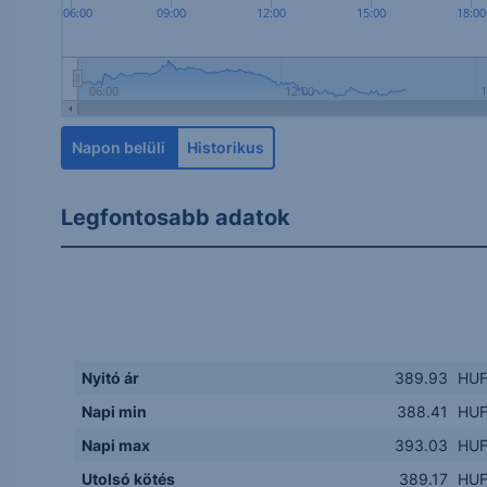
06:00
09:00
12:00
15:00
18:00
06:00
12:00
Napon belüli
Historikus
Legfontosabb adatok
Nyitó ár
389.93
HU
Napi min
388.41
HU
Napi max
393.03
HU
Utolsó kötés
389.17
HU