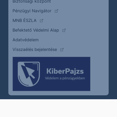
Biztonsági központ
(külső oldalra ugrik)
Pénzügyi Navigátor
(külső oldalra ugrik)
MNB ÉSZLA
(külső oldalra ugrik)
Befektető Védelmi Alap
Adatvédelem
(külső oldalra ugrik)
Visszaélés bejelentése