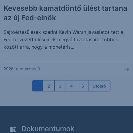
Kevesebb kamatdöntő ülést tartana
az új Fed-elnök
Sajtóértesülések szerint Kevin Warsh javaslatot tett a
Fed tervezett üléseinek megváltoztatására, többek
között arra, hogy a monetáris...
2026. augusztus 3.
1
2
3
4
5
Utolsó
Dokumentumok