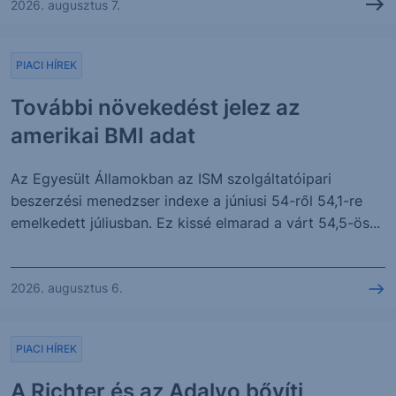
2026. augusztus 7.
PIACI HÍREK
További növekedést jelez az
amerikai BMI adat
Az Egyesült Államokban az ISM szolgáltatóipari
beszerzési menedzser indexe a júniusi 54-ről 54,1-re
emelkedett júliusban. Ez kissé elmarad a várt 54,5-ös...
2026. augusztus 6.
PIACI HÍREK
A Richter és az Adalvo bővíti