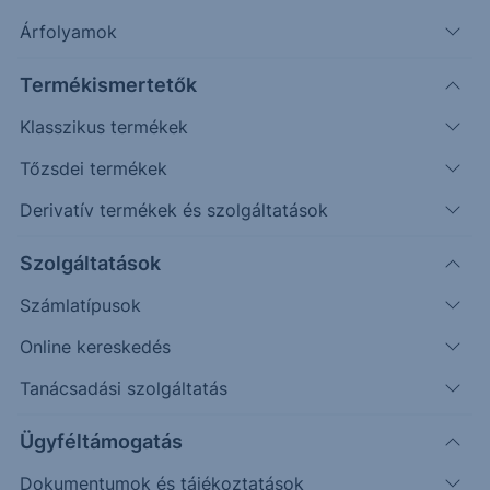
Árfolyamok
Keresés
Termékismertetők
Klasszikus termékek
6999 találat cikkeink között
Tőzsdei termékek
Derivatív termékek és szolgáltatások
PIACI HÍREK
Szolgáltatások
Rekordokat dönt Kína kereskedelmi
Számlatípusok
többlete
Online kereskedés
Kína exportja és importja ellenállt a júliusi szélsőséges
Tanácsadási szolgáltatás
időjárás okozta fennakadásoknak, miközben a
Ügyféltámogatás
mesterséges intelligencia által...
Dokumentumok és tájékoztatások