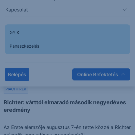
2026. augusztus 7.
Kapcsolat
GYIK
Panaszkezelés
Belépés
Online Befektetés
PIACI HÍREK
Richter: várttól elmaradó második negyedéves
eredmény
Az Erste elemzője augusztus 7-én tette közzé a Richter
második negyedéves eredményéről...