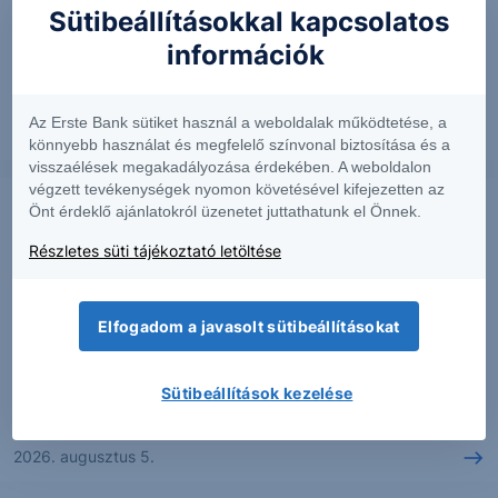
Sütibeállításokkal kapcsolatos
A MOL és a Richter is reggel teszi közzé 2026. második
információk
negyedéves eredményét.
Az Erste Bank sütiket használ a weboldalak működtetése, a
2026. augusztus 6.
könnyebb használat és megfelelő színvonal biztosítása és a
visszaélések megakadályozása érdekében. A weboldalon
végzett tevékenységek nyomon követésével kifejezetten az
Önt érdeklő ajánlatokról üzenetet juttathatunk el Önnek.
PIACI HÍREK
Részletes süti tájékoztató letöltése
Ma jelent az MTel és az SPP
A Magyar Telekom és a Shopper Park Plus is ma
Elfogadom a javasolt sütibeállításokat
tőzsdezárás után teszi közzé 2026. második
negyedéves eredményét.
Sütibeállítások kezelése
2026. augusztus 5.