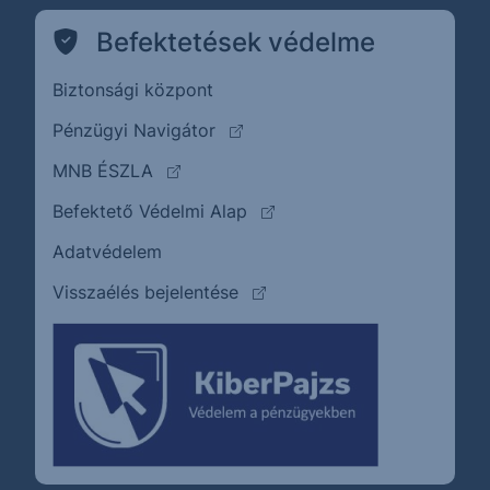
Befektetések védelme
Biztonsági központ
(külső oldalra ugrik)
Pénzügyi Navigátor
(külső oldalra ugrik)
MNB ÉSZLA
(külső oldalra ugrik)
Befektető Védelmi Alap
Adatvédelem
(külső oldalra ugrik)
Visszaélés bejelentése