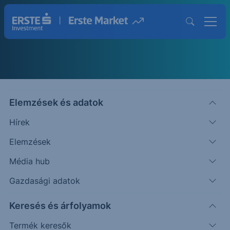
A legújabb DAX technikai
Elemzések és adatok
elemzéseket olvastad már?
Hírek
Elemzések
DAX technikai elemzések
Média hub
Gazdasági adatok
Keresés és árfolyamok
Termék keresők