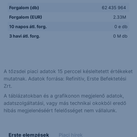
Forgalom (db)
62 435 964
Forgalom (EUR)
2.33M
10 napos átl. forg.
0 e db
3 havi átl. forg.
0 M db
A tőzsdei piaci adatok 15 perccel késleltetett értékeket
mutatnak. Adatok forrása: Refinitiv, Erste Befektetési
Zrt.
A táblázatokban és a grafikonon megjelenő adatok,
adatszolgáltatási, vagy más technikai okokból eredő
hibás megjelenéséért felelősséget nem vállalunk.
Erste elemzések
Piaci hírek