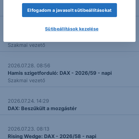
2026.07.31. 14:40
DAX: Leszédült a csúcsról
Elfogadom a javasolt sütibeállításokat
Sütibeállítások kezelése
2026.07.30. 08:19
Impulzusra várva: DAX - 2026/60 - napi
Szakmai vezető
2026.07.28. 08:56
Hamis szigetforduló: DAX - 2026/59 - napi
Szakmai vezető
2026.07.24. 14:29
DAX: Beszűkült a mozgástér
2026.07.23. 08:13
Rising Wedge: DAX - 2026/58 - napi