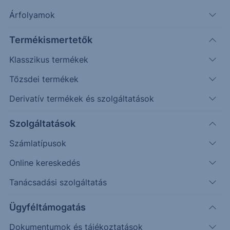
Árfolyamok
DAX
(XETRA)
DAX index
Termékismertetők
ISIN: DE0008469008
Klasszikus termékek
26 126.30
EUR
-76.05
-0.29%
Tőzsdei termékek
Időpont: 26.08.05. 17:34
Előző záró:
26 126.30
(26.08.05.)
Derivatív termékek és szolgáltatások
Árfolyamértesítő rögzítése
Szolgáltatások
Számlatípusok
További információk kérése
Online kereskedés
Erste Market Pro belépés
Tanácsadási szolgáltatás
Ügyféltámogatás
Dokumentumok és tájékoztatások