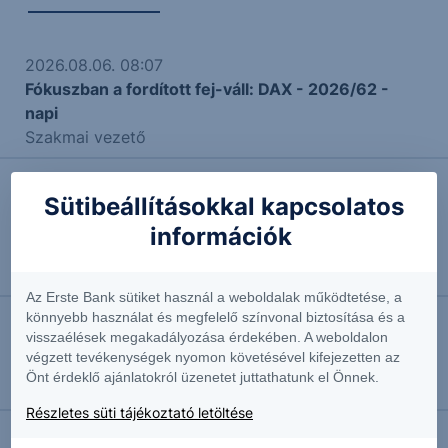
2026.08.06. 08:07
Fókuszban a fordított fej-váll: DAX - 2026/62 -
napi
Szakmai vezető
Sütibeállításokkal kapcsolatos
2026.08.05. 12:03
Ez nagyon erős lett! (Új csúcsok a vezető
információk
indexekben)
Vezető elemző
Az Erste Bank sütiket használ a weboldalak működtetése, a
könnyebb használat és megfelelő színvonal biztosítása és a
visszaélések megakadályozása érdekében. A weboldalon
2026.08.04. 08:31
végzett tevékenységek nyomon követésével kifejezetten az
Újra a csúcson: DAX - 2026/61 - napi
Önt érdeklő ajánlatokról üzenetet juttathatunk el Önnek.
Szakmai vezető
Részletes süti tájékoztató letöltése