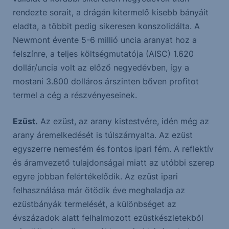
rendezte sorait, a drágán kitermelő kisebb bányáit
eladta, a többit pedig sikeresen konszolidálta. A
Newmont évente 5-6 millió uncia aranyat hoz a
felszínre, a teljes költségmutatója (AISC) 1.620
dollár/uncia volt az előző negyedévben, így a
mostani 3.800 dolláros árszinten bőven profitot
termel a cég a részvényeseinek.
Ezüst.
Az ezüst, az arany kistestvére, idén még az
arany áremelkedését is túlszárnyalta. Az ezüst
egyszerre nemesfém és fontos ipari fém. A reflektív
és áramvezető tulajdonságai miatt az utóbbi szerep
egyre jobban felértékelődik. Az ezüst ipari
felhasználása már ötödik éve meghaladja az
ezüstbányák termelését, a különbséget az
évszázadok alatt felhalmozott ezüstkészletekből