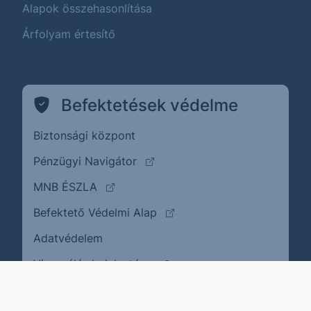
Alapok összehasonlítása
Árfolyam értesítő
Befektetések védelme
Biztonsági központ
(külső oldalra ugrik)
Pénzügyi Navigátor
(külső oldalra ugrik)
MNB ÉSZLA
(külső oldalra ugrik)
Befektető Védelmi Alap
Adatvédelem
(külső oldalra ugrik)
Visszaélés bejelentése