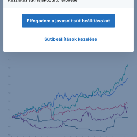
cég, amely előtt jelentős értéknövekedés áll, ha a
lítium ára jelentősen drágul.
Elfogadom a javasolt sütibeállításokat
Sütibeállítások kezelése