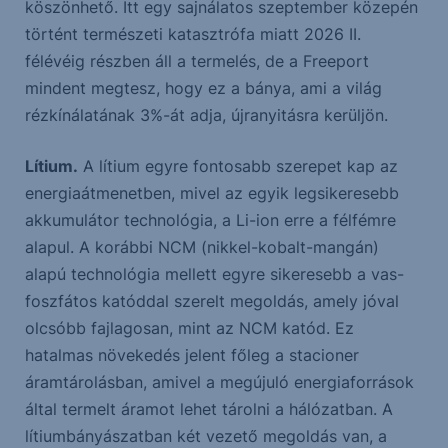
köszönhető. Itt egy sajnálatos szeptember közepén
történt természeti katasztrófa miatt 2026 II.
félévéig részben áll a termelés, de a Freeport
mindent megtesz, hogy ez a bánya, ami a világ
rézkínálatának 3%-át adja, újranyitásra kerüljön.
Lítium.
A lítium egyre fontosabb szerepet kap az
energiaátmenetben, mivel az egyik legsikeresebb
akkumulátor technológia, a Li-ion erre a félfémre
alapul. A korábbi NCM (nikkel-kobalt-mangán)
alapú technológia mellett egyre sikeresebb a vas-
foszfátos katóddal szerelt megoldás, amely jóval
olcsóbb fajlagosan, mint az NCM katód. Ez
hatalmas növekedés jelent főleg a stacioner
áramtárolásban, amivel a megújuló energiaforrások
által termelt áramot lehet tárolni a hálózatban. A
lítiumbányászatban két vezető megoldás van, a