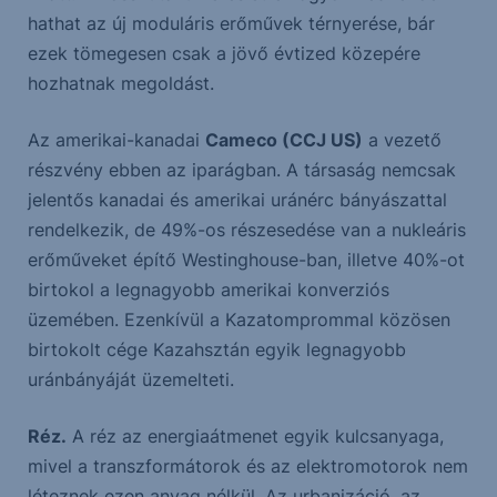
hathat az új moduláris erőművek térnyerése, bár
ezek tömegesen csak a jövő évtized közepére
hozhatnak megoldást.
Az amerikai-kanadai
Cameco (CCJ US)
a vezető
részvény ebben az iparágban. A társaság nemcsak
jelentős kanadai és amerikai uránérc bányászattal
rendelkezik, de 49%-os részesedése van a nukleáris
erőműveket építő Westinghouse-ban, illetve 40%-ot
birtokol a legnagyobb amerikai konverziós
üzemében. Ezenkívül a Kazatomprommal közösen
birtokolt cége Kazahsztán egyik legnagyobb
uránbányáját üzemelteti.
Réz.
A réz az energiaátmenet egyik kulcsanyaga,
mivel a transzformátorok és az elektromotorok nem
léteznek ezen anyag nélkül. Az urbanizáció, az