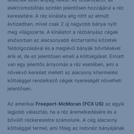
elektromobilitás szintén jelentősen hozzájárul a réz
keresletére. A réz kínálata alig nőtt az elmúlt
évtizedben, mivel csak 2 új nagyobb bánya nyílt
meg világszerte. A kínálatot a rézbányász cégek
elsősorban az alacsonyabb érctartalmú kőzetek
feldolgozásával és a meglévő bányák bővítésével
érik el, de ez jelentősen emeli a költségüket. Emiatt
van egy jelentős árnyomás a réz esetében, ami a
növekvő kereslet mellett az alacsony kitermelési
költséggel rendelkező cégek nyereségét növelheti
jelentősen.
Az amerikai
Freeport-McMoran (FCX US)
az egyik
legjobb választás, ha a réz áremelkedésére és a
bővülő rézkeresletre számolunk. A cég alacsony
költséggel termel, ami főleg az indonéz bányájának