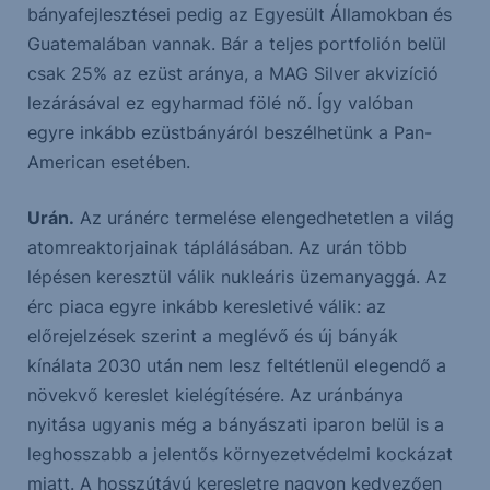
bányafejlesztései pedig az Egyesült Államokban és
Guatemalában vannak. Bár a teljes portfolión belül
csak 25% az ezüst aránya, a MAG Silver akvizíció
lezárásával ez egyharmad fölé nő. Így valóban
egyre inkább ezüstbányáról beszélhetünk a Pan-
American esetében.
Urán.
Az uránérc termelése elengedhetetlen a világ
atomreaktorjainak táplálásában. Az urán több
lépésen keresztül válik nukleáris üzemanyaggá. Az
érc piaca egyre inkább keresletivé válik: az
előrejelzések szerint a meglévő és új bányák
kínálata 2030 után nem lesz feltétlenül elegendő a
növekvő kereslet kielégítésére. Az uránbánya
nyitása ugyanis még a bányászati iparon belül is a
leghosszabb a jelentős környezetvédelmi kockázat
miatt. A hosszútávú keresletre nagyon kedvezően