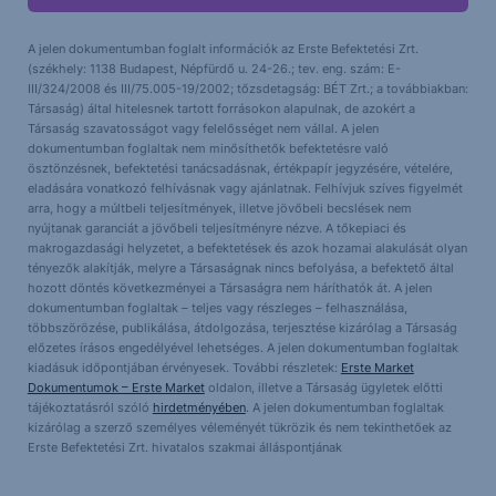
A jelen dokumentumban foglalt információk az Erste Befektetési Zrt.
(székhely: 1138 Budapest, Népfürdő u. 24-26.; tev. eng. szám: E-
III/324/2008 és III/75.005-19/2002; tőzsdetagság: BÉT Zrt.; a továbbiakban:
Társaság) által hitelesnek tartott forrásokon alapulnak, de azokért a
Társaság szavatosságot vagy felelősséget nem vállal. A jelen
dokumentumban foglaltak nem minősíthetők befektetésre való
ösztönzésnek, befektetési tanácsadásnak, értékpapír jegyzésére, vételére,
eladására vonatkozó felhívásnak vagy ajánlatnak. Felhívjuk szíves figyelmét
arra, hogy a múltbeli teljesítmények, illetve jövőbeli becslések nem
nyújtanak garanciát a jövőbeli teljesítményre nézve. A tőkepiaci és
makrogazdasági helyzetet, a befektetések és azok hozamai alakulását olyan
tényezők alakítják, melyre a Társaságnak nincs befolyása, a befektető által
hozott döntés következményei a Társaságra nem háríthatók át. A jelen
dokumentumban foglaltak – teljes vagy részleges – felhasználása,
többszörözése, publikálása, átdolgozása, terjesztése kizárólag a Társaság
előzetes írásos engedélyével lehetséges. A jelen dokumentumban foglaltak
kiadásuk időpontjában érvényesek. További részletek:
Erste Market
Dokumentumok – Erste Market
oldalon, illetve a Társaság ügyletek előtti
tájékoztatásról szóló
hirdetményében
. A jelen dokumentumban foglaltak
kizárólag a szerző személyes véleményét tükrözik és nem tekinthetőek az
Erste Befektetési Zrt. hivatalos szakmai álláspontjának