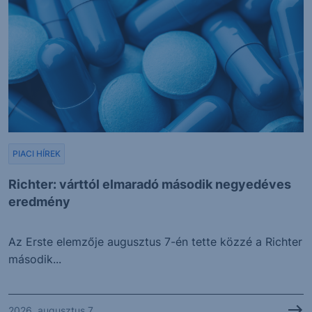
PIACI HÍREK
Richter: várttól elmaradó második negyedéves
eredmény
Az Erste elemzője augusztus 7-én tette közzé a Richter
második...
2026. augusztus 7.