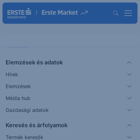
ELEMZÉS
Elemzések és adatok
Öt izgalmas nyersanyag, öt
Hírek
vezető részvény
Elemzések
RESEARCH BLOG
Média hub
Pletser
Olaj- és gázipari
2025. október
|
Tamás
elemző
29. 14:17
Gazdasági adatok
Keresés és árfolyamok
A nyersanyagpiac ismét izgalmas időket él. A
Termék keresők