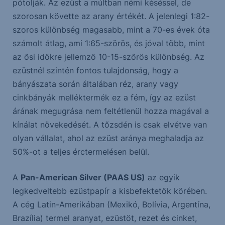
pótolják. Az ezüst a múltban némi késéssel, de
szorosan követte az arany értékét. A jelenlegi 1:82-
szoros különbség magasabb, mint a 70-es évek óta
számolt átlag, ami 1:65-szörös, és jóval több, mint
az ősi időkre jellemző 10-15-szőrös különbség. Az
ezüstnél szintén fontos tulajdonság, hogy a
bányászata során általában réz, arany vagy
cinkbányák melléktermék ez a fém, így az ezüst
árának megugrása nem feltétlenül hozza magával a
kínálat növekedését. A tőzsdén is csak elvétve van
olyan vállalat, ahol az ezüst aránya meghaladja az
50%-ot a teljes érctermelésen belül.
A
Pan-American Silver (PAAS US)
az egyik
legkedveltebb ezüstpapír a kisbefektetők körében.
A cég Latin-Amerikában (Mexikó, Bolívia, Argentína,
Brazília) termel aranyat, ezüstöt, rezet és cinket,