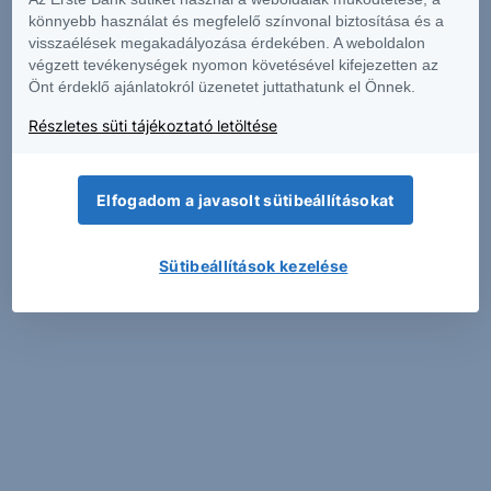
könnyebb használat és megfelelő színvonal biztosítása és a
Első
1
2
3
4
5
6
Utolsó
visszaélések megakadályozása érdekében. A weboldalon
végzett tevékenységek nyomon követésével kifejezetten az
Önt érdeklő ajánlatokról üzenetet juttathatunk el Önnek.
Ezen az oldalon 2017. májusa óta gyűjtjük ajánlásainkat,
Részletes süti tájékoztató letöltése
vagyis az ekkor még nyitott státuszú, ill. az ezt
követően nyitott ajánlásokat éri itt el.
Elfogadom a javasolt sütibeállításokat
Ajánlásaink 12 havi összesítése
Sütibeállítások kezelése