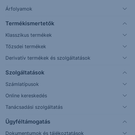
Árfolyamok
Termékismertetők
Klasszikus termékek
Tőzsdei termékek
Derivatív termékek és szolgáltatások
Szolgáltatások
Keresés
Számlatípusok
Ajánlás nyitási
Online kereskedés
Termék neve
Szektor
Irány
árfolyama
Tanácsadási szolgáltatás
KROGER ORD
Kiskereskedelem
Long
47.42 USD
ALBEMARLE
Bányászat
Long
254.31 USD
Ügyféltámogatás
ORD
Dokumentumok és tájékoztatások
Western
Bank
Long
72.00 USD