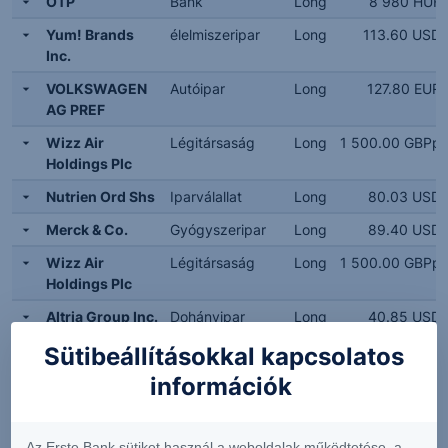
OTP
Bank
Long
8 980 HUF
Yum! Brands
élelmiszeripar
Long
113.60 USD
Inc.
VOLKSWAGEN
Autóipar
Long
127.80 EUR
AG PREF
Wizz Air
Légitársaság
Long
1 500.00 GBPp
Holdings Plc
Nutrien Ord Shs
Iparválallat
Long
80.03 USD
Merck & Co.
Gyógyszeripar
Long
89.40 USD
Wizz Air
Légitársaság
Long
1 500.00 GBPp
Holdings Plc
Altria Group Inc.
Dohányipar
Long
40.85 USD
Delta Air Lines
Légitársaság
Long
29.02 USD
Sütibeállításokkal kapcsolatos
Inc.
információk
Lithium
Nyersanyag
Long
27.30 USD
Americas Corp.
Az Erste Bank sütiket használ a weboldalak működtetése, a