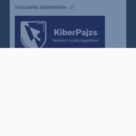
(külső oldalra ugrik)
Visszaélés bejelentése
Karrier
Impresszum
Cookie policy
Jogi nyilatkozat
Kapcsolat