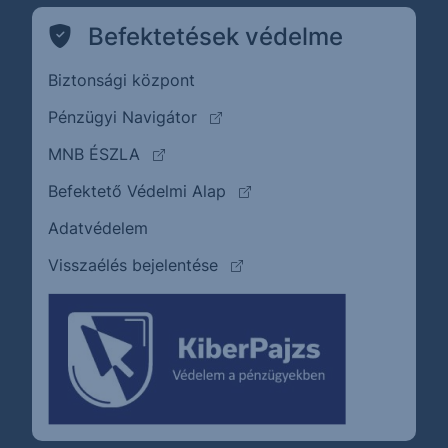
Befektetések védelme
Biztonsági központ
(külső oldalra ugrik)
Pénzügyi Navigátor
(külső oldalra ugrik)
MNB ÉSZLA
(külső oldalra ugrik)
Befektető Védelmi Alap
Adatvédelem
(külső oldalra ugrik)
Visszaélés bejelentése