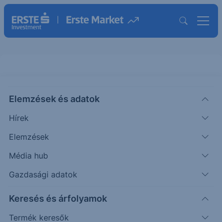
Elemzések és adatok
ORCL
(USA)
Oracle Inc.
Hírek
ISIN: US68389X1054
Elemzések
143.42
USD
-0.97
-0.67%
Média hub
Időpont: 26.08.06. 22:00
Előző záró:
143.47
(26.08.06.)
Gazdasági adatok
Árfolyamértesítő rögzítése
Keresés és árfolyamok
Termék keresők
További információk kérése