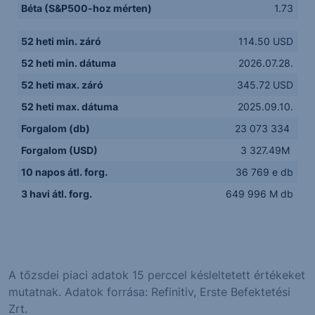
Béta (S&P500-hoz mérten)
1.73
52 heti min. záró
114.50 USD
52 heti min. dátuma
2026.07.28.
52 heti max. záró
345.72 USD
52 heti max. dátuma
2025.09.10.
Forgalom (db)
23 073 334
Forgalom (USD)
3 327.49M
10 napos átl. forg.
36 769 e db
3 havi átl. forg.
649 996 M db
A tőzsdei piaci adatok 15 perccel késleltetett értékeket
mutatnak. Adatok forrása: Refinitiv, Erste Befektetési
Zrt.