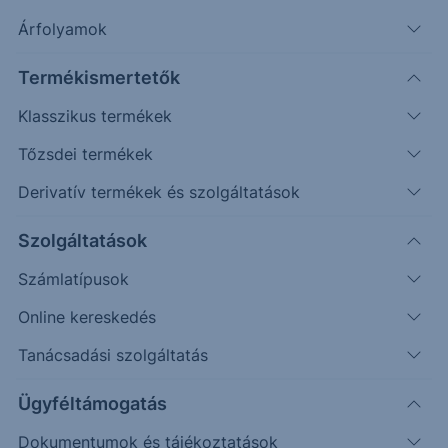
Árfolyamok
Erste Market Pro belépés
Termékismertetők
Klasszikus termékek
Tőzsdei termékek
Derivatív termékek és szolgáltatások
146.00
Szolgáltatások
144.00
Számlatípusok
Online kereskedés
142.00
Tanácsadási szolgáltatás
140.00
Ügyféltámogatás
Dokumentumok és tájékoztatások