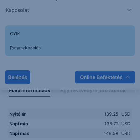
138.00
14:00
16:00
18:00
20:00
Kapcsolat
15:00
18:00
GYIK
Panaszkezelés
Napon belüli
Historikus
Legfontosabb adatok
Belépés
Online Befektetés
Piaci információk
Egy részvényre jutó adatok
E
Nyitó ár
139.25
USD
Napi min
138.72
USD
Napi max
146.58
USD