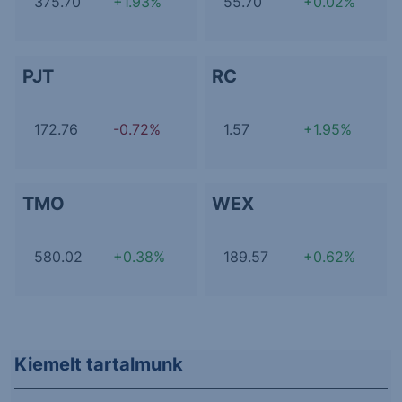
375.70
+1.93%
55.70
+0.02%
PJT
RC
172.76
-0.72%
1.57
+1.95%
TMO
WEX
580.02
+0.38%
189.57
+0.62%
Kiemelt tartalmunk