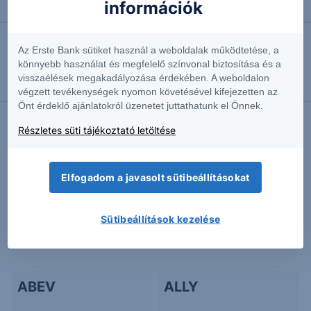
információk
20-23
Az Erste Bank sütiket használ a weboldalak működtetése, a
2018.01.04. 16:06
könnyebb használat és megfelelő színvonal biztosítása és a
Credit Suisse Protect Multi Kupon Express US Big
visszaélések megakadályozása érdekében. A weboldalon
Data 2018-2021
végzett tevékenységek nyomon követésével kifejezetten az
Önt érdeklő ajánlatokról üzenetet juttathatunk el Önnek.
Részletes süti tájékoztató letöltése
További Erste elemzések
Elfogadom a javasolt sütibeállításokat
Kapcsolódó termékek
Sütibeállítások kezelése
ABEV
ALLY