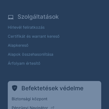
Szolgáltatások
Hírlevél feliratkozás
Certifikát és warrant kereső
Alapkereső
Alapok összehasonlítása
Árfolyam értesítő
Befektetések védelme
Biztonsági központ
(külső oldalra ugrik)
Pénzügyi Navigátor