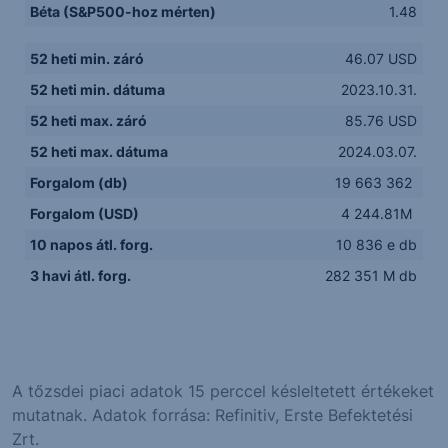
Béta (S&P500-hoz mérten)
1.48
52 heti min. záró
46.07 USD
52 heti min. dátuma
2023.10.31.
52 heti max. záró
85.76 USD
52 heti max. dátuma
2024.03.07.
Forgalom (db)
19 663 362
Forgalom (USD)
4 244.81M
10 napos átl. forg.
10 836 e db
3 havi átl. forg.
282 351 M db
A tőzsdei piaci adatok 15 perccel késleltetett értékeket
mutatnak. Adatok forrása: Refinitiv, Erste Befektetési
Zrt.