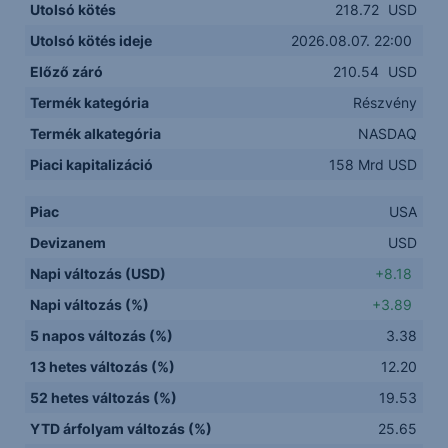
Utolsó kötés
218.72
USD
Utolsó kötés ideje
2026.08.07. 22:00
Előző záró
210.54
USD
Termék kategória
Részvény
Termék alkategória
NASDAQ
Piaci kapitalizáció
158 Mrd USD
Piac
USA
Devizanem
USD
Napi változás (USD)
+8.18
Napi változás (%)
+3.89
5 napos változás (%)
3.38
13 hetes változás (%)
12.20
52 hetes változás (%)
19.53
YTD árfolyam változás (%)
25.65