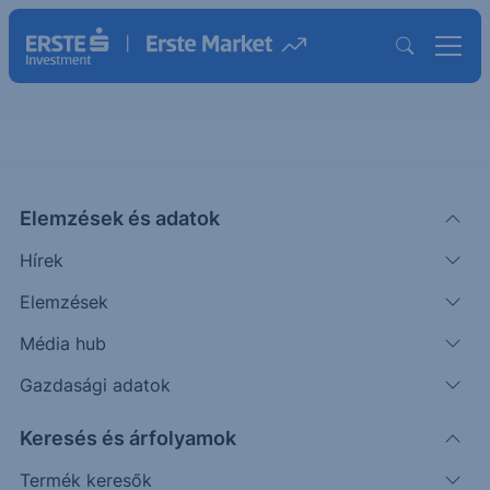
Elemzések és adatok
MRVL
(USA)
Marvell Tech GRP
Hírek
ISIN: US5738741041
Elemzések
218.72
USD
+8.18
+3.89%
Média hub
Időpont: 26.08.07. 22:00
Előző záró:
210.54
(26.08.07.)
Gazdasági adatok
Árfolyamértesítő rögzítése
Keresés és árfolyamok
Termék keresők
További információk kérése