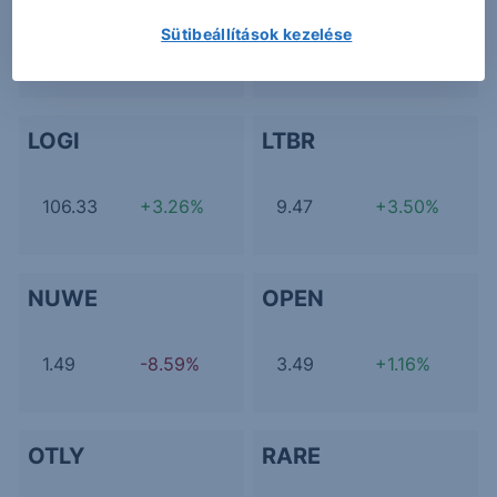
Sütibeállítások kezelése
19.58
+2.84%
65.91
-0.71%
LOGI
LTBR
106.33
+3.26%
9.47
+3.50%
NUWE
OPEN
1.49
-8.59%
3.49
+1.16%
OTLY
RARE