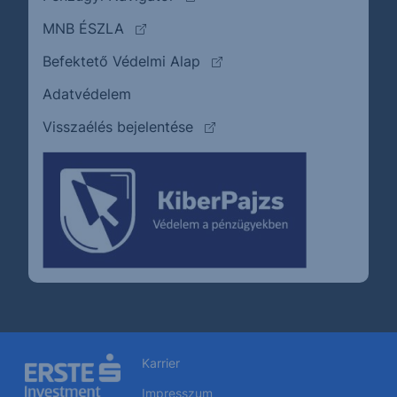
(külső oldalra ugrik)
MNB ÉSZLA
(külső oldalra ugrik)
Befektető Védelmi Alap
Adatvédelem
(külső oldalra ugrik)
Visszaélés bejelentése
Karrier
Impresszum