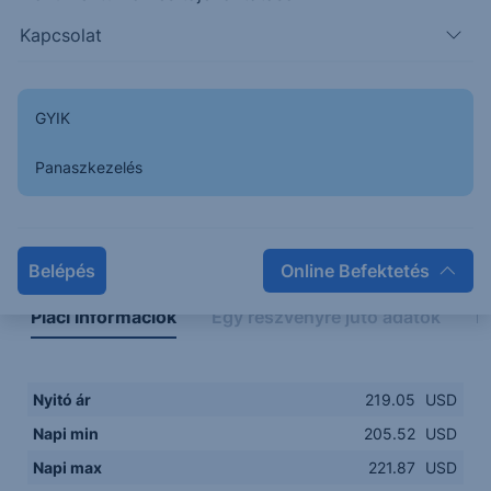
205.00
14:00
16:00
18:00
20:00
Kapcsolat
15:00
18:00
GYIK
Panaszkezelés
Napon belüli
Historikus
Legfontosabb adatok
Belépés
Online Befektetés
Piaci információk
Egy részvényre jutó adatok
E
Nyitó ár
219.05
USD
Napi min
205.52
USD
Napi max
221.87
USD