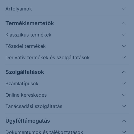
Árfolyamok
Erste Market Pro belépés
Termékismertetők
Klasszikus termékek
Tőzsdei termékek
Derivatív termékek és szolgáltatások
220.00
Szolgáltatások
Számlatípusok
215.00
Online kereskedés
Tanácsadási szolgáltatás
210.00
Ügyféltámogatás
Dokumentumok és tájékoztatások