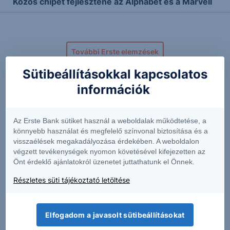
Közös chipet fejlesztene az Alphabet és a Marvell
További Erste elemzések
Sütibeállításokkal kapcsolatos
információk
Kapcsolódó termékek
Az Erste Bank sütiket használ a weboldalak működtetése, a
könnyebb használat és megfelelő színvonal biztosítása és a
visszaélések megakadályozása érdekében. A weboldalon
AKBA
BTDR
végzett tevékenységek nyomon követésével kifejezetten az
Önt érdeklő ajánlatokról üzenetet juttathatunk el Önnek.
0.91
-4.66%
10.88
+3.42%
Részletes süti tájékoztató letöltése
Elfogadom a javasolt sütibeállításokat
COMM
EFSC