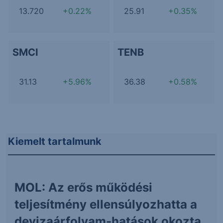
13.720
+0.22%
25.91
+0.35%
SMCI
TENB
31.13
+5.96%
36.38
+0.58%
Kiemelt tartalmunk
MOL: Az erős működési
teljesítmény ellensúlyozhatta a
devizaárfolyam-hatások okozta