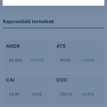
További Erste elemzések
Kapcsolódó termékek
ANDR
ATS
82.600
+0.73%
147.80
+3.50%
CAI
DOC
24.30
-1.02%
205.50
+0.49%