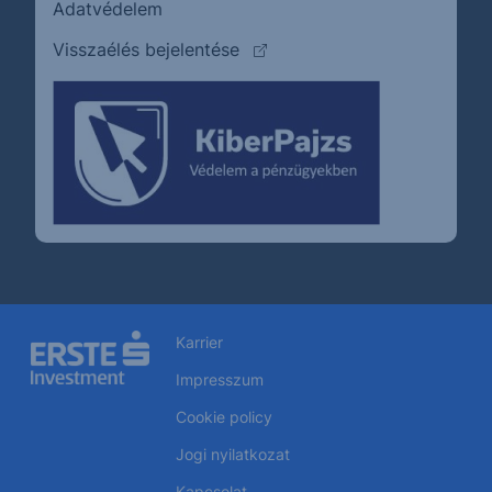
Adatvédelem
(külső oldalra ugrik)
Visszaélés bejelentése
Karrier
Impresszum
Cookie policy
Jogi nyilatkozat
Kapcsolat