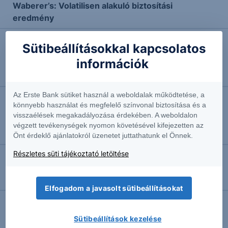
Waberer’s: Volatilisen alakuló biztosítási
eredmény
Sütibeállításokkal kapcsolatos
2025.09.30. 09:06
információk
Visszaeső kiskereskedelmi forgalom
Németországban
Az Erste Bank sütiket használ a weboldalak működtetése, a
könnyebb használat és megfelelő színvonal biztosítása és a
2025.08.22. 14:12
visszaélések megakadályozása érdekében. A weboldalon
Rögzített helyzet, változó környezet
végzett tevékenységek nyomon követésével kifejezetten az
Makrogazdasági elemző
Önt érdeklő ajánlatokról üzenetet juttathatunk el Önnek.
Részletes süti tájékoztató letöltése
2025.08.13. 09:02
Kiváló második negyedév a Waberer’s-nél
Elfogadom a javasolt sütibeállításokat
Sütibeállítások kezelése