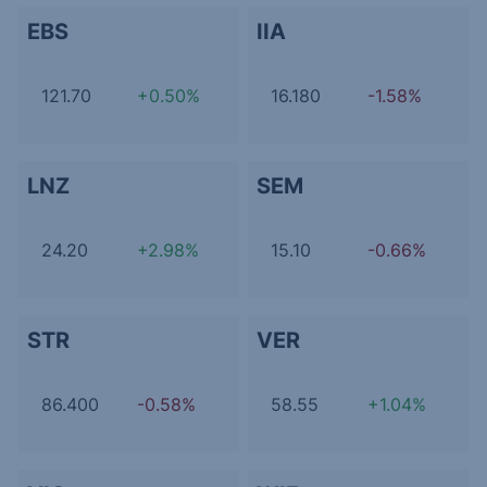
EBS
IIA
121.70
+0.50%
16.180
-1.58%
LNZ
SEM
24.20
+2.98%
15.10
-0.66%
STR
VER
86.400
-0.58%
58.55
+1.04%