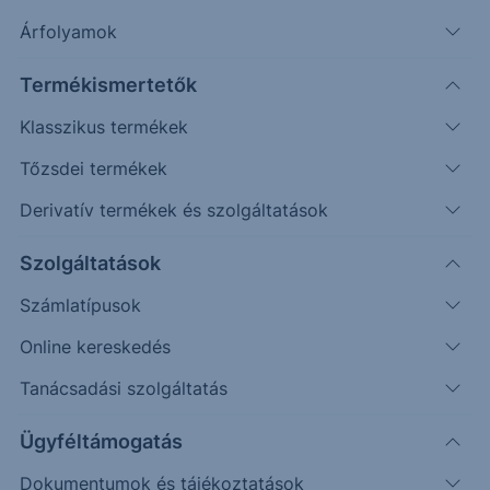
Árfolyamok
Erste Market Pro belépés
Termékismertetők
Klasszikus termékek
Tőzsdei termékek
Derivatív termékek és szolgáltatások
32.7000
Szolgáltatások
32.6000
Számlatípusok
32.5000
Online kereskedés
32.4000
Tanácsadási szolgáltatás
32.3000
Ügyféltámogatás
Dokumentumok és tájékoztatások