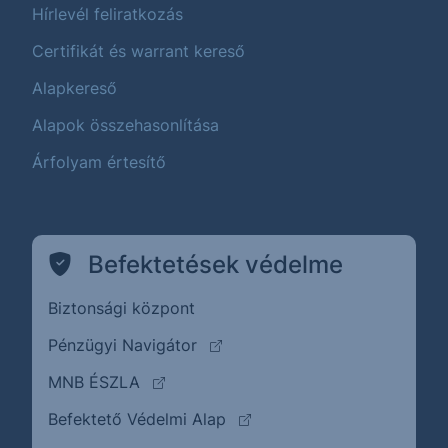
Hírlevél feliratkozás
Certifikát és warrant kereső
Alapkereső
Alapok összehasonlítása
Árfolyam értesítő
Befektetések védelme
Biztonsági központ
(külső oldalra ugrik)
Pénzügyi Navigátor
(külső oldalra ugrik)
MNB ÉSZLA
(külső oldalra ugrik)
Befektető Védelmi Alap