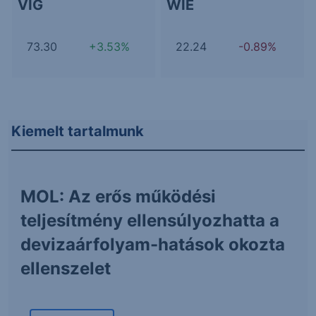
VIG
WIE
73.30
+3.53%
22.24
-0.89%
Kiemelt tartalmunk
MOL: Az erős működési
teljesítmény ellensúlyozhatta a
devizaárfolyam-hatások okozta
ellenszelet