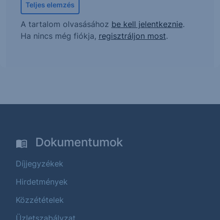
Teljes elemzés
A tartalom olvasásához
be kell jelentkeznie
.
Ha nincs még fiókja,
regisztráljon most
.
Dokumentumok
Díjjegyzékek
Hirdetmények
Közzétételek
Üzletszabályzat