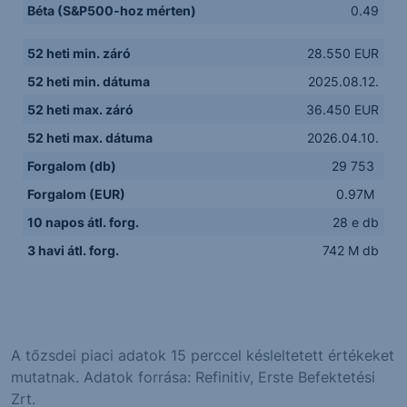
Béta (S&P500-hoz mérten)
0.49
52 heti min. záró
28.550 EUR
52 heti min. dátuma
2025.08.12.
52 heti max. záró
36.450 EUR
52 heti max. dátuma
2026.04.10.
Forgalom (db)
29 753
Forgalom (EUR)
0.97M
10 napos átl. forg.
28 e db
3 havi átl. forg.
742 M db
A tőzsdei piaci adatok 15 perccel késleltetett értékeket
mutatnak. Adatok forrása: Refinitiv, Erste Befektetési
Zrt.