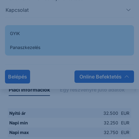
32.2000
08:00
10:00
12:00
14:00
Kapcsolat
08:00
12:00
GYIK
Panaszkezelés
Napon belüli
Historikus
Legfontosabb adatok
Belépés
Online Befektetés
Piaci információk
Egy részvényre jutó adatok
E
Nyitó ár
32.500
EUR
Napi min
32.250
EUR
Napi max
32.750
EUR