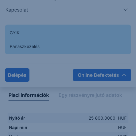
Kapcsolat
GYIK
Panaszkezelés
Napon belüli
Historikus
Legfontosabb adatok
Belépés
Online Befektetés
Piaci információk
Egy részvényre jutó adatok
E
Nyitó ár
25 800.0000
HUF
Napi min
HUF