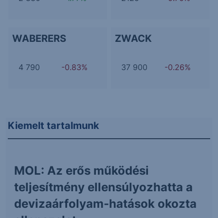
WABERERS
ZWACK
4 790
-0.83%
37 900
-0.26%
Kiemelt tartalmunk
MOL: Az erős működési
teljesítmény ellensúlyozhatta a
devizaárfolyam-hatások okozta