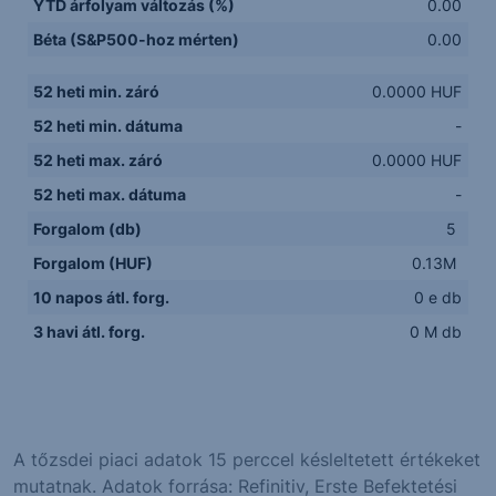
YTD árfolyam változás (%)
0.00
Béta (S&P500-hoz mérten)
0.00
52 heti min. záró
0.0000 HUF
52 heti min. dátuma
-
52 heti max. záró
0.0000 HUF
52 heti max. dátuma
-
Forgalom (db)
5
Forgalom (HUF)
0.13M
10 napos átl. forg.
0 e db
3 havi átl. forg.
0 M db
A tőzsdei piaci adatok 15 perccel késleltetett értékeket
mutatnak. Adatok forrása: Refinitiv, Erste Befektetési