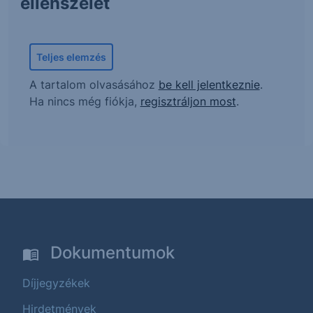
ellenszelet
Teljes elemzés
A tartalom olvasásához
be kell jelentkeznie
.
Ha nincs még fiókja,
regisztráljon most
.
Dokumentumok
Díjjegyzékek
Hirdetmények