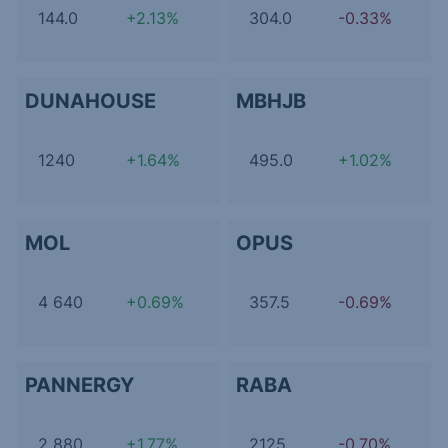
144.0
+2.13%
304.0
-0.33%
DUNAHOUSE
MBHJB
1240
+1.64%
495.0
+1.02%
MOL
OPUS
4 640
+0.69%
357.5
-0.69%
PANNERGY
RABA
2 880
+1.77%
2125
-0.70%