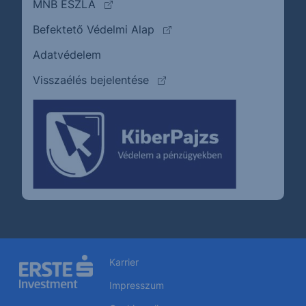
(külső oldalra ugrik)
MNB ÉSZLA
(külső oldalra ugrik)
Befektető Védelmi Alap
Adatvédelem
(külső oldalra ugrik)
Visszaélés bejelentése
Karrier
Impresszum