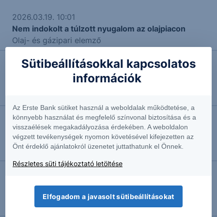
2026.03.19. 10:01
Nem indokolt a túlzott nyugalom az olajpiacon
Olaj- és gázipari elemző
Sütibeállításokkal kapcsolatos
2026.01.27. 13:41
információk
Emelkedő hozam?!
Vezető elemző
Az Erste Bank sütiket használ a weboldalak működtetése, a
könnyebb használat és megfelelő színvonal biztosítása és a
2026.01.26. 16:42
visszaélések megakadályozása érdekében. A weboldalon
végzett tevékenységek nyomon követésével kifejezetten az
Szeszesitallal telve a raktárak
Önt érdeklő ajánlatokról üzenetet juttathatunk el Önnek.
Vezető agrárszakértő
Részletes süti tájékoztató letöltése
2026.01.21. 13:15
Milyen háborútól félünk?
Elfogadom a javasolt sütibeállításokat
Vezető elemző