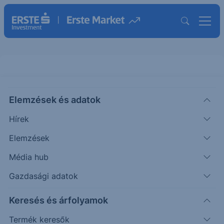
Elemzések és adatok
VIG
(BÉT)
VIENNA INSURANCE GRP.
Hírek
ISIN: AT0000908504
Elemzések
25 800.0000
HUF
+1 850.0000
Média hub
+7.72%
Időpont: 26.08.04. 17:07
Gazdasági adatok
Előző záró:
25 800.0000
(26.08.06.)
Keresés és árfolyamok
Árfolyamértesítő rögzítése
Termék keresők