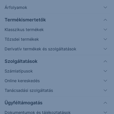
További információk kérése
Árfolyamok
Erste Market Pro belépés
Termékismertetők
Klasszikus termékek
Tőzsdei termékek
Derivatív termékek és szolgáltatások
Szolgáltatások
Számlatípusok
Online kereskedés
Tanácsadási szolgáltatás
Ez a grafikon jelenleg nem elérhető.
Ügyféltámogatás
Dokumentumok és tájékoztatások