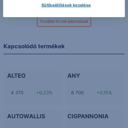
Sütibeállítások kezelése
További Erste elemzések
Kapcsolódó termékek
ALTEO
ANY
4 370
+0.23%
6 700
+0.15%
AUTOWALLIS
CIGPANNONIA