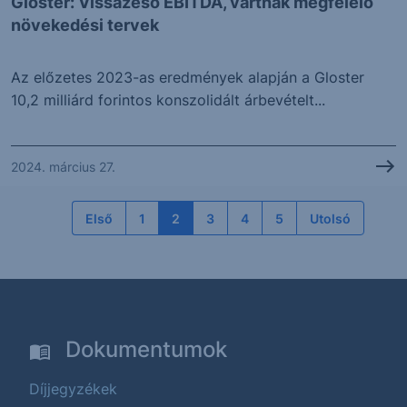
Gloster: Vissazeső EBITDA, vártnak megfelelő
növekedési tervek
Az előzetes 2023-as eredmények alapján a Gloster
10,2 milliárd forintos konszolidált árbevételt...
2024. március 27.
Első
1
2
3
4
5
Utolsó
Dokumentumok
Díjjegyzékek