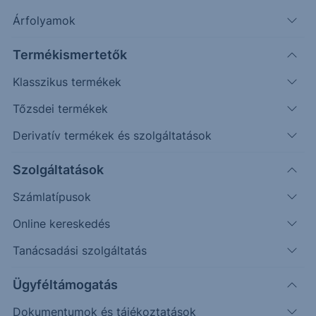
Árfolyamok
Termékismertetők
VÁLLALATELEMZÉS
Klasszikus termékek
Jelentősen visszavágta növekedési
Tőzsdei termékek
előrejelzését a Gloster
Derivatív termékek és szolgáltatások
A Gloster tegnap publikálta frissített stratégiáját, mely
Szolgáltatások
középtávú, 2030-ig...
Számlatípusok
Online kereskedés
2025. május 16.
Tanácsadási szolgáltatás
Ügyféltámogatás
Dokumentumok és tájékoztatások