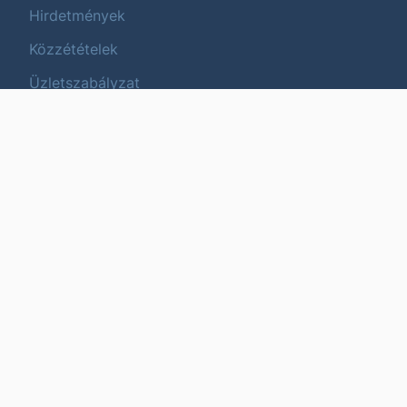
Hirdetmények
Közzétételek
Üzletszabályzat
Termék és költségtájékoztatók
Fenntarthatóság
Termékek
Tőzsdei termékek
Befektetési alapok
Strukturált értékpapírok
Állampapírok
Devizapiac