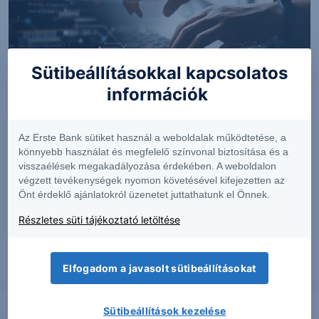
Sütibeállításokkal kapcsolatos
információk
VÁLLALATELEMZÉS
Az Erste Bank sütiket használ a weboldalak működtetése, a
könnyebb használat és megfelelő színvonal biztosítása és a
Gloster: Impozáns árbevétel, romló marzsok
visszaélések megakadályozása érdekében. A weboldalon
végzett tevékenységek nyomon követésével kifejezetten az
A Gloster szeptember 25-én publikálta első féléves
Önt érdeklő ajánlatokról üzenetet juttathatunk el Önnek.
eredményét. A társaság a...
Részletes süti tájékoztató letöltése
2024. szeptember 26.
Elfogadom a javasolt sütibeállításokat
Sütibeállítások kezelése