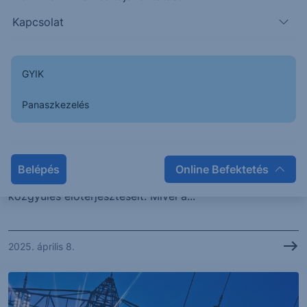
Kapcsolat
GYIK
VÁLLALATELEMZÉS
Panaszkezelés
Tőkeemelésre és kötvénykibocsátásra is
közgyűlési felhatalmazást kér a Gloster
Belépés
Online Befektetés
A Gloster közzétette az április 28-ra összehívott
közgyűlés előterjesztéseit. Mivel a...
2025. április 8.