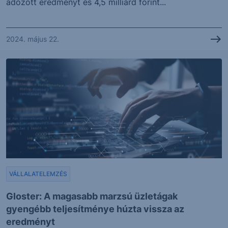
adózott eredményt és 4,5 milliárd forint...
2024. május 22.
VÁLLALATELEMZÉS
Gloster: A magasabb marzsú üzletágak
gyengébb teljesítménye húzta vissza az
eredményt