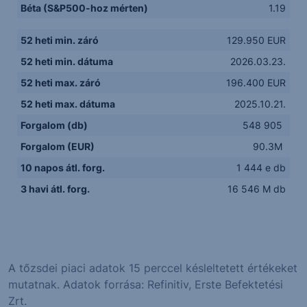
Béta (S&P500-hoz mérten)
1.19
52 heti min. záró
129.950 EUR
52 heti min. dátuma
2026.03.23.
52 heti max. záró
196.400 EUR
52 heti max. dátuma
2025.10.21.
Forgalom (db)
548 905
Forgalom (EUR)
90.3M
10 napos átl. forg.
1 444 e db
3 havi átl. forg.
16 546 M db
A tőzsdei piaci adatok 15 perccel késleltetett értékeket
mutatnak. Adatok forrása: Refinitiv, Erste Befektetési
Zrt.