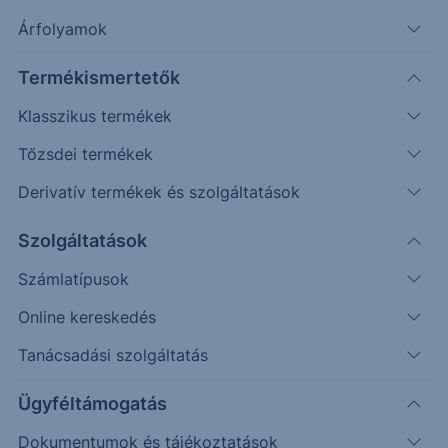
Árfolyamok
Erste Market Pro belépés
Termékismertetők
Klasszikus termékek
Tőzsdei termékek
Derivatív termékek és szolgáltatások
165.00
Szolgáltatások
164.50
Számlatípusok
Online kereskedés
164.00
Tanácsadási szolgáltatás
163.50
Ügyféltámogatás
Dokumentumok és tájékoztatások