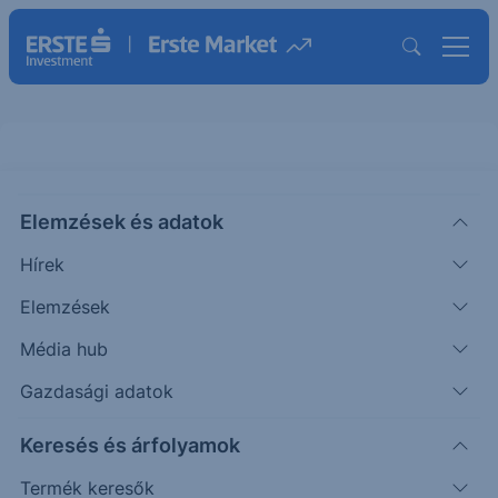
Elemzések és adatok
ADS
(XETRA)
ADIDAS N ORD
Hírek
ISIN: DE000A1EWWW0
Elemzések
164.800
EUR
+1.800
+1.10%
Média hub
Időpont: 26.08.06. 17:34
Előző záró:
164.800
(26.08.06.)
Gazdasági adatok
Árfolyamértesítő rögzítése
Keresés és árfolyamok
Termék keresők
További információk kérése