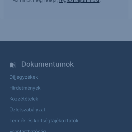
Ha nincs még fiókja,
regisztráljon most
.
Dokumentumok
Díjjegyzékek
Hirdetmények
Közzétételek
Üzletszabályzat
Termék és költségtájékoztatók
Fenntarthatóság