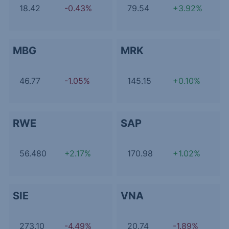
18.42
-0.43%
79.54
+3.92%
MBG
MRK
46.77
-1.05%
145.15
+0.10%
RWE
SAP
56.480
+2.17%
170.98
+1.02%
SIE
VNA
273.10
-4.49%
20.74
-1.89%