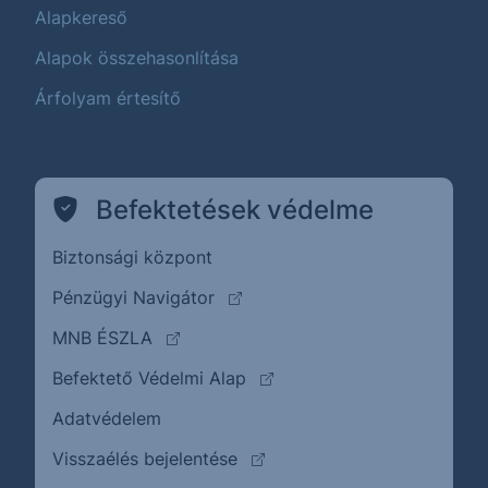
Alapkereső
Alapok összehasonlítása
Árfolyam értesítő
Befektetések védelme
Biztonsági központ
(külső oldalra ugrik)
Pénzügyi Navigátor
(külső oldalra ugrik)
MNB ÉSZLA
(külső oldalra ugrik)
Befektető Védelmi Alap
Adatvédelem
(külső oldalra ugrik)
Visszaélés bejelentése