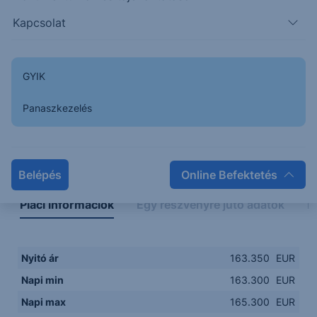
163.00
08:00
10:00
12:00
14:00
Kapcsolat
08:00
12:00
GYIK
Panaszkezelés
Napon belüli
Historikus
Legfontosabb adatok
Belépés
Online Befektetés
Piaci információk
Egy részvényre jutó adatok
E
Nyitó ár
163.350
EUR
Napi min
163.300
EUR
Napi max
165.300
EUR