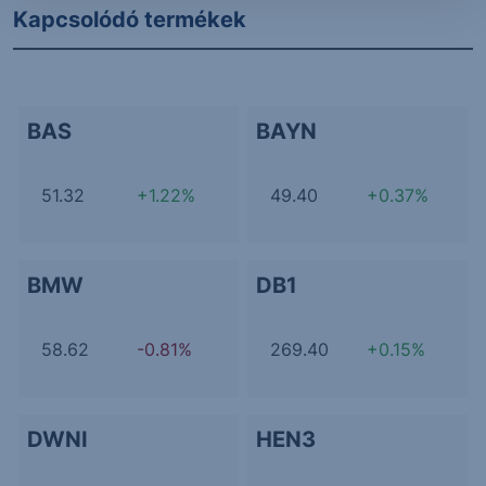
Kapcsolódó termékek
BAS
BAYN
51.32
+1.22%
49.40
+0.37%
BMW
DB1
58.62
-0.81%
269.40
+0.15%
DWNI
HEN3