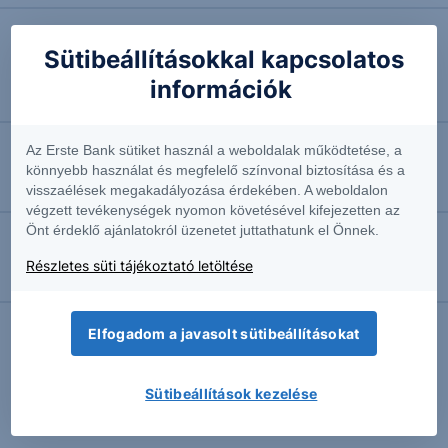
2026.07.09. 10:14
Sütibeállításokkal kapcsolatos
Trump a porcelánboltban
információk
Részvényelemző
Az Erste Bank sütiket használ a weboldalak működtetése, a
2026.07.09. 09:05
könnyebb használat és megfelelő színvonal biztosítása és a
Folytatódtak az összecsapások a Közel-Keleten
visszaélések megakadályozása érdekében. A weboldalon
végzett tevékenységek nyomon követésével kifejezetten az
Önt érdeklő ajánlatokról üzenetet juttathatunk el Önnek.
2026.04.13. 09:05
Részletes süti tájékoztató letöltése
A Nike kigolyózhatja az Adidast
Elfogadom a javasolt sütibeállításokat
További Erste elemzések
Sütibeállítások kezelése