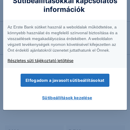
Sütibeállításokkal kapcsolatos
információk
2026.07.24. 13:38
Heti Menü
Az Erste Bank sütiket használ a weboldalak működtetése, a
könnyebb használat és megfelelő színvonal biztosítása és a
2026.07.24. 12:59
visszaélések megakadályozása érdekében. A weboldalon
Adidas, Heidelberg Materials: Izgalmat mutat az
végzett tevékenységek nyomon követésével kifejezetten az
opciós piac
Önt érdeklő ajánlatokról üzenetet juttathatunk el Önnek.
Részletes süti tájékoztató letöltése
További Erste elemzések
Elfogadom a javasolt sütibeállításokat
Sütibeállítások kezelése
Kapcsolódó termékek