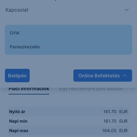
162.50
08:00
10:00
12:00
14:00
Kapcsolat
08:00
12:00
GYIK
Panaszkezelés
Napon belüli
Historikus
Legfontosabb adatok
Belépés
Online Befektetés
Piaci információk
Egy részvényre jutó adatok
E
Nyitó ár
161.70
EUR
Napi min
161.70
EUR
Napi max
164.05
EUR