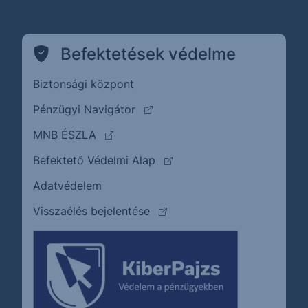
Befektetések védelme
Biztonsági központ
(külső oldalra ugrik)
Pénzügyi Navigátor
(külső oldalra ugrik)
MNB ÉSZLA
(külső oldalra ugrik)
Befektető Védelmi Alap
Adatvédelem
(külső oldalra ugrik)
Visszaélés bejelentése