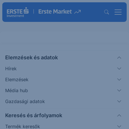
Elemzések és adatok
HEI
(XETRA)
HEIDELBERG CEMENT AG
Hírek
ISIN: DE0006047004
Elemzések
163.60
EUR
+0.60
+0.37%
Média hub
Időpont: 26.08.06. 11:20
Előző záró:
163.00
(26.08.05.)
Gazdasági adatok
Árfolyamértesítő rögzítése
Keresés és árfolyamok
Termék keresők
További információk kérése