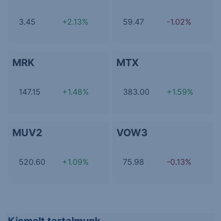
3.45
+2.13%
59.47
-1.02%
MRK
MTX
147.15
+1.48%
383.00
+1.59%
MUV2
VOW3
520.60
+1.09%
75.98
-0.13%
Kiemelt tartalmunk