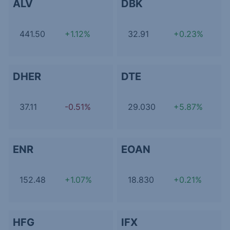
ALV
DBK
441.50
+1.12%
32.91
+0.23%
DHER
DTE
37.11
-0.51%
29.030
+5.87%
ENR
EOAN
152.48
+1.07%
18.830
+0.21%
HFG
IFX