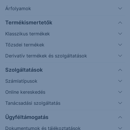
Árfolyamok
Erste Market Pro belépés
Termékismertetők
Klasszikus termékek
Tőzsdei termékek
Derivatív termékek és szolgáltatások
164.00
Szolgáltatások
Számlatípusok
163.50
Online kereskedés
Tanácsadási szolgáltatás
163.00
Ügyféltámogatás
Dokumentumok és tájékoztatások