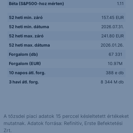
Béta (S&P500-hoz mérten)
1.11
52 heti min. záró
157.45 EUR
52 heti min. dátuma
2026.07.31.
52 heti max. záró
241.80 EUR
52 heti max. dátuma
2026.01.26.
Forgalom (db)
67 331
Forgalom (EUR)
10.97M
10 napos átl. forg.
388 e db
3 havi átl. forg.
8 344 M db
A tőzsdei piaci adatok 15 perccel késleltetett értékeket
mutatnak. Adatok forrása: Refinitiv, Erste Befektetési
Zrt.