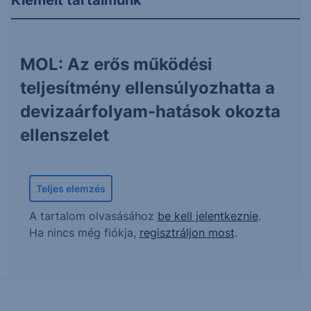
MOL: Az erős működési
teljesítmény ellensúlyozhatta a
devizaárfolyam-hatások okozta
ellenszelet
Teljes elemzés
A tartalom olvasásához
be kell jelentkeznie
.
Ha nincs még fiókja,
regisztráljon most
.