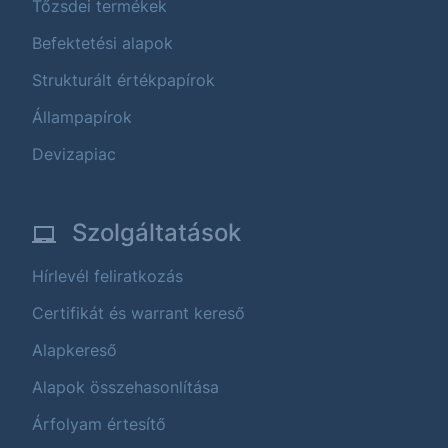
Tőzsdei termékek
Befektetési alapok
Strukturált értékpapírok
Állampapírok
Devizapiac
Szolgáltatások
Hírlevél feliratkozás
Certifikát és warrant kereső
Alapkereső
Alapok összehasonlítása
Árfolyam értesítő