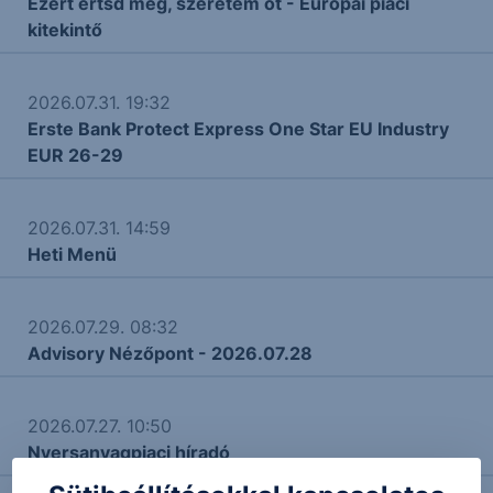
Ezért értsd meg, szeretem őt - Európai piaci
kitekintő
2026.07.31. 19:32
Erste Bank Protect Express One Star EU Industry
EUR 26-29
2026.07.31. 14:59
Heti Menü
2026.07.29. 08:32
Advisory Nézőpont - 2026.07.28
2026.07.27. 10:50
Nyersanyagpiaci híradó