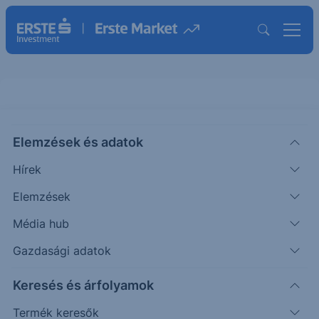
Elemzések és adatok
VNA
(XETRA)
Vonovia SE
Hírek
ISIN: DE000A1ML7J1
Elemzések
21.14
EUR
-0.50
-2.31%
Média hub
Időpont: 26.08.05. 17:34
Előző záró:
21.64
(26.08.05.)
Gazdasági adatok
Árfolyamértesítő rögzítése
Keresés és árfolyamok
Termék keresők
További információk kérése