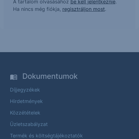
A tartalom olvasásához
be kell jelentkeznie
.
Ha nincs még fiókja,
regisztráljon most
.
Dokumentumok
Díjjegyzékek
Hirdetmények
Közzétételek
Üzletszabályzat
Termék és költségtájékoztatók