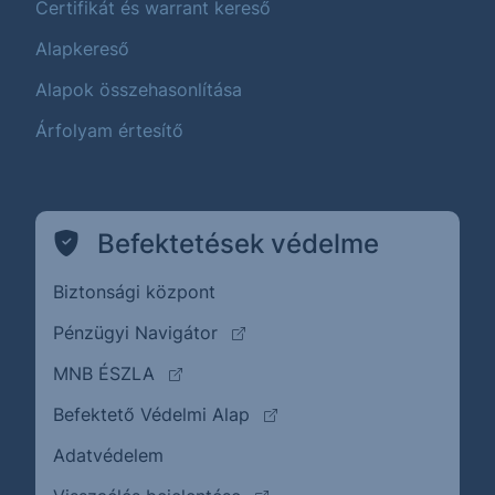
Certifikát és warrant kereső
Alapkereső
Alapok összehasonlítása
Árfolyam értesítő
Befektetések védelme
Biztonsági központ
(külső oldalra ugrik)
Pénzügyi Navigátor
(külső oldalra ugrik)
MNB ÉSZLA
(külső oldalra ugrik)
Befektető Védelmi Alap
Adatvédelem