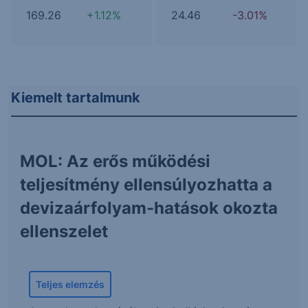
169.26
+1.12%
24.46
-3.01%
Kiemelt tartalmunk
MOL: Az erős működési
teljesítmény ellensúlyozhatta a
devizaárfolyam-hatások okozta
ellenszelet
Teljes elemzés