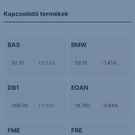
Kapcsolódó termékek
BAS
BMW
50.70
+0.52%
59.10
-1.43%
DB1
EOAN
269.00
+1.70%
18.790
-0.84%
FME
FRE