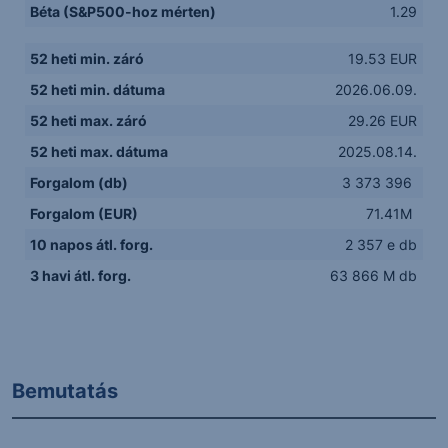
Béta (S&P500-hoz mérten)
1.29
52 heti min. záró
19.53 EUR
52 heti min. dátuma
2026.06.09.
52 heti max. záró
29.26 EUR
52 heti max. dátuma
2025.08.14.
Forgalom (db)
3 373 396
Forgalom (EUR)
71.41M
10 napos átl. forg.
2 357 e db
3 havi átl. forg.
63 866 M db
Bemutatás