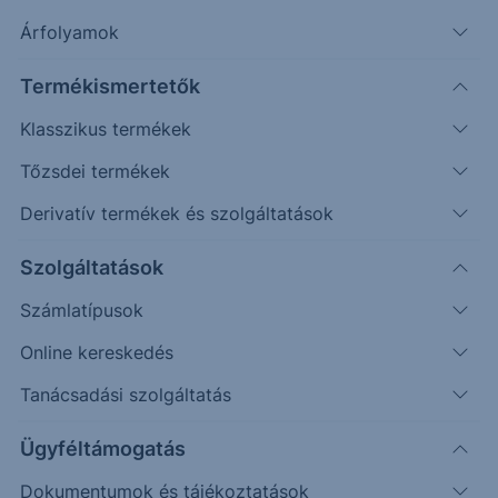
Árfolyamok
Erste Market Pro belépés
Termékismertetők
Klasszikus termékek
Tőzsdei termékek
Derivatív termékek és szolgáltatások
21.6000
Szolgáltatások
Számlatípusok
21.4000
Online kereskedés
Tanácsadási szolgáltatás
21.2000
Ügyféltámogatás
Dokumentumok és tájékoztatások