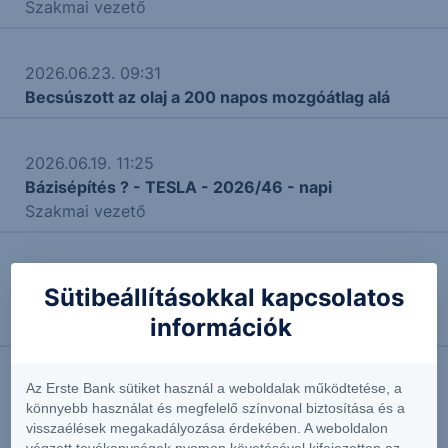
Szakmai vezető
2026.06.23. 09:31
Becsúszott az olaj a 200 napos mozgóátlag alá
2026.06.19. 11:25
Bázisépítés ? - TESLA - 2026/46 - napi
Szakmai vezető
2026.06.09. 15:18
Sütibeállításokkal kapcsolatos
Feketelistára kerültek a legnépszerűbb kínai
információk
vállalatok
Az Erste Bank sütiket használ a weboldalak működtetése, a
2026.05.27. 12:08
könnyebb használat és megfelelő színvonal biztosítása és a
Mekkora veszély Ukrajna?
visszaélések megakadályozása érdekében. A weboldalon
Vezető agrárszakértő
végzett tevékenységek nyomon követésével kifejezetten az