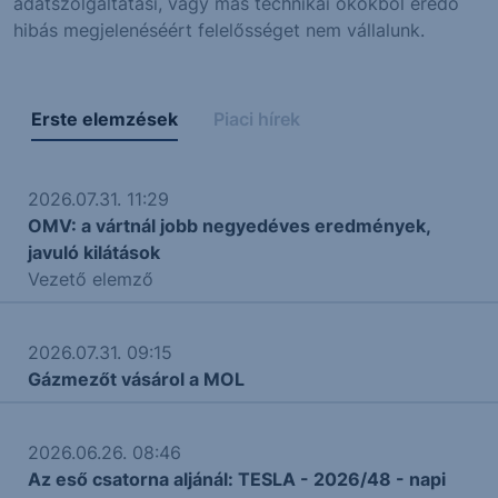
adatszolgáltatási, vagy más technikai okokból eredő
hibás megjelenéséért felelősséget nem vállalunk.
Erste elemzések
Piaci hírek
2026.07.31. 11:29
OMV: a vártnál jobb negyedéves eredmények,
javuló kilátások
Vezető elemző
2026.07.31. 09:15
Gázmezőt vásárol a MOL
2026.06.26. 08:46
Az eső csatorna aljánál: TESLA - 2026/48 - napi