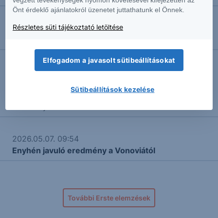
Önt érdeklő ajánlatokról üzenetet juttathatunk el Önnek.
2026.05.22. 11:39
Részletes süti tájékoztató letöltése
Robbanás a MOL petrolkémiai üzemében
Elfogadom a javasolt sütibeállításokat
2026.05.21. 15:53
AutoWallis: Javuló üzleti eredmény ellenére
Sütibeállítások kezelése
veszteségbe forduló adózott eredmény
Részvényelemző
2026.05.07. 09:54
Enyhén javuló eredmény a Vonoviától
További Erste elemzések