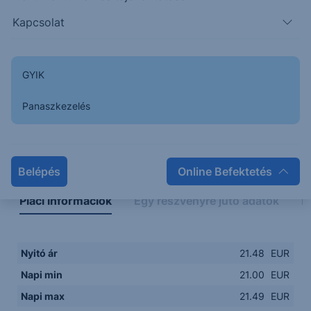
21.0000
08:00
10:00
12:00
14:00
Kapcsolat
08:00
12:00
GYIK
Panaszkezelés
Napon belüli
Historikus
Legfontosabb adatok
Belépés
Online Befektetés
Piaci információk
Egy részvényre jutó adatok
E
Nyitó ár
21.48
EUR
Napi min
21.00
EUR
Napi max
21.49
EUR