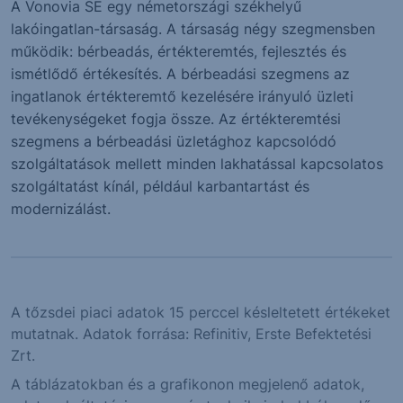
A Vonovia SE egy németországi székhelyű
lakóingatlan-társaság. A társaság négy szegmensben
működik: bérbeadás, értékteremtés, fejlesztés és
ismétlődő értékesítés. A bérbeadási szegmens az
ingatlanok értékteremtő kezelésére irányuló üzleti
tevékenységeket fogja össze. Az értékteremtési
szegmens a bérbeadási üzletághoz kapcsolódó
szolgáltatások mellett minden lakhatással kapcsolatos
szolgáltatást kínál, például karbantartást és
modernizálást.
A tőzsdei piaci adatok 15 perccel késleltetett értékeket
mutatnak. Adatok forrása: Refinitiv, Erste Befektetési
Zrt.
A táblázatokban és a grafikonon megjelenő adatok,