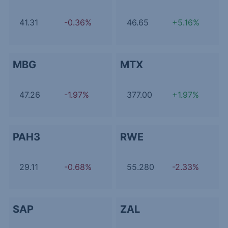
41.31
-0.36%
46.65
+5.16%
MBG
MTX
47.26
-1.97%
377.00
+1.97%
PAH3
RWE
29.11
-0.68%
55.280
-2.33%
SAP
ZAL