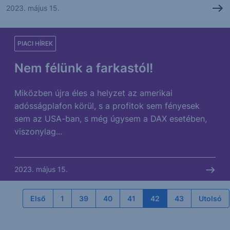
2023. május 15.
PIACI HÍREK
Nem félünk a farkastól!
Miközben újra éles a helyzet az amerikai
adósságplafon körül, s a profitok sem fényesek
sem az USA-ban, s még úgysem a DAX esetében,
viszonylag...
2023. május 15.
Első
1
39
40
41
42
43
Utolsó