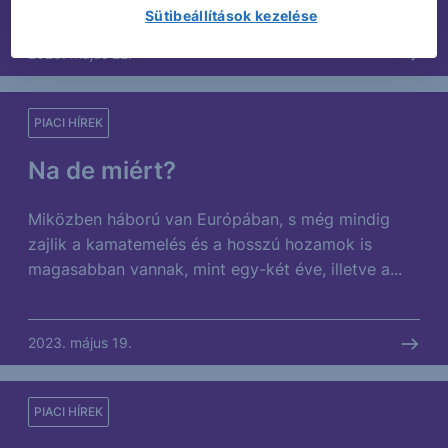
Sütibeállítások kezelése
2023. május 22.
PIACI HÍREK
Na de miért?
Miközben háború van Európában, s még mindig
zajlik a kamatemelés és a hosszú hozamok is
magasabban vannak, mint egy-két éve, illetve a...
2023. május 19.
PIACI HÍREK