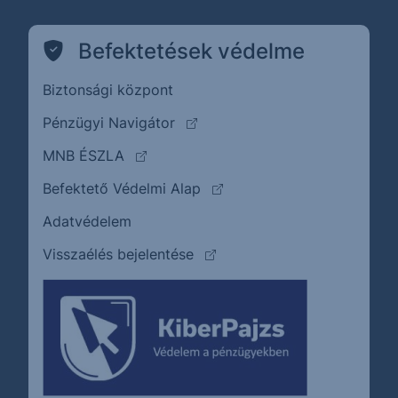
Befektetések védelme
Biztonsági központ
(külső oldalra ugrik)
Pénzügyi Navigátor
(külső oldalra ugrik)
MNB ÉSZLA
(külső oldalra ugrik)
Befektető Védelmi Alap
Adatvédelem
(külső oldalra ugrik)
Visszaélés bejelentése