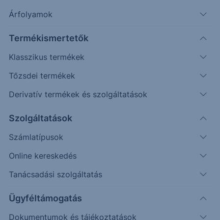
Árfolyamok
Keresés
Termékismertetők
644 találat cikkeink között
Klasszikus termékek
Tőzsdei termékek
Derivatív termékek és szolgáltatások
PIACI HÍREK
Szolgáltatások
Nem vásárolunk
Számlatípusok
Ma tették közzé az áprilisi kiskereskedelmi
Online kereskedés
forgalmi adatot, ami újabb negatív meglepetést
Tanácsadási szolgáltatás
hozott. A várt 10,6 százalékkal szemben
áprilisban...
Ügyféltámogatás
Dokumentumok és tájékoztatások