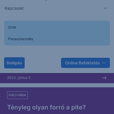
2023. június 6.
Kapcsolat
PIACI HÍREK
GYIK
Kiszaladnak vagy maradnak?
Panaszkezelés
A külföldiek kezén levő állampapír állomány nagyot
növekedett az év elején, majd egy újabb hullámban
áprilisban is. A korábbi...
Belépés
Online Befektetés
2023. június 5.
PIACI HÍREK
Tényleg olyan forró a pite?