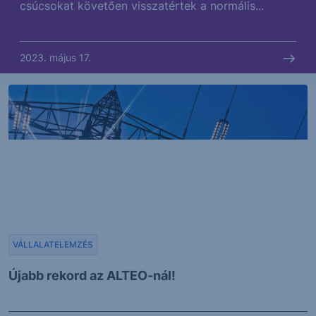
csúcsokat követően visszatértek a normális...
2023. május 17.
VÁLLALATELEMZÉS
Újabb rekord az ALTEO-nál!