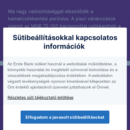
Ma nagy valószínűséggel elkezdődik a
kamatcsökkentési periódus. A piaci várakozások
szerint az MNB 75-100 bázisponttal csökkentheti a
mai...
Sütibeállításokkal kapcsolatos
információk
2023. május 23.
Az Erste Bank sütiket használ a weboldalak működtetése, a
könnyebb használat és megfelelő színvonal biztosítása és a
PIACI HÍREK
visszaélések megakadályozása érdekében. A weboldalon
végzett tevékenységek nyomon követésével kifejezetten az
Forrósodik a hangulat!
Önt érdeklő ajánlatokról üzenetet juttathatunk el Önnek.
Részletes süti tájékoztató letöltése
Ahogy Biden elnök visszatért a G7 csúcsról,
tovább forrósodott a hangulat az adóságplafon
körül. Egyre többen emelik fel a szavukat, hogy
Elfogadom a javasolt sütibeállításokat
ahelyett,...