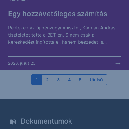
Egy hozzávetőleges számítás
Pénteken az új pénzügyminiszter, Kármán András
tiszteletét tette a BÉT-en. S nem csak a
kereskedést indította el, hanem beszédet is...
2026. július 20.
1
2
3
4
5
Utolsó
Dokumentumok