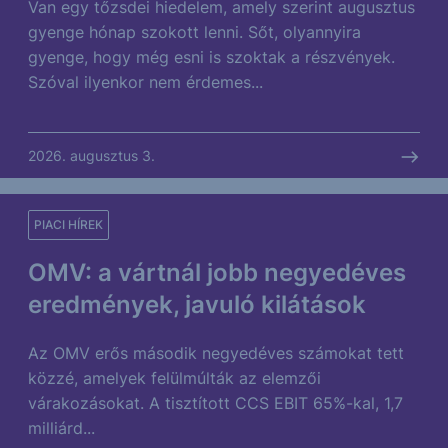
Van egy tőzsdei hiedelem, amely szerint augusztus
gyenge hónap szokott lenni. Sőt, olyannyira
gyenge, hogy még esni is szoktak a részvények.
Szóval ilyenkor nem érdemes...
2026. augusztus 3.
PIACI HÍREK
OMV: a vártnál jobb negyedéves
eredmények, javuló kilátások
Az OMV erős második negyedéves számokat tett
közzé, amelyek felülmúlták az elemzői
várakozásokat. A tisztított CCS EBIT 65%-kal, 1,7
milliárd...