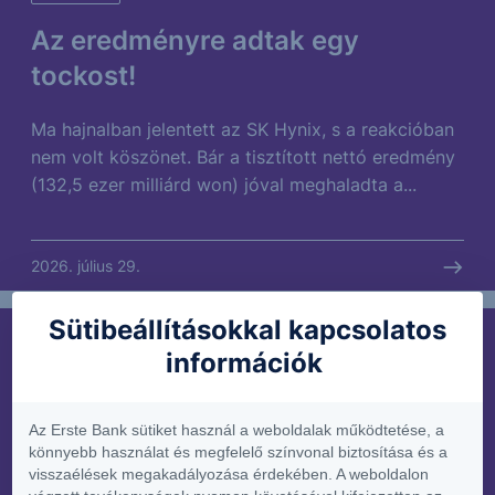
Az eredményre adtak egy
tockost!
Ma hajnalban jelentett az SK Hynix, s a reakcióban
nem volt köszönet. Bár a tisztított nettó eredmény
(132,5 ezer milliárd won) jóval meghaladta a...
2026. július 29.
Sütibeállításokkal kapcsolatos
PIACI HÍREK
információk
Azta…!
Az Erste Bank sütiket használ a weboldalak működtetése, a
Azt a leborult szivarvégét! Ma is hatalmasat esett a
könnyebb használat és megfelelő színvonal biztosítása és a
Samsung és az SK Hynix is. S mivel a Kospi indexet
visszaélések megakadályozása érdekében. A weboldalon