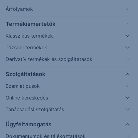
Árfolyamok
Keresés
Termékismertetők
644 találat cikkeink között
Klasszikus termékek
Tőzsdei termékek
Derivatív termékek és szolgáltatások
PIACI HÍREK
Szolgáltatások
Érdekes dolgokat mondott az
Számlatípusok
OTP!
Online kereskedés
Tegnap az OTP a sajtó- és elemzői tájékoztatón
Tanácsadási szolgáltatás
megerősítette, hogy a Luminor felvásárlásáról
könyv szerinti érték alatti...
Ügyféltámogatás
Dokumentumok és tájékoztatások