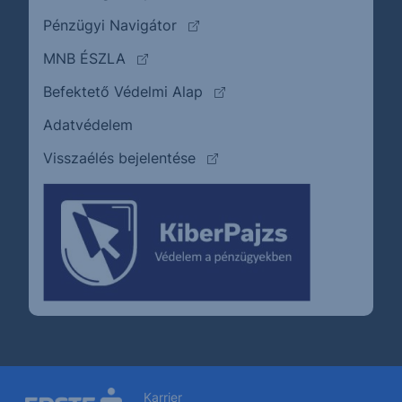
(külső oldalra ugrik)
Pénzügyi Navigátor
(külső oldalra ugrik)
MNB ÉSZLA
(külső oldalra ugrik)
Befektető Védelmi Alap
Adatvédelem
(külső oldalra ugrik)
Visszaélés bejelentése
Karrier