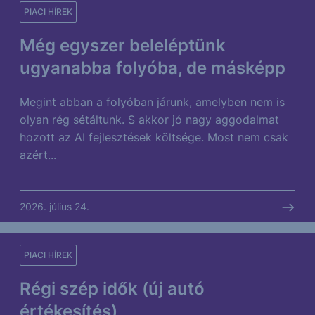
PIACI HÍREK
Még egyszer beleléptünk
ugyanabba folyóba, de másképp
Megint abban a folyóban járunk, amelyben nem is
olyan rég sétáltunk. S akkor jó nagy aggodalmat
hozott az AI fejlesztések költsége. Most nem csak
azért...
2026. július 24.
PIACI HÍREK
Régi szép idők (új autó
értékesítés)