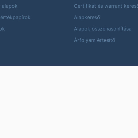
i alapok
Certifikát és warrant keres
 értékpapírok
Alapkereső
ok
Alapok összehasonlítása
Árfolyam értesítő