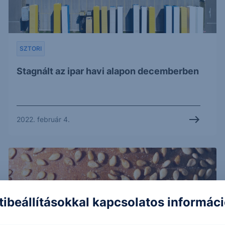
SZTORI
Stagnált az ipar havi alapon decemberben
2022. február 4.
tibeállításokkal kapcsolatos informác