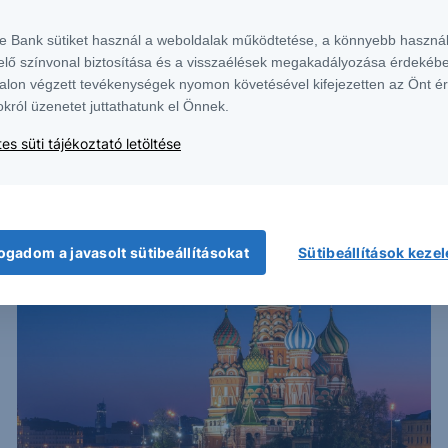
te Bank sütiket használ a weboldalak működtetése, a könnyebb használ
elő színvonal biztosítása és a visszaélések megakadályozása érdekébe
SZTORI
alon végzett tevékenységek nyomon követésével kifejezetten az Önt é
okról üzenetet juttathatunk el Önnek.
Szépen zárta az évet a kiskereskedelem
es süti tájékoztató letöltése
2022. február 3.
ogadom a javasolt sütibeállításokat
Sütibeállítások keze