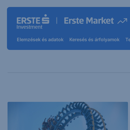
Elemzések és adatok
Keresés és árfolyamok
T