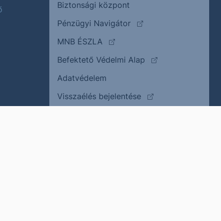
Biztonsági központ
ő
(külső oldalra ugrik)
Pénzügyi Navigátor
(külső oldalra ugrik)
MNB ÉSZLA
(külső oldalra ugrik
Befektető Védelmi Alap
Adatvédelem
(külső oldalra ugrik)
Visszaélés bejelentése