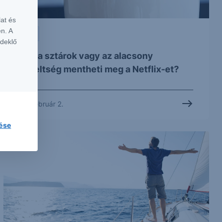
at és
n. A
SZTORI
rdeklő
Vajon a sztárok vagy az alacsony
értékeltség mentheti meg a Netflix-et?
2022. február 2.
lése