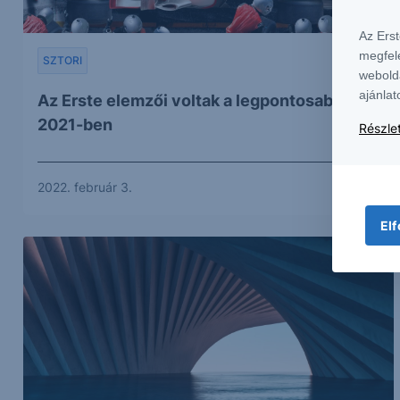
Az Ers
megfel
SZTORI
webold
ajánlat
Az Erste elemzői voltak a legpontosabbak
2021-ben
Részlet
2022. február 3.
Elf