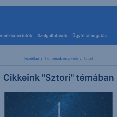
ermékismertetők
Szolgáltatások
Ügyféltámogatás
Kezdőlap
Elemzések és cikkek
Sztori
Cikkeink "Sztori" témában