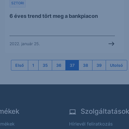
SZTORI
6 éves trend tört meg a bankpiacon
2022. január 25.
Első
1
35
36
37
38
39
Utolsó
mékek
Szolgáltatáso
ermékek
Hírlevél feliratkozás