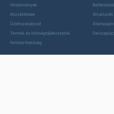
Hirdetmények
Befektetés
Közzétételek
Strukturált
Üzletszabályzat
Állampapír
Termék és költségtájékoztatók
Devizapiac
Fenntarthatóság