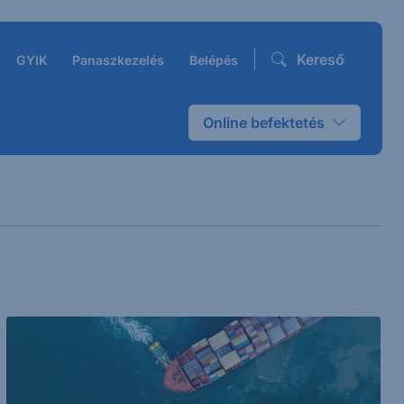
Kereső
GYIK
Panaszkezelés
Belépés
Online befektetés