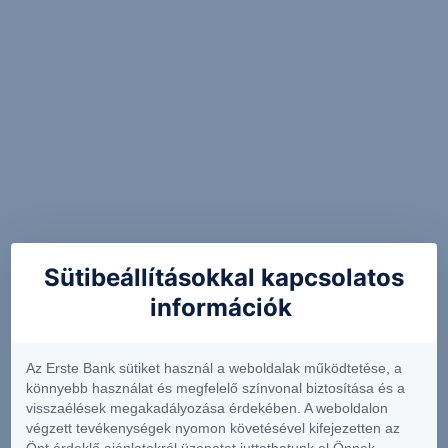
Sütibeállításokkal kapcsolatos
információk
Az Erste Bank sütiket használ a weboldalak működtetése, a
könnyebb használat és megfelelő színvonal biztosítása és a
visszaélések megakadályozása érdekében. A weboldalon
végzett tevékenységek nyomon követésével kifejezetten az
Önt érdeklő ajánlatokról üzenetet juttathatunk el Önnek.