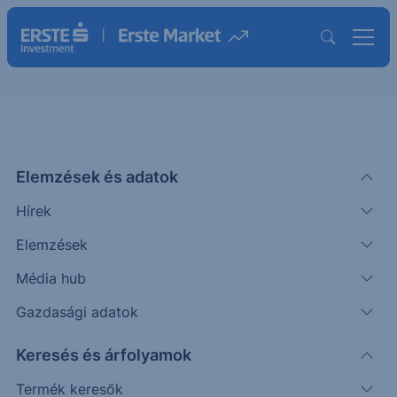
Külföldi piacok
Elemzések és adatok
Árfolyamok
Hírek
Budapesti Értéktőzsde
BÉT Certifikátok/Warrantok
Elemzések
Média hub
DAX40
XETRA EU
XETRA US
ATX20
N
Gazdasági adatok
Keresés és árfolyamok
DAX
Termék keresők