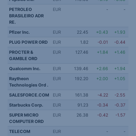
PETROLEO
EUR
-
-
BRASILEIRO ADR
RE.
Pfizer Inc.
EUR
22.45
+0.43
+1.93
PLUG POWER ORD
EUR
1.82
-0.01
-0.44
PROCTER &
EUR
127.46
+1.84
+1.46
GAMBLE ORD
Qualcomm Inc.
EUR
139.46
+2.66
+1.94
Raytheon
EUR
192.20
+2.00
+1.05
Technologies Ord .
SALESFORCE.COM
EUR
161.38
-4.22
-2.55
Starbucks Corp.
EUR
91.23
-0.34
-0.37
SUPER MICRO
EUR
26.38
-0.42
-1.57
COMPUTER ORD
TELECOM
EUR
-
-