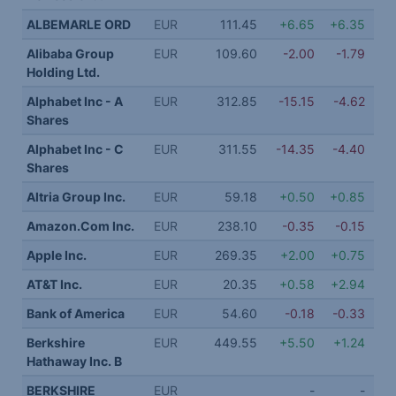
ALBEMARLE ORD
EUR
111.45
+6.65
+6.35
Alibaba Group
EUR
109.60
-2.00
-1.79
Holding Ltd.
Alphabet Inc - A
EUR
312.85
-15.15
-4.62
Shares
Alphabet Inc - C
EUR
311.55
-14.35
-4.40
Shares
Altria Group Inc.
EUR
59.18
+0.50
+0.85
Amazon.Com Inc.
EUR
238.10
-0.35
-0.15
Apple Inc.
EUR
269.35
+2.00
+0.75
AT&T Inc.
EUR
20.35
+0.58
+2.94
Bank of America
EUR
54.60
-0.18
-0.33
Berkshire
EUR
449.55
+5.50
+1.24
4
Hathaway Inc. B
BERKSHIRE
EUR
-
-