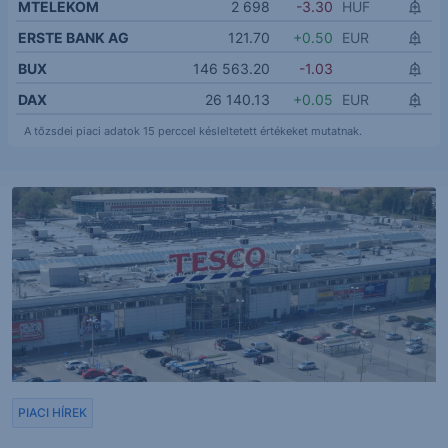
MTELEKOM
2 698
-3.30
HUF
ERSTE BANK AG
121.70
+0.50
EUR
BUX
146 563.20
-1.03
DAX
26 140.13
+0.05
EUR
A tőzsdei piaci adatok 15 perccel késleltetett értékeket mutatnak.
PIACI HÍREK