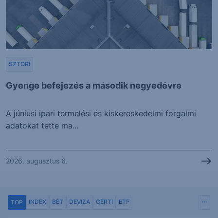
SZTORI
Gyenge befejezés a második negyedévre
A júniusi ipari termelési és kiskereskedelmi forgalmi
adatokat tette ma...
2026. augusztus 6.
INDEX
BÉT
DEVIZA
CERTI
ETF
TOP