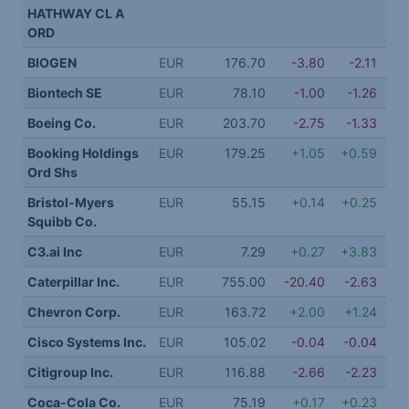
HATHWAY CL A
ORD
BIOGEN
EUR
176.70
-3.80
-2.11
Biontech SE
EUR
78.10
-1.00
-1.26
Boeing Co.
EUR
203.70
-2.75
-1.33
Booking Holdings
EUR
179.25
+1.05
+0.59
Ord Shs
Bristol-Myers
EUR
55.15
+0.14
+0.25
Squibb Co.
C3.ai Inc
EUR
7.29
+0.27
+3.83
Caterpillar Inc.
EUR
755.00
-20.40
-2.63
Chevron Corp.
EUR
163.72
+2.00
+1.24
Cisco Systems Inc.
EUR
105.02
-0.04
-0.04
Citigroup Inc.
EUR
116.88
-2.66
-2.23
Coca-Cola Co.
EUR
75.19
+0.17
+0.23