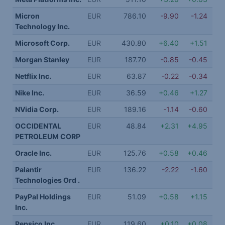
Micron
EUR
786.10
-9.90
-1.24
Technology Inc.
Microsoft Corp.
EUR
430.80
+6.40
+1.51
Morgan Stanley
EUR
187.70
-0.85
-0.45
Netflix Inc.
EUR
63.87
-0.22
-0.34
Nike Inc.
EUR
36.59
+0.46
+1.27
NVidia Corp.
EUR
189.16
-1.14
-0.60
OCCIDENTAL
EUR
48.84
+2.31
+4.95
PETROLEUM CORP
Oracle Inc.
EUR
125.76
+0.58
+0.46
Palantir
EUR
136.22
-2.22
-1.60
Technologies Ord .
PayPal Holdings
EUR
51.09
+0.58
+1.15
Inc.
Pepsico Inc.
EUR
119.60
+0.10
+0.08