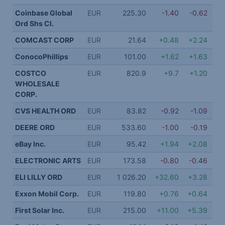
Coinbase Global
EUR
225.30
-1.40
-0.62
Ord Shs Cl.
COMCAST CORP
EUR
21.64
+0.48
+2.24
ConocoPhillips
EUR
101.00
+1.62
+1.63
COSTCO
EUR
820.9
+9.7
+1.20
WHOLESALE
CORP.
CVS HEALTH ORD
EUR
83.82
-0.92
-1.09
DEERE ORD
EUR
533.60
-1.00
-0.19
eBay Inc.
EUR
95.42
+1.94
+2.08
ELECTRONIC ARTS
EUR
173.58
-0.80
-0.46
ELI LILLY ORD
EUR
1 026.20
+32.60
+3.28
1 
Exxon Mobil Corp.
EUR
119.80
+0.76
+0.64
First Solar Inc.
EUR
215.00
+11.00
+5.39