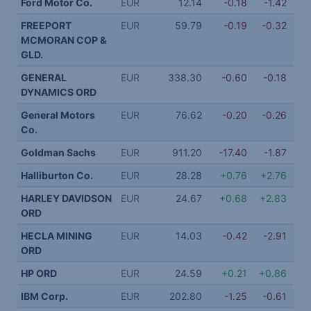
Ford Motor Co.
EUR
12.14
-0.18
-1.42
FREEPORT
EUR
59.79
-0.19
-0.32
MCMORAN COP &
GLD.
GENERAL
EUR
338.30
-0.60
-0.18
DYNAMICS ORD
General Motors
EUR
76.62
-0.20
-0.26
Co.
Goldman Sachs
EUR
911.20
-17.40
-1.87
Halliburton Co.
EUR
28.28
+0.76
+2.76
HARLEY DAVIDSON
EUR
24.67
+0.68
+2.83
ORD
HECLA MINING
EUR
14.03
-0.42
-2.91
ORD
HP ORD
EUR
24.59
+0.21
+0.86
IBM Corp.
EUR
202.80
-1.25
-0.61