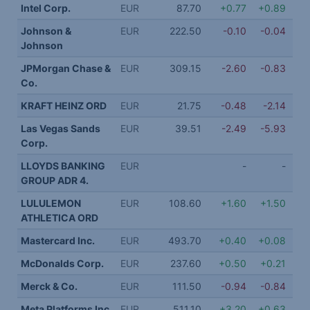
Intel Corp.
EUR
87.70
+0.77
+0.89
Johnson &
EUR
222.50
-0.10
-0.04
Johnson
JPMorgan Chase &
EUR
309.15
-2.60
-0.83
Co.
KRAFT HEINZ ORD
EUR
21.75
-0.48
-2.14
Las Vegas Sands
EUR
39.51
-2.49
-5.93
Corp.
LLOYDS BANKING
EUR
-
-
GROUP ADR 4.
LULULEMON
EUR
108.60
+1.60
+1.50
ATHLETICA ORD
Mastercard Inc.
EUR
493.70
+0.40
+0.08
McDonalds Corp.
EUR
237.60
+0.50
+0.21
Merck & Co.
EUR
111.50
-0.94
-0.84
Meta Platforms Inc.
EUR
511.10
+3.20
+0.63
5