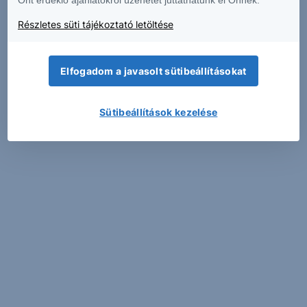
Részletes süti tájékoztató letöltése
Elfogadom a javasolt sütibeállításokat
Sütibeállítások kezelése