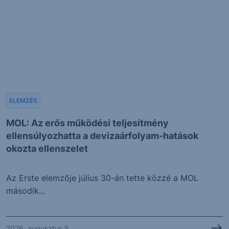
ELEMZÉS
MOL: Az erős működési teljesítmény
ellensúlyozhatta a devizaárfolyam-hatások
okozta ellenszelet
Az Erste elemzője július 30-án tette közzé a MOL
második...
2026. augusztus 5.