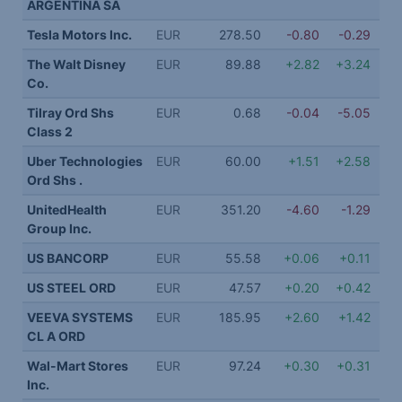
ARGENTINA SA
Tesla Motors Inc.
EUR
278.50
-0.80
-0.29
The Walt Disney
EUR
89.88
+2.82
+3.24
Co.
Tilray Ord Shs
EUR
0.68
-0.04
-5.05
Class 2
Uber Technologies
EUR
60.00
+1.51
+2.58
Ord Shs .
UnitedHealth
EUR
351.20
-4.60
-1.29
Group Inc.
US BANCORP
EUR
55.58
+0.06
+0.11
US STEEL ORD
EUR
47.57
+0.20
+0.42
VEEVA SYSTEMS
EUR
185.95
+2.60
+1.42
CL A ORD
Wal-Mart Stores
EUR
97.24
+0.30
+0.31
Inc.