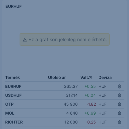
EURHUF
Ez a grafikon jelenleg nem elérhető.
Termék
Utolsó ár
Vált.%
Deviza
EURHUF
365.37
+0.55
HUF
USDHUF
317.14
+0.04
HUF
OTP
45 900
-1.82
HUF
MOL
4 640
+0.69
HUF
RICHTER
12 080
-0.25
HUF