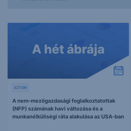
SZTORI
A nem-mezőgazdasági foglalkoztatottak
(NFP) számának havi változása és a
munkanélküliségi ráta alakulása az USA-ban