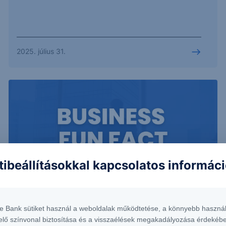
2025. július 31.
tibeállításokkal kapcsolatos informác
SZTORI
te Bank sütiket használ a weboldalak működtetése, a könnyebb használ
Privátbanki növekedés 2006-2021
elő színvonal biztosítása és a visszaélések megakadályozása érdekébe