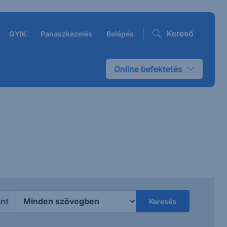
Kereső
GYIK
Panaszkezelés
Belépés
Online befektetés
int
Keresés