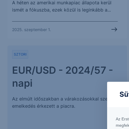
A héten az amerikai munkapiac állapota kerül
ismét a fókuszba, ezek közül is leginkább a...
2025. szeptember 1.
SZTORI
EUR/USD - 2024/57 -
napi
Sü
Az elmúlt időszakban a várakozásokkal szemben
emelkedés érkezett a piacra.
Az Ers
megfel