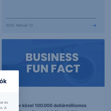
2025. február 12.
iók
SZTORI
at és
Évente közel 100.000 dollármilliomos
n. A