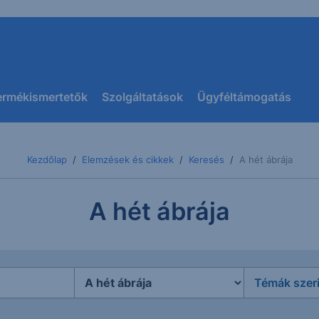
ermékismertetők
Szolgáltatások
Ügyféltámogatás
Kezdőlap
Elemzések és cikkek
Keresés
A hét ábrája
A hét ábrája
Témák szer