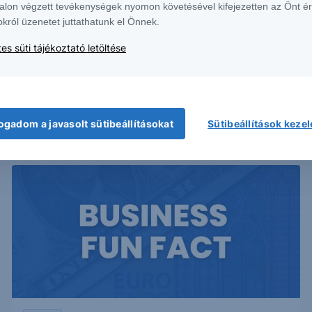
alon végzett tevékenységek nyomon követésével kifejezetten az Önt é
okról üzenetet juttathatunk el Önnek.
es süti tájékoztató letöltése
ogadom a javasolt sütibeállításokat
Sütibeállítások keze
2022. október 11.