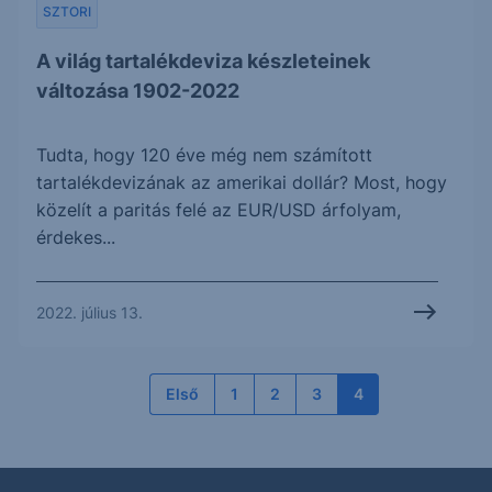
SZTORI
A világ tartalékdeviza készleteinek
változása 1902-2022
Tudta, hogy 120 éve még nem számított
tartalékdevizának az amerikai dollár? Most, hogy
közelít a paritás felé az EUR/USD árfolyam,
érdekes...
2022. július 13.
Első
1
2
3
4