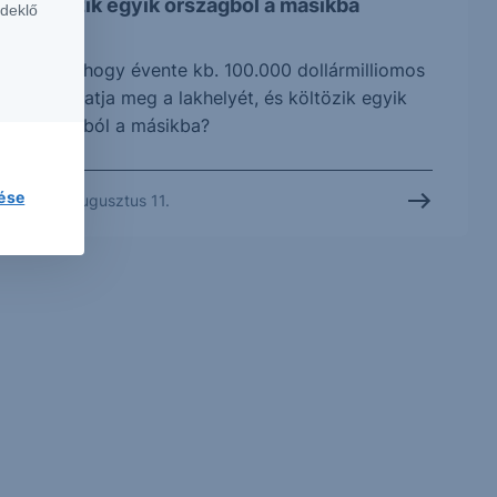
költözik egyik országból a másikba
rdeklő
Tudta, hogy évente kb. 100.000 dollármilliomos
változtatja meg a lakhelyét, és költözik egyik
országból a másikba?
lése
2022. augusztus 11.