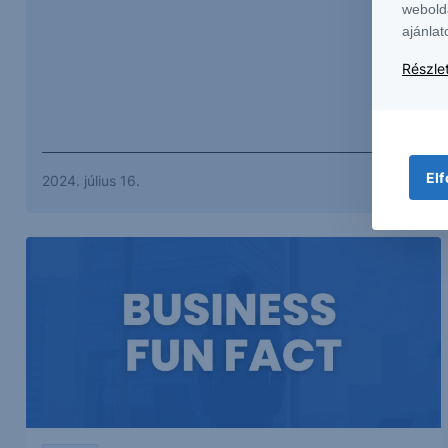
webold
ajánlat
Részlet
Elf
2024. július 16.