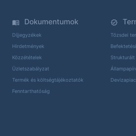
Dokumentumok
Ter
Díjjegyzékek
Tőzsdei t
Hirdetmények
Befektetés
Közzétételek
Strukturált
Üzletszabályzat
Állampapír
Termék és költségtájékoztatók
Devizapiac
Fenntarthatóság