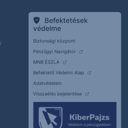
k
Befektetések
védelme
Biztonsági központ
ő
(külső oldalra ugrik)
Pénzügyi Navigátor
(külső oldalra ugrik)
MNB ÉSZLA
(külső oldalra ugrik
Befektető Védelmi Alap
Adatvédelem
(külső oldalra ugrik)
Visszaélés bejelentése