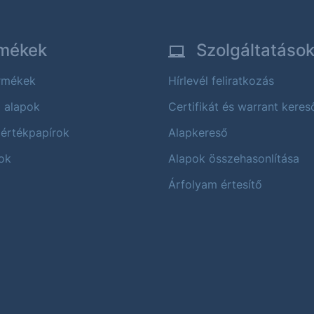
mékek
Szolgáltatáso
ermékek
Hírlevél feliratkozás
i alapok
Certifikát és warrant keres
 értékpapírok
Alapkereső
ok
Alapok összehasonlítása
Árfolyam értesítő