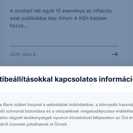
A mostani hét egyik fő eseménye az inflációs
adat publikálása lesz itthon. A KSH kedden
hozza...
2026. július 6.
tibeállításokkal kapcsolatos informác
te Bank sütiket használ a weboldalak működtetése, a könnyebb használ
elő színvonal biztosítása és a visszaélések megakadályozása érdekébe
alon végzett tevékenységek nyomon követésével kifejezetten az Önt é
okról üzenetet juttathatunk el Önnek.