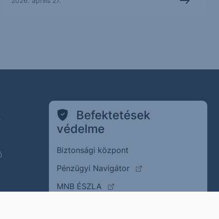
2026. április 27.
k
Befektetések
védelme
Biztonsági központ
ő
(külső oldalra ugrik)
Pénzügyi Navigátor
(külső oldalra ugrik)
MNB ÉSZLA
(külső oldalra ugrik
Befektető Védelmi Alap