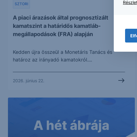
Részlet
SZTORI
A piaci árazások által prognosztizált
kamatszint a határidős kamatláb-
megállapodások (FRA) alapján
Elf
Kedden újra összeül a Monetáris Tanács és
határoz az irányadó kamatokról....
2026. június 22.