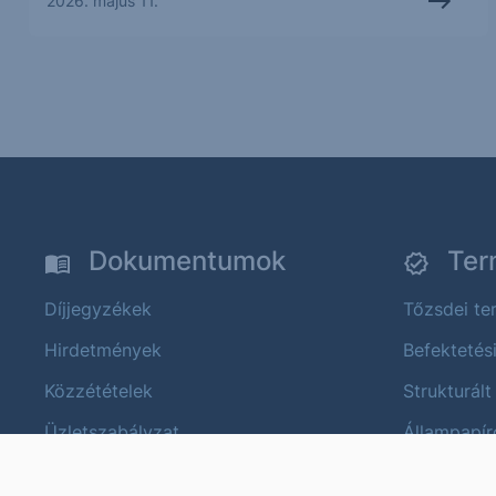
2026. május 11.
Dokumentumok
Ter
Díjjegyzékek
Tőzsdei t
Hirdetmények
Befektetés
Közzétételek
Strukturált
Üzletszabályzat
Állampapír
Termék és költségtájékoztatók
Devizapiac