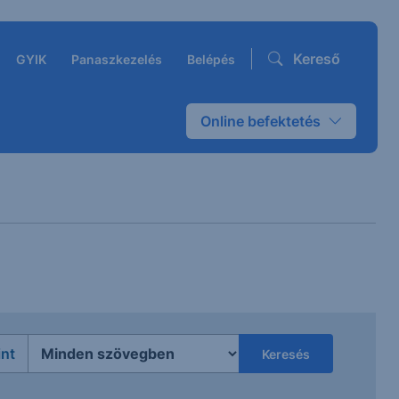
Kereső
GYIK
Panaszkezelés
Belépés
Online befektetés
int
Keresés