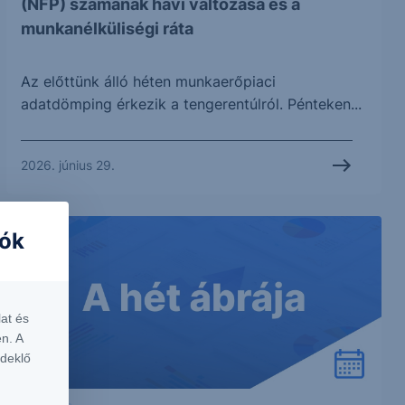
(NFP) számának havi változása és a
munkanélküliségi ráta
Az előttünk álló héten munkaerőpiaci
adatdömping érkezik a tengerentúlról. Pénteken...
2026. június 29.
iók
at és
n. A
rdeklő