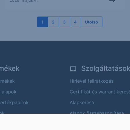
2026. május 4.
1
2
3
4
Utolsó
mékek
Szolgáltatáso
ermékek
Hírlevél feliratkozás
i alapok
Certifikát és warrant keres
 értékpapírok
Alapkereső
ok
Alapok összehasonlítása
Árfolyam értesítő