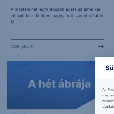
A mostani hét legfontosabb adata az amerikai
infláció lesz. Kedden magyar idő szerint délután
fél...
2026. július 13.
Sü
Az Ers
megfel
webold
ajánlat