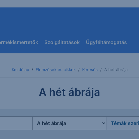
ermékismertetők
Szolgáltatások
Ügyféltámogatás
Kezdőlap
Elemzések és cikkek
Keresés
A hét ábrája
A hét ábrája
Témák szer