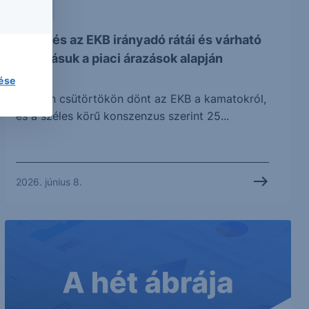
SZTORI
A Fed és az EKB irányadó rátái és várható
alakulásuk a piaci árazások alapján
lése
A héten csütörtökön dönt az EKB a kamatokról,
és a széles körű konszenzus szerint 25...
2026. június 8.