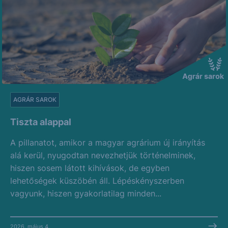
AGRÁR SAROK
Tiszta alappal
A pillanatot, amikor a magyar agrárium új irányítás
alá kerül, nyugodtan nevezhetjük történelminek,
hiszen sosem látott kihívások, de egyben
lehetőségek küszöbén áll. Lépéskényszerben
vagyunk, hiszen gyakorlatilag minden...
2026. május 4.