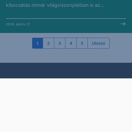
kibocsátás immár világviszonylatban is az...
2026. április 27.
1
2
3
4
5
Utolsó
Dokumentumok
Díjjegyzékek
Hirdetmények
Közzétételek
Üzletszabályzat