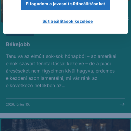
Elfogadom a javasolt sütibeállításokat
Sütibeállítások kezelése
AGRÁR SAROK
Békejobb
Tanulva az elmúlt sok-sok hónapból – az amerikai
elnök szavait fenntartással kezelve – de a piaci
áreséseket nem figyelmen kívül hagyva, érdemes
elkezdeni azon lamentálni, mi vár ránk az
elkövetkező hetekben az...
2026. június 15.