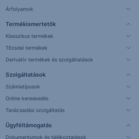
Árfolyamok
Keresés
Termékismertetők
Klasszikus termékek
127 találat cikkeink között
Tőzsdei termékek
Derivatív termékek és szolgáltatások
Szolgáltatások
Számlatípusok
Online kereskedés
Tanácsadási szolgáltatás
Ügyféltámogatás
AGRÁR SAROK
Dokumentumok és tájékoztatások