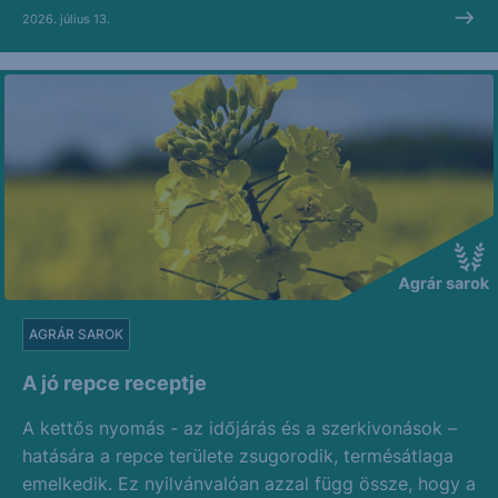
2026. július 13.
AGRÁR SAROK
A jó repce receptje
A kettős nyomás - az időjárás és a szerkivonások –
hatására a repce területe zsugorodik, termésátlaga
emelkedik. Ez nyilvánvalóan azzal függ össze, hogy a