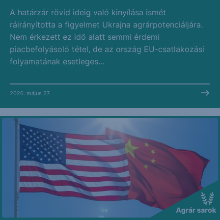
A határzár rövid ideig való kinyílása ismét
ráirányította a figyelmet Ukrajna agrárpotenciáljára.
Nem érkezett ez idő alatt semmi érdemi
piacbefolyásoló tétel, de az ország EU-csatlakozási
folyamatának esetleges...
2026. május 27.