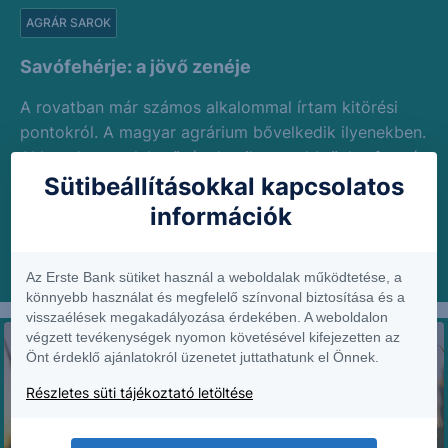
AGRÁR SAROK
Savófehérje: a jövő zenéje
A rovatban már számos alkalommal írtam kitörési
pontokról. A magyar agrárium bővelkedik ilyenekben.
Ahhoz, hogy e lehetőségek mihamarabb üzlet-formát
Sütibeállításokkal kapcsolatos
öltsenek, jöjjön bátorításként egy konkrét szegmens
bemutatása. Ki fog...
információk
2026. június 22.
Az Erste Bank sütiket használ a weboldalak működtetése, a
könnyebb használat és megfelelő színvonal biztosítása és a
visszaélések megakadályozása érdekében. A weboldalon
végzett tevékenységek nyomon követésével kifejezetten az
Önt érdeklő ajánlatokról üzenetet juttathatunk el Önnek.
Részletes süti tájékoztató letöltése