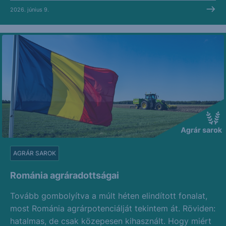
2026. június 9.
AGRÁR SAROK
Románia agráradottságai
Tovább gombolyítva a múlt héten elindított fonalat,
most Románia agrárpotenciálját tekintem át. Röviden:
hatalmas, de csak közepesen kihasznált. Hogy miért