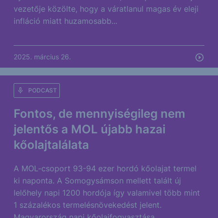
vezetője közölte, hogy a váratlanul magas év eleji
infláció miatt huzamosabb...
2025. március 26.
PODCAST
Fontos, de mennyiségileg nem
jelentős a MOL újabb hazai
kőolajtalálata
A MOL-csoport 93-94 ezer hordó kőolajat termel
ki naponta. A Somogysámson mellett talált új
lelőhely napi 1200 hordója így valamivel több mint
1 százalékos termelésnövekedést jelent.
Magyarország napi kőolajfogyasztása...