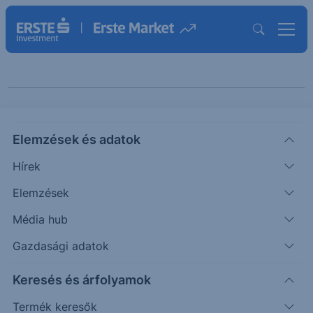
Cikkeink "Podcast"
Elemzések és adatok
témában
Hírek
Elemzések
PODCAST
Média hub
Minden szektorban jelentős
Gazdasági adatok
visszaesés volt Németországban
Keresés és árfolyamok
– a vámháború ellenére nagy a
Termék keresők
fókusz az amerikai