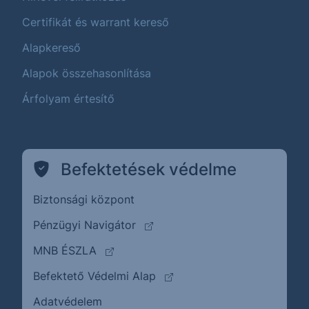
Certifikát és warrant kereső
Alapkereső
Alapok összehasonlítása
Árfolyam értesítő
Befektetések védelme
Biztonsági központ
(külső oldalra ugrik)
Pénzügyi Navigátor
(külső oldalra ugrik)
MNB ÉSZLA
(külső oldalra ugrik)
Befektető Védelmi Alap
Adatvédelem