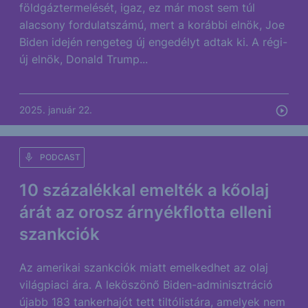
földgáztermelését, igaz, ez már most sem túl
alacsony fordulatszámú, mert a korábbi elnök, Joe
Biden idején rengeteg új engedélyt adtak ki. A régi-
új elnök, Donald Trump...
2025. január 22.
PODCAST
10 százalékkal emelték a kőolaj
árát az orosz árnyékflotta elleni
szankciók
Az amerikai szankciók miatt emelkedhet az olaj
világpiaci ára. A leköszönő Biden-adminisztráció
újabb 183 tankerhajót tett tiltólistára, amelyek nem