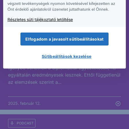
végzett tevékenységek nyomon követésével kifejezetten az
Önt érdeklő ajánlatokról üzenetet juttathatunk el Önnek.
Ezek a cégek lehetnek egy
ukrán-orosz béke nyertesei – 5
Részletes süti tájékoztató letöltése
százalék felett ragadhat a
magyar infláció
Elfogadom a javasolt sütibeállításokat
Az orosz-ukrán háború lezárásában elkezdtek
Sütibeállítások kezelése
erőteljesen hinni a piacok, pedig akár hónapokat is
igénybe vehetnek a diplomáciai egyeztetések, ha
egyáltalán eredményesek lesznek. Ettől függetlenül
az elemzések szerint a...
2025. február 12.
PODCAST