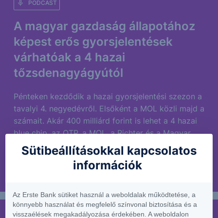
PODCAST
A magyar gazdaság állapotához
képest erős gyorsjelentések
várhatóak a 4 hazai
tőzsdenagyágyútól
Pénteken kezdődik a hazai gyorsjelentési szezon a
tavalyi 4. negyedévről. Elsőként a MOL közli majd a
számait. Akár 400 milliárd forint is lehet a 4 hazai
blue chip, az OTP, a MOL, a Richter és a Magyar
Telekom profitja,...
Sütibeállításokkal kapcsolatos
információk
2025. február 19.
Az Erste Bank sütiket használ a weboldalak működtetése, a
könnyebb használat és megfelelő színvonal biztosítása és a
visszaélések megakadályozása érdekében. A weboldalon
PODCAST