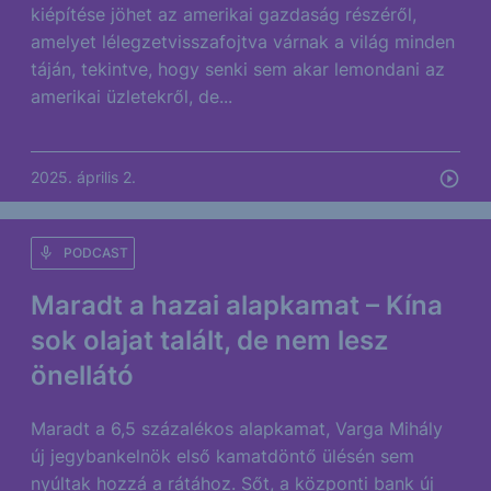
kiépítése jöhet az amerikai gazdaság részéről,
amelyet lélegzetvisszafojtva várnak a világ minden
táján, tekintve, hogy senki sem akar lemondani az
amerikai üzletekről, de...
2025. április 2.
PODCAST
Maradt a hazai alapkamat – Kína
sok olajat talált, de nem lesz
önellátó
Maradt a 6,5 százalékos alapkamat, Varga Mihály
új jegybankelnök első kamatdöntő ülésén sem
nyúltak hozzá a rátához. Sőt, a központi bank új