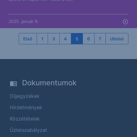
2025. január 9.
Első
1
3
4
5
6
7
Utolsó
Dokumentumok
Díjjegyzékek
Hirdetmények
Közzétételek
Üzletszabályzat