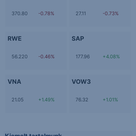
370.80
-0.78%
27.11
-0.73%
RWE
SAP
56.220
-0.46%
177.96
+4.08%
VNA
VOW3
21.05
+1.49%
76.32
+1.01%
Kiemelt tartalmunk