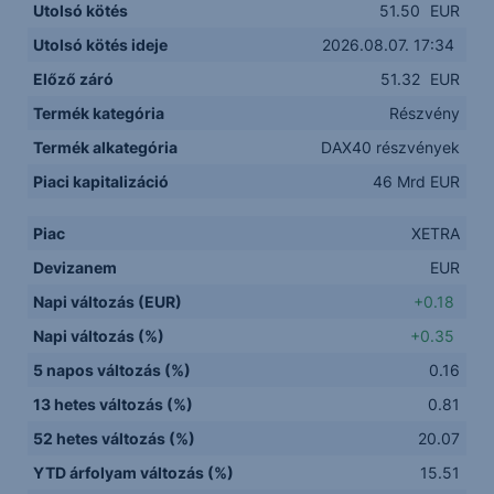
Utolsó kötés
51.50
EUR
Utolsó kötés ideje
2026.08.07. 17:34
Előző záró
51.32
EUR
Termék kategória
Részvény
Termék alkategória
DAX40 részvények
Piaci kapitalizáció
46 Mrd EUR
Piac
XETRA
Devizanem
EUR
Napi változás (EUR)
+0.18
Napi változás (%)
+0.35
5 napos változás (%)
0.16
13 hetes változás (%)
0.81
52 hetes változás (%)
20.07
YTD árfolyam változás (%)
15.51