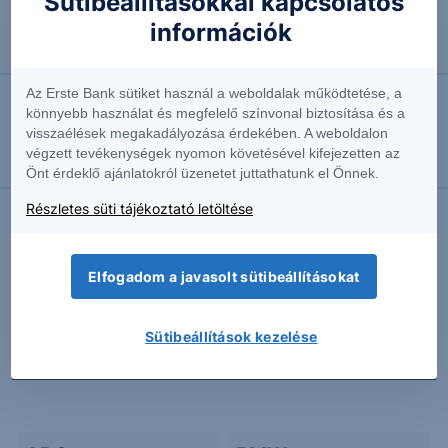
Sütibeállításokkal kapcsolatos
információk
2026.05.04. 10:26
A vártnál jobb eredmény a BASF-től
Az Erste Bank sütiket használ a weboldalak működtetése, a
könnyebb használat és megfelelő színvonal biztosítása és a
2026.04.30. 09:43
visszaélések megakadályozása érdekében. A weboldalon
Bizonytalan környezetben vártnál ellenálóbb volt a
végzett tevékenységek nyomon követésével kifejezetten az
BASF
Önt érdeklő ajánlatokról üzenetet juttathatunk el Önnek.
Részletes süti tájékoztató letöltése
További Erste elemzések
Elfogadom a javasolt sütibeállításokat
Sütibeállítások kezelése
Kapcsolódó termékek