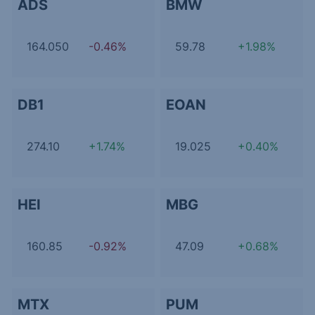
ADS
BMW
164.050
-0.46%
59.78
+1.98%
DB1
EOAN
274.10
+1.74%
19.025
+0.40%
HEI
MBG
160.85
-0.92%
47.09
+0.68%
MTX
PUM