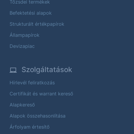
Tőzsdei termékek
Befektetési alapok
Strukturált értékpapírok
Állampapírok
Devizapiac
Szolgáltatások
Hírlevél feliratkozás
Certifikát és warrant kereső
Alapkereső
Alapok összehasonlítása
Árfolyam értesítő