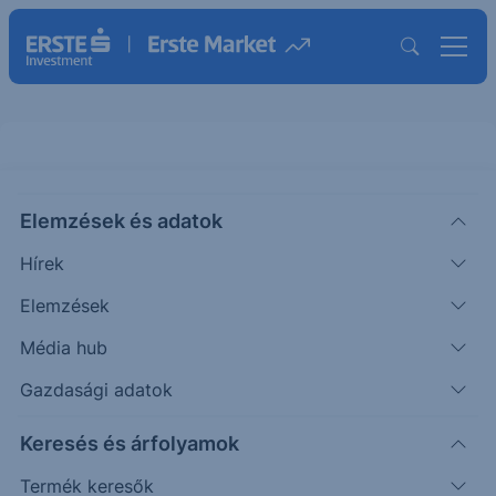
Elemzések és adatok
BAS
(XETRA)
BASF N ORD
Hírek
ISIN: DE000BASF111
Elemzések
51.50
EUR
+0.18
+0.35%
Média hub
Időpont: 26.08.07. 17:34
Előző záró:
51.32
(26.08.07.)
Gazdasági adatok
Árfolyamértesítő rögzítése
Keresés és árfolyamok
Termék keresők
További információk kérése