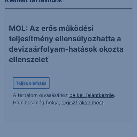
MOL: Az erős működési
teljesítmény ellensúlyozhatta a
devizaárfolyam-hatások okozta
ellenszelet
Teljes elemzés
A tartalom olvasásához
be kell jelentkeznie
.
Ha nincs még fiókja,
regisztráljon most
.