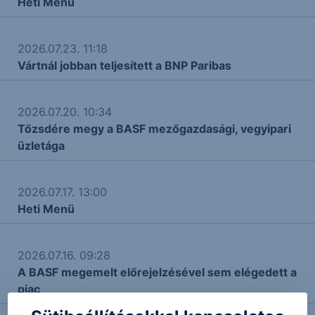
Heti Menü
2026.07.23. 11:18
Vártnál jobban teljesített a BNP Paribas
2026.07.20. 10:34
Tőzsdére megy a BASF mezőgazdasági, vegyipari
üzletága
2026.07.17. 13:00
Heti Menü
2026.07.16. 09:28
A BASF megemelt előrejelzésével sem elégedett a
piac