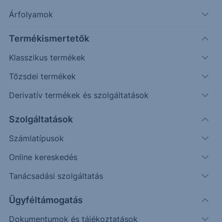
Árfolyamok
Erste Market Pro belépés
Termékismertetők
Klasszikus termékek
Tőzsdei termékek
Derivatív termékek és szolgáltatások
52.0000
Szolgáltatások
51.8000
Számlatípusok
Online kereskedés
51.6000
Tanácsadási szolgáltatás
51.4000
Ügyféltámogatás
Dokumentumok és tájékoztatások