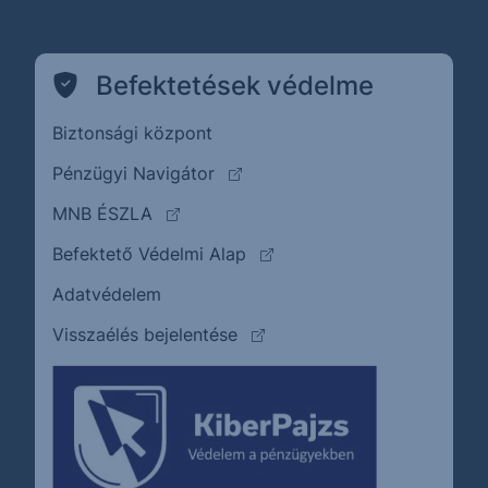
Befektetések védelme
Biztonsági központ
(külső oldalra ugrik)
Pénzügyi Navigátor
(külső oldalra ugrik)
MNB ÉSZLA
(külső oldalra ugrik)
Befektető Védelmi Alap
Adatvédelem
(külső oldalra ugrik)
Visszaélés bejelentése