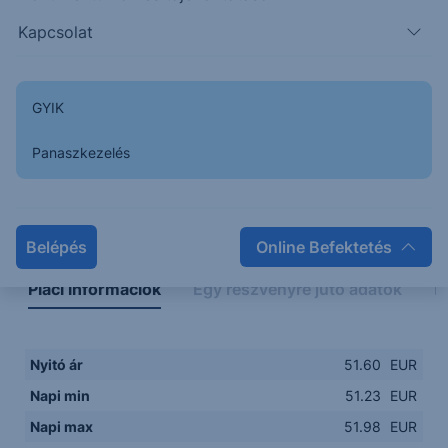
51.2000
08:00
10:00
12:00
14:00
Kapcsolat
08:00
12:00
GYIK
Panaszkezelés
Napon belüli
Historikus
Legfontosabb adatok
Belépés
Online Befektetés
Piaci információk
Egy részvényre jutó adatok
E
Nyitó ár
51.60
EUR
Napi min
51.23
EUR
Napi max
51.98
EUR