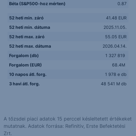
Béta (S&P500-hoz mérten)
0.87
52 heti min. záró
41.48 EUR
52 heti min. dátuma
2025.11.05.
52 heti max. záró
55.05 EUR
52 heti max. dátuma
2026.04.14.
Forgalom (db)
1 327 819
Forgalom (EUR)
68.4M
10 napos átl. forg.
1 978 e db
3 havi átl. forg.
48 541 M db
A tőzsdei piaci adatok 15 perccel késleltetett értékeket
mutatnak. Adatok forrása: Refinitiv, Erste Befektetési
Zrt.