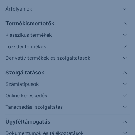
Árfolyamok
Erste Market Pro belépés
Termékismertetők
Klasszikus termékek
Tőzsdei termékek
Derivatív termékek és szolgáltatások
215.00
Szolgáltatások
212.50
Számlatípusok
Online kereskedés
210.00
Tanácsadási szolgáltatás
207.50
Ügyféltámogatás
Dokumentumok és tájékoztatások