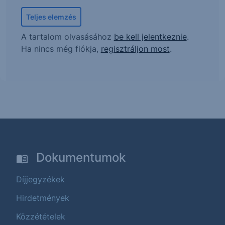
Teljes elemzés
A tartalom olvasásához
be kell jelentkeznie
.
Ha nincs még fiókja,
regisztráljon most
.
Dokumentumok
Díjjegyzékek
Hirdetmények
Közzétételek