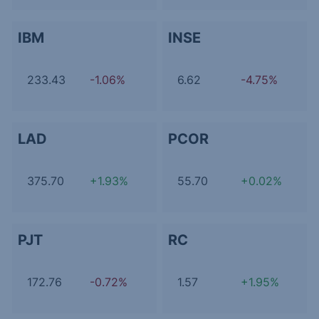
IBM
INSE
233.43
-1.06%
6.62
-4.75%
LAD
PCOR
375.70
+1.93%
55.70
+0.02%
PJT
RC
172.76
-0.72%
1.57
+1.95%