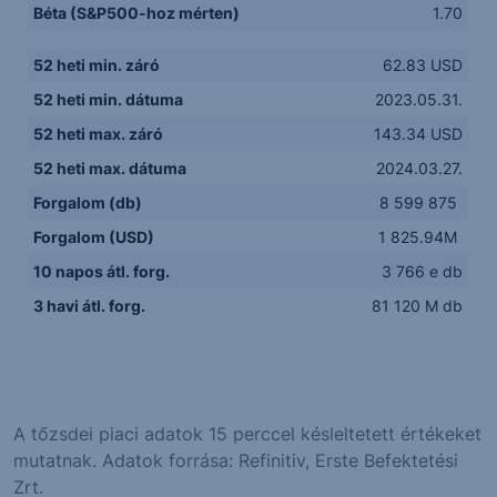
Béta (S&P500-hoz mérten)
1.70
52 heti min. záró
62.83 USD
52 heti min. dátuma
2023.05.31.
52 heti max. záró
143.34 USD
52 heti max. dátuma
2024.03.27.
Forgalom (db)
8 599 875
Forgalom (USD)
1 825.94M
10 napos átl. forg.
3 766 e db
3 havi átl. forg.
81 120 M db
A tőzsdei piaci adatok 15 perccel késleltetett értékeket
mutatnak. Adatok forrása: Refinitiv, Erste Befektetési
Zrt.