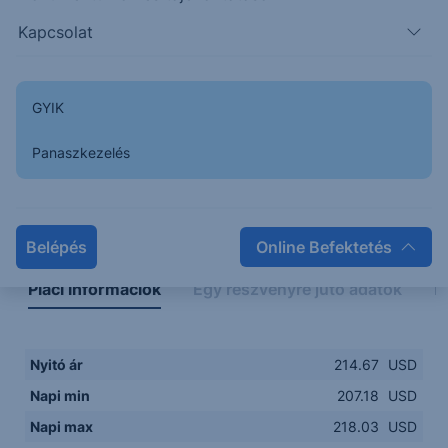
205.00
14:00
16:00
18:00
20:00
Kapcsolat
15:00
18:00
GYIK
Panaszkezelés
Napon belüli
Historikus
Legfontosabb adatok
Belépés
Online Befektetés
Piaci információk
Egy részvényre jutó adatok
E
Nyitó ár
214.67
USD
Napi min
207.18
USD
Napi max
218.03
USD