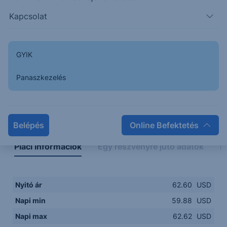
60.00
14:00
16:00
18:00
20:00
Kapcsolat
15:00
18:00
GYIK
Panaszkezelés
Napon belüli
Historikus
Legfontosabb adatok
Belépés
Online Befektetés
Piaci információk
Egy részvényre jutó adatok
E
Nyitó ár
62.60
USD
Napi min
59.88
USD
Napi max
62.62
USD