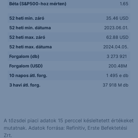
Béta (S&P500-hoz mérten)
1.65
52 heti min. záró
35.46 USD
52 heti min. dátuma
2023.06.01.
52 heti max. záró
62.88 USD
52 heti max. dátuma
2024.04.05.
Forgalom (db)
3 273 921
Forgalom (USD)
200.48M
10 napos átl. forg.
1 495 e db
3 havi átl. forg.
37 918 M db
A tőzsdei piaci adatok 15 perccel késleltetett értékeket
mutatnak. Adatok forrása: Refinitiv, Erste Befektetési
Zrt.