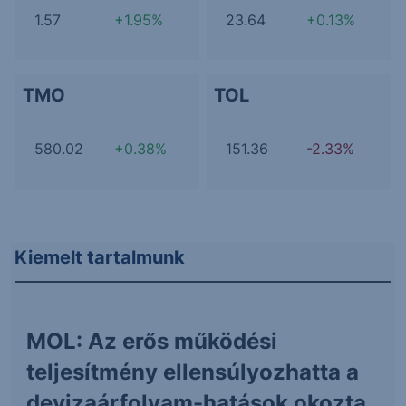
1.57
+1.95%
23.64
+0.13%
TMO
TOL
580.02
+0.38%
151.36
-2.33%
Kiemelt tartalmunk
MOL: Az erős működési
teljesítmény ellensúlyozhatta a
devizaárfolyam-hatások okozta