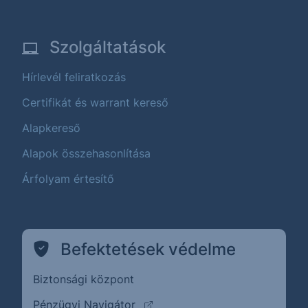
Szolgáltatások
Hírlevél feliratkozás
Certifikát és warrant kereső
Alapkereső
Alapok összehasonlítása
Árfolyam értesítő
Befektetések védelme
Biztonsági központ
(külső oldalra ugrik)
Pénzügyi Navigátor