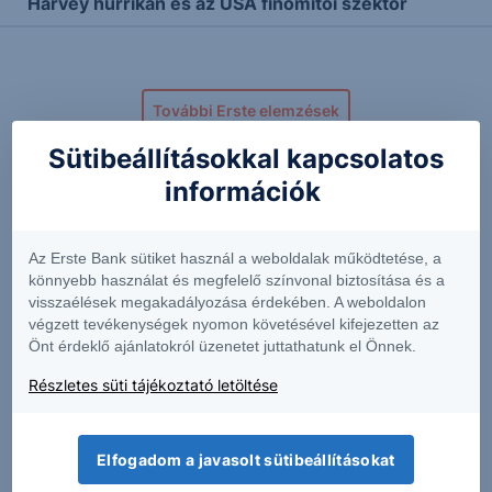
Harvey hurrikán és az USA finomítói szektor
További Erste elemzések
Sütibeállításokkal kapcsolatos
információk
Kapcsolódó termékek
Az Erste Bank sütiket használ a weboldalak működtetése, a
könnyebb használat és megfelelő színvonal biztosítása és a
visszaélések megakadályozása érdekében. A weboldalon
ABT
ALLY
végzett tevékenységek nyomon követésével kifejezetten az
Önt érdeklő ajánlatokról üzenetet juttathatunk el Önnek.
107.96
+2.12%
44.06
-1.52%
Részletes süti tájékoztató letöltése
Elfogadom a javasolt sütibeállításokat
CUBE
HXL