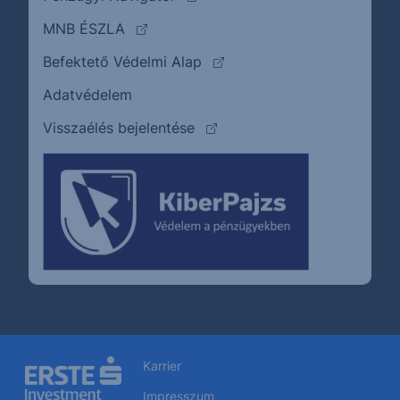
(külső oldalra ugrik)
MNB ÉSZLA
(külső oldalra ugrik)
Befektető Védelmi Alap
Adatvédelem
(külső oldalra ugrik)
Visszaélés bejelentése
Karrier
Impresszum