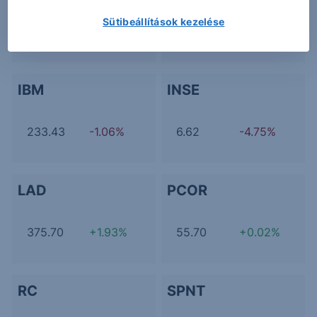
Sütibeállítások kezelése
41.87
-0.19%
102.97
-1.30%
IBM
INSE
233.43
-1.06%
6.62
-4.75%
LAD
PCOR
375.70
+1.93%
55.70
+0.02%
RC
SPNT