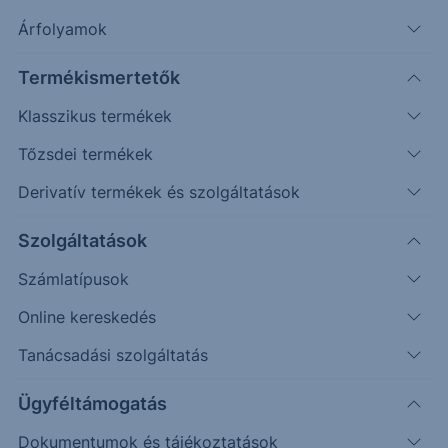
Árfolyamok
Erste Market Pro belépés
Termékismertetők
Klasszikus termékek
Tőzsdei termékek
Derivatív termékek és szolgáltatások
62.00
Szolgáltatások
61.50
Számlatípusok
Online kereskedés
61.00
Tanácsadási szolgáltatás
60.50
Ügyféltámogatás
Dokumentumok és tájékoztatások