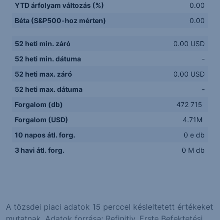
YTD árfolyam változás (%)
0.00
Béta (S&P500-hoz mérten)
0.00
52 heti min. záró
0.00 USD
52 heti min. dátuma
-
52 heti max. záró
0.00 USD
52 heti max. dátuma
-
Forgalom (db)
472 715
Forgalom (USD)
4.71M
10 napos átl. forg.
0 e db
3 havi átl. forg.
0 M db
A tőzsdei piaci adatok 15 perccel késleltetett értékeket
mutatnak. Adatok forrása: Refinitiv, Erste Befektetési