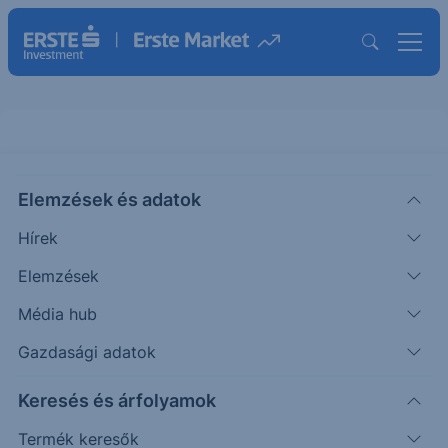
Elemzések és adatok
NMR
(USA)
NOMURA HOLDINGS ADR REPTG
Hírek
ONE ORD
Elemzések
ISIN: US65535H2085
Média hub
9.97
USD
+0.05
+0.45%
Időpont: 26.08.07. 22:00
Gazdasági adatok
Előző záró:
9.92
(26.08.07.)
Keresés és árfolyamok
Árfolyamértesítő rögzítése
Termék keresők