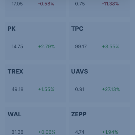
17.05
-0.58%
0.75
-11.38%
PK
TPC
14.75
+2.79%
99.17
+3.55%
TREX
UAVS
49.18
+1.55%
0.91
+27.13%
WAL
ZEPP
81.38
+0.06%
4.74
+1.94%