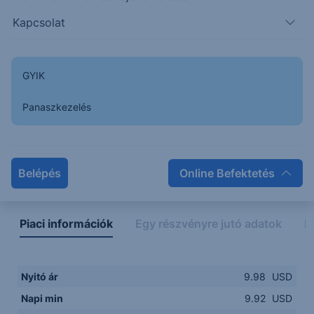
Kapcsolat
9.9000
14:00
16:00
18:00
20:00
GYIK
15:00
18:00
Panaszkezelés
Napon belüli
Historikus
Legfontosabb adatok
Belépés
Online Befektetés
Piaci információk
Egy részvényre jutó adatok
E
Nyitó ár
9.98
USD
Napi min
9.92
USD