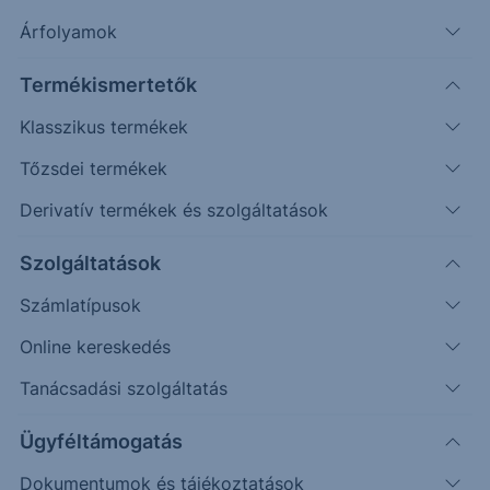
További információk kérése
Árfolyamok
Erste Market Pro belépés
Termékismertetők
Klasszikus termékek
Tőzsdei termékek
Derivatív termékek és szolgáltatások
Szolgáltatások
10.0000
Számlatípusok
9.9750
Online kereskedés
Tanácsadási szolgáltatás
9.9500
Ügyféltámogatás
9.9250
Dokumentumok és tájékoztatások