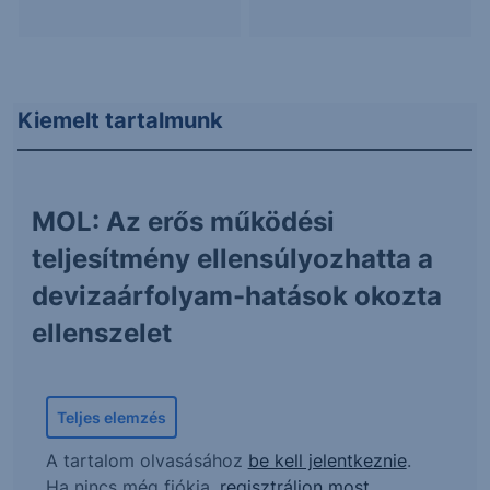
Kiemelt tartalmunk
MOL: Az erős működési
teljesítmény ellensúlyozhatta a
devizaárfolyam-hatások okozta
ellenszelet
Teljes elemzés
A tartalom olvasásához
be kell jelentkeznie
.
Ha nincs még fiókja,
regisztráljon most
.