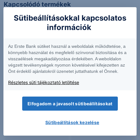
Kapcsolódó termékek
Sütibeállításokkal kapcsolatos
információk
BHR
GL
Az Erste Bank sütiket használ a weboldalak működtetése, a
könnyebb használat és megfelelő színvonal biztosítása és a
2.08
-2.12%
183.76
-1.21%
visszaélések megakadályozása érdekében. A weboldalon
végzett tevékenységek nyomon követésével kifejezetten az
Önt érdeklő ajánlatokról üzenetet juttathatunk el Önnek.
GTE
GTLS
Részletes süti tájékoztató letöltése
8.96
-5.39%
209.92
-
Elfogadom a javasolt sütibeállításokat
Sütibeállítások kezelése
LSBK
NRDY