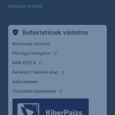
Árfolyam értesítő
Befektetések védelme
Biztonsági központ
(külső oldalra ugrik)
Pénzügyi Navigátor
(külső oldalra ugrik)
MNB ÉSZLA
(külső oldalra ugrik)
Befektető Védelmi Alap
Adatvédelem
(külső oldalra ugrik)
Visszaélés bejelentése