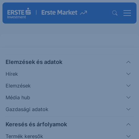
Elemzések és adatok
GCTS
(USA)
GCT Semiconductor Holding Ord
Hírek
Shs
Elemzések
ISIN: US36170N1072
Média hub
2.365
USD
+0.095
+4.19%
Időpont: 26.08.06. 22:01
Gazdasági adatok
Előző záró:
2.370
(26.08.06.)
Keresés és árfolyamok
Árfolyamértesítő rögzítése
Termék keresők