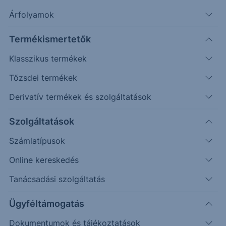
További információk kérése
Árfolyamok
Erste Market Pro belépés
Termékismertetők
Klasszikus termékek
Tőzsdei termékek
Derivatív termékek és szolgáltatások
Szolgáltatások
2.5000
Számlatípusok
2.4000
Online kereskedés
Tanácsadási szolgáltatás
2.3000
Ügyféltámogatás
2.2000
Dokumentumok és tájékoztatások