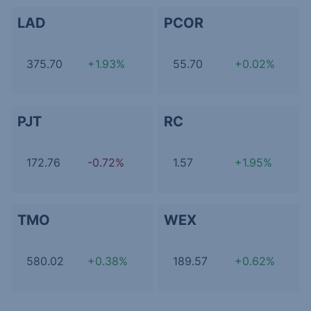
LAD
PCOR
375.70
+1.93%
55.70
+0.02%
PJT
RC
172.76
-0.72%
1.57
+1.95%
TMO
WEX
580.02
+0.38%
189.57
+0.62%