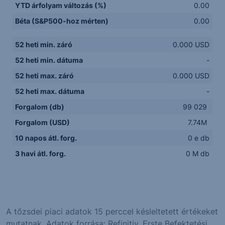
YTD árfolyam változás (%)
0.00
Béta (S&P500-hoz mérten)
0.00
52 heti min. záró
0.000 USD
52 heti min. dátuma
-
52 heti max. záró
0.000 USD
52 heti max. dátuma
-
Forgalom (db)
99 029
Forgalom (USD)
7.74M
10 napos átl. forg.
0 e db
3 havi átl. forg.
0 M db
A tőzsdei piaci adatok 15 perccel késleltetett értékeket
mutatnak. Adatok forrása: Refinitiv, Erste Befektetési