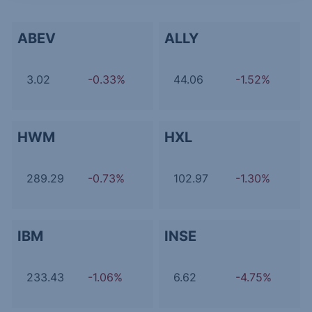
ABEV
ALLY
3.02
-0.33%
44.06
-1.52%
HWM
HXL
289.29
-0.73%
102.97
-1.30%
IBM
INSE
233.43
-1.06%
6.62
-4.75%