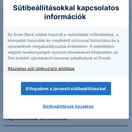
2026.08.07. 10:37
Sütibeállításokkal kapcsolatos
Megint emelkedésben az olaj
információk
2026.08.07. 10:34
Az Erste Bank sütiket használ a weboldalak működtetése, a
Emelkedő olajár ellenére emelkedik az arany
könnyebb használat és megfelelő színvonal biztosítása és a
visszaélések megakadályozása érdekében. A weboldalon
végzett tevékenységek nyomon követésével kifejezetten az
2026.08.07. 10:25
Önt érdeklő ajánlatokról üzenetet juttathatunk el Önnek.
Bayer: A változtatott időpont is változott
Részletes süti tájékoztató letöltése
Elfogadom a javasolt sütibeállításokat
További Erste elemzések
Sütibeállítások kezelése
Kapcsolódó termékek