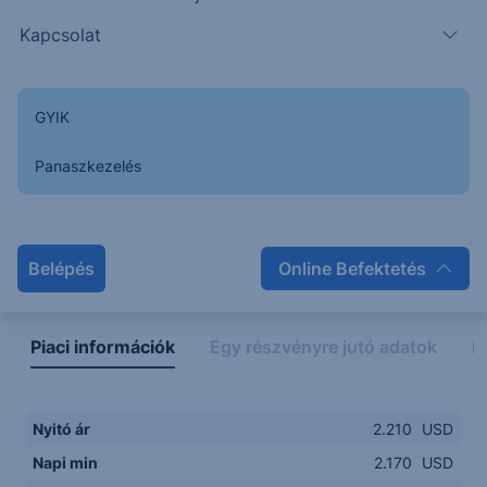
Kapcsolat
2.1000
14:00
16:00
18:00
20:00
GYIK
15:00
18:00
Panaszkezelés
Napon belüli
Historikus
Legfontosabb adatok
Belépés
Online Befektetés
Piaci információk
Egy részvényre jutó adatok
E
Nyitó ár
2.210
USD
Napi min
2.170
USD