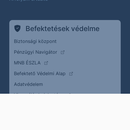
Befektetések védelme
Biztonsági központ
(külső oldalra ugrik)
Pénzügyi Navigátor
(külső oldalra ugrik)
MNB ÉSZLA
(külső oldalra ugrik)
Befektető Védelmi Alap
Adatvédelem
(külső oldalra ugrik)
Visszaélés bejelentése