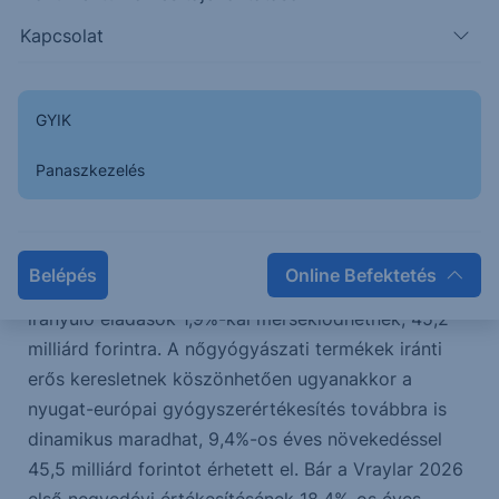
A belföldi gyógyszerértékesítés egyszámjegyű
Kapcsolat
növekedést mutathat, éves összevetésben 2,7%-kal,
15,8 milliárd forintra emelkedve. Ugyanakkor a
Richter szempontjából kedvezőtlenül alakuló
GYIK
árfolyamok, valamint az egyes exportpiacokra
(Közép-Európa és Kelet-Európa) irányuló 2025
Panaszkezelés
negyedik negyedévi előszállítások hatására a kelet-
európai régióban a Richter gyógyszerértékesítése
várhatóan 3,1%-kal csökken éves bázison, 42,4
Belépés
Online Befektetés
milliárd forintra, míg a közép-európai piacokra
irányuló eladások 1,9%-kal mérséklődhetnek, 45,2
milliárd forintra. A nőgyógyászati termékek iránti
erős keresletnek köszönhetően ugyanakkor a
nyugat-európai gyógyszerértékesítés továbbra is
dinamikus maradhat, 9,4%-os éves növekedéssel
45,5 milliárd forintot érhetett el. Bár a Vraylar 2026