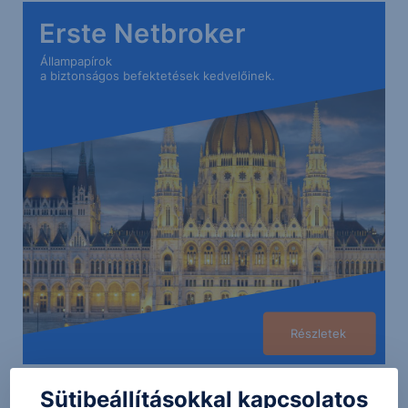
Erste Netbroker
Állampapírok
a biztonságos befektetések kedvelőinek.
Részletek
Sütibeállításokkal kapcsolatos