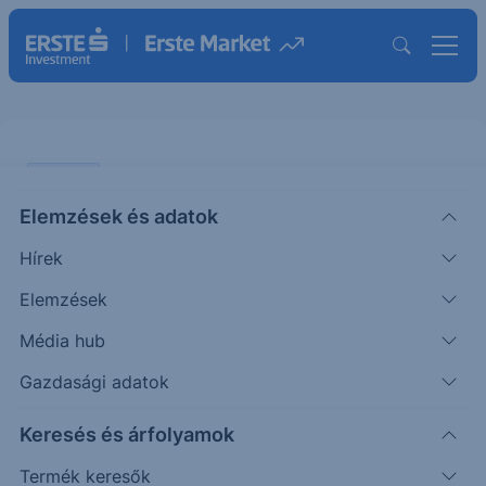
ELEMZÉS
Elemzések és adatok
Richter: A devizaárfolyamok
Hírek
alakulása rányomja a bélyegét az
eredményre
Elemzések
Média hub
ÖTLETGYÁR MINI
Gazdasági adatok
|
2026. május 8. 14:13
Keresés és árfolyamok
Termék keresők
Az Erste szektorelemzője május 5-én tette közzé