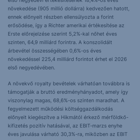
első negyedévi értékesítésének 18,4%-os éves
növekedése (905 millió dollárra) kedvezően hatott,
ennek előnyeit részben ellensúlyozta a forint
erősödése, így a Richter amerikai értékesítése az
Erste előrejelzése szerint 5,2%-kal nőhet éves
szinten, 64,9 milliárd forintra. A konszolidált
árbevétel összességében 0,6%-os éves
növekedéssel 225,4 milliárd forintot érhet el 2026
első negyedévében.
A növekvő royalty bevételek várhatóan továbbra is
támogatják a bruttó eredményhányadot, amely így
viszonylag magas, 68,6%-os szinten maradhat. A
fegyelmezett működési költséggazdálkodás
előnyeit kiegészítve a Hikmától érkező mérföldkő-
kifizetés pozitív hatásával, az EBIT-marzs enyhe
éves javulása várható 30,3%-ra, miközben az EBIT