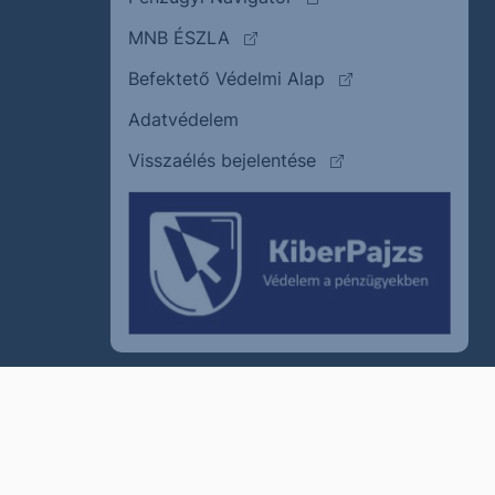
(külső oldalra ugrik)
MNB ÉSZLA
(külső oldalra ugrik
Befektető Védelmi Alap
Adatvédelem
(külső oldalra ugrik)
Visszaélés bejelentése
szum
Cookie policy
Jogi nyilatkozat
Kapcsolat
© 2011–2026
Erste Befektetési Zrt.