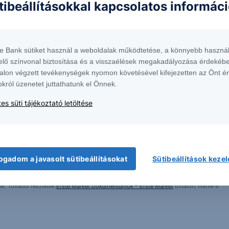
tibeállításokkal kapcsolatos informác
te Bank sütiket használ a weboldalak működtetése, a könnyebb használ
elő színvonal biztosítása és a visszaélések megakadályozása érdekébe
alon végzett tevékenységek nyomon követésével kifejezetten az Önt é
okról üzenetet juttathatunk el Önnek.
es süti tájékoztató letöltése
 1138 Budapest, Népfürdő u. 24-26.; tev. eng. szám: E-III/324/2008 és III/75.005-
artott forrásokon alapulnak, de azokért a Társaság szavatosságot vagy
fektetésre való ösztönzésnek, befektetési tanácsadásnak, értékpapír jegyzésére,
yelmét arra, hogy a múltbeli teljesítmények, illetve jövőbeli becslések nem
ogadom a javasolt sütibeállításokat
Sütibeállítások keze
asági helyzetet, a befektetések és azok hozamai alakulását olyan tényezők
ntés következményei a Társaságra nem háríthatók át. A jelen dokumentumban
 átdolgozása, terjesztése kizárólag a Társaság előzetes írásos engedélyével
k. További részletek:
Erste Market Dokumentumok – Erste Market
oldalon, illetve a