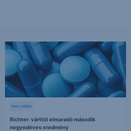
PIACI HÍREK
Richter: várttól elmaradó második
negyedéves eredmény