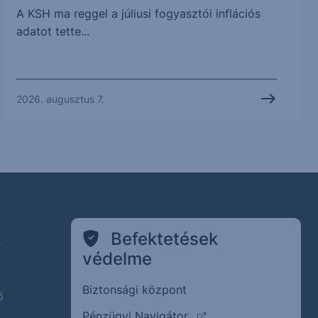
A KSH ma reggel a júliusi fogyasztói inflációs
adatot tette...
2026. augusztus 7.
k
Befektetések
védelme
Biztonsági központ
ő
(külső oldalra ugrik)
Pénzügyi Navigátor