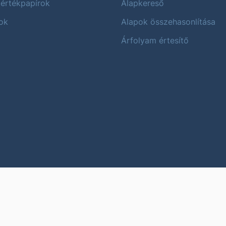
 értékpapírok
Alapkereső
ok
Alapok összehasonlítása
Árfolyam értesítő
Karrier
Impres