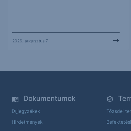
2026. augusztus 7.
Dokumentumok
Ter
Díjjegyzékek
Tőzsdei t
Hirdetmények
Befektetés