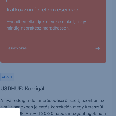
Iratkozzon fel elemzéseinkre
E-mailben elküldjük elemzéseinket, hogy
mindig naprakész maradhasson!
Feliratkozás
CHART
USDHUF: Korrigál
A nyár eddig a dollár erősödéséről szólt, azonban az
elmúlt napokban jelentős korrekción megy keresztül
az USDHUF. A rövid 20-30 napos mozgóátlagok nem