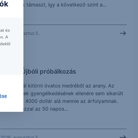
iók
jelentettek támaszt, így a következő szint a...
at és
2026. augusztus 5.
n. A
rdeklő
CHART
Arany: Újbóli próbálkozás
Újra próbál kitörni óvatos medréből az arany. Az
elmúlt hetek gyengélkedésének ellenére sem sikerült
lése
érdemben 4000 dollár alá mennie az árfolyamnak.
Jelenleg azzal az 50 napos...
2026. augusztus 5.