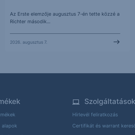
Az Erste elemzője augusztus 7-én tette közzé a
Richter második...
2026. augusztus 7.
mékek
Szolgáltatáso
ermékek
Hírlevél feliratkozás
i alapok
Certifikát és warrant keres