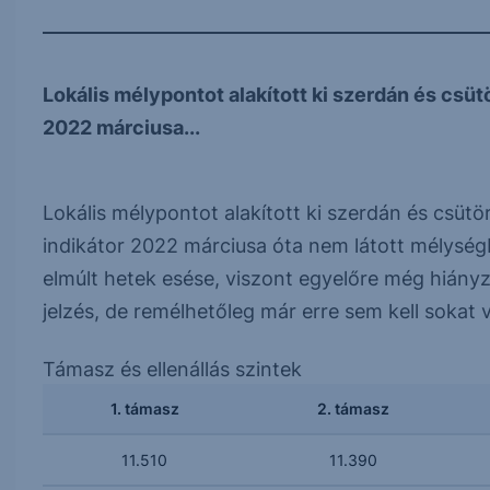
Lokális mélypontot alakított ki szerdán és csü
2022 márciusa...
Lokális mélypontot alakított ki szerdán és csü
indikátor 2022 márciusa óta nem látott mélység
elmúlt hetek esése, viszont egyelőre még hiányz
jelzés, de remélhetőleg már erre sem kell sokat v
Támasz és ellenállás szintek
1. támasz
2. támasz
11.510
11.390