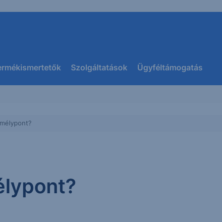
ermékismertetők
Szolgáltatások
Ügyféltámogatás
 mélypont?
élypont?