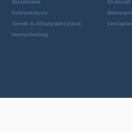
Közzétételek
Strukturált
Üzletszabályzat
Állampapír
Termék és költségtájékoztatók
Devizapiac
Fenntarthatóság