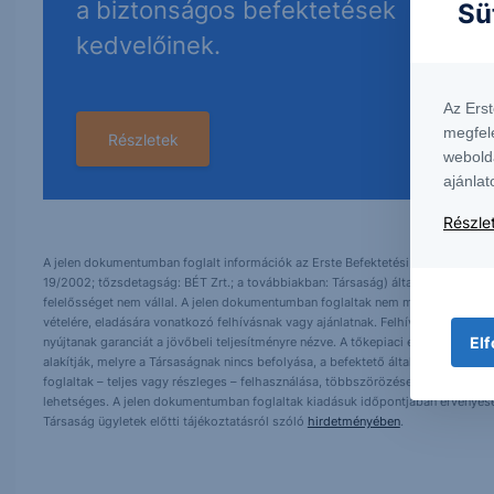
a biztonságos befektetések
Sü
kedvelőinek.
Az Ers
megfel
Részletek
webold
ajánlat
Részlet
A jelen dokumentumban foglalt információk az Erste Befektetési Zrt. (székhely:
19/2002; tőzsdetagság: BÉT Zrt.; a továbbiakban: Társaság) által hitelesnek t
felelősséget nem vállal. A jelen dokumentumban foglaltak nem minősíthetők be
vételére, eladására vonatkozó felhívásnak vagy ajánlatnak. Felhívjuk szíves fig
Elf
nyújtanak garanciát a jövőbeli teljesítményre nézve. A tőkepiaci és makrogazd
alakítják, melyre a Társaságnak nincs befolyása, a befektető által hozott dö
foglaltak – teljes vagy részleges – felhasználása, többszörözése, publikálása,
lehetséges. A jelen dokumentumban foglaltak kiadásuk időpontjában érvényese
Társaság ügyletek előtti tájékoztatásról szóló
hirdetményében
.