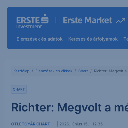
Elemzések és adatok
Keresés és árfolyamok
T
Kezdőlap
Elemzések és cikkek
Chart
Richter: Megvolt a
CHART
Richter: Megvolt a m
|
ÖTLETGYÁR CHART
2026. június 15. 12:35