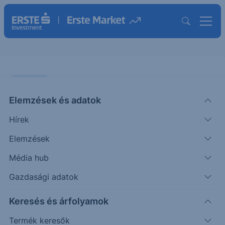
ELEMZÉS
Elemzések és adatok
Lengyel súlynövekedés a régiós
Hírek
indexben
Elemzések
ÖTLETGYÁR MINI
Média hub
|
2026. június 4. 12:36
Gazdasági adatok
Keresés és árfolyamok
A régiós CECE index összetétele nem változik a
június 19-i index átsúlyozás alkalmával, vagyis
Termék keresők