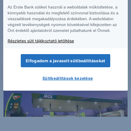
nyújtanak garanciát a jövőbeli teljesítményre nézve. A tőkepiaci és
makrogazdasági helyzetet, a befektetések és azok hozamai alakulását olyan
Az Erste Bank sütiket használ a weboldalak működtetése, a
tényezők alakítják, melyre a Társaságnak nincs befolyása, a befektető által
könnyebb használat és megfelelő színvonal biztosítása és a
hozott döntés következményei a Társaságra nem háríthatók át. A jelen
visszaélések megakadályozása érdekében. A weboldalon
dokumentumban foglaltak – teljes vagy részleges – felhasználása,
végzett tevékenységek nyomon követésével kifejezetten az
többszörözése, publikálása, átdolgozása, terjesztése kizárólag a Társaság
Önt érdeklő ajánlatokról üzenetet juttathatunk el Önnek.
előzetes írásos engedélyével lehetséges. A jelen dokumentumban foglaltak
kiadásuk időpontjában érvényesek. További részletek:
Erste Market
Részletes süti tájékoztató letöltése
Dokumentumok – Erste Market
oldalon, illetve a Társaság ügyletek előtti
tájékoztatásról szóló
hirdetményében
.
Elfogadom a javasolt sütibeállításokat
Sütibeállítások kezelése