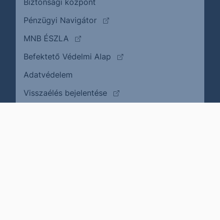
Biztonsági központ
(külső oldalra ugrik)
Pénzügyi Navigátor
(külső oldalra ugrik)
MNB ÉSZLA
(külső oldalra ugrik)
Befektető Védelmi Alap
Adatvédelem
(külső oldalra ugrik)
Visszaélés bejelentése