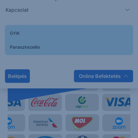
Kapcsolat
GYIK
Panaszkezelés
Erste Netbroker
Kereskedjen közvetlenül a magyar, az osztrák, a német
Belépés
Online Befektetés
és az amerikai piacon