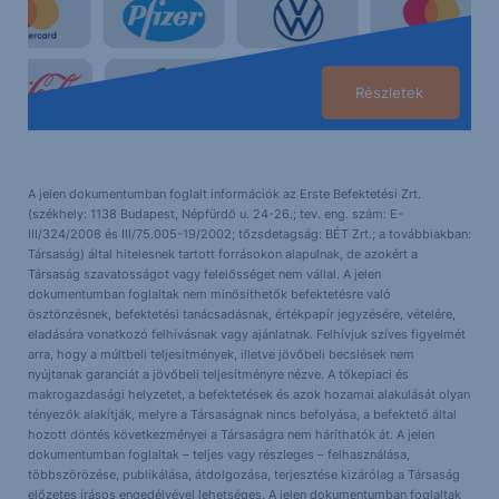
Részletek
A jelen dokumentumban foglalt információk az Erste Befektetési Zrt.
(székhely: 1138 Budapest, Népfürdő u. 24-26.; tev. eng. szám: E-
III/324/2008 és III/75.005-19/2002; tőzsdetagság: BÉT Zrt.; a továbbiakban:
Társaság) által hitelesnek tartott forrásokon alapulnak, de azokért a
Társaság szavatosságot vagy felelősséget nem vállal. A jelen
dokumentumban foglaltak nem minősíthetők befektetésre való
ösztönzésnek, befektetési tanácsadásnak, értékpapír jegyzésére, vételére,
eladására vonatkozó felhívásnak vagy ajánlatnak. Felhívjuk szíves figyelmét
arra, hogy a múltbeli teljesítmények, illetve jövőbeli becslések nem
nyújtanak garanciát a jövőbeli teljesítményre nézve. A tőkepiaci és
makrogazdasági helyzetet, a befektetések és azok hozamai alakulását olyan
tényezők alakítják, melyre a Társaságnak nincs befolyása, a befektető által
hozott döntés következményei a Társaságra nem háríthatók át. A jelen
dokumentumban foglaltak – teljes vagy részleges – felhasználása,
többszörözése, publikálása, átdolgozása, terjesztése kizárólag a Társaság
előzetes írásos engedélyével lehetséges. A jelen dokumentumban foglaltak