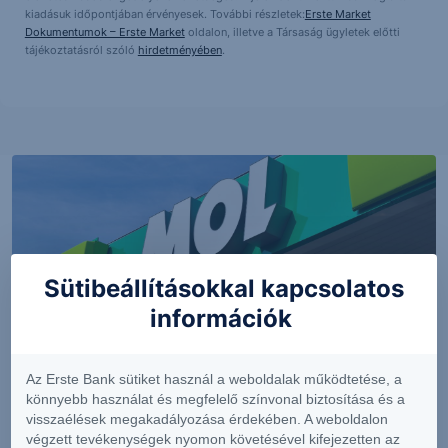
kiadásuk időpontjában érvényesek. További részletek:
Erste Market
Dokumentumok – Erste Market
oldalon, illetve a Társaság ügyletek előtti
tájékoztatásról szóló
hirdetményében
.
Sütibeállításokkal kapcsolatos
információk
Az Erste Bank sütiket használ a weboldalak működtetése, a
PIACI HÍREK
könnyebb használat és megfelelő színvonal biztosítása és a
visszaélések megakadályozása érdekében. A weboldalon
Erős lett a MOL második negyedéve
végzett tevékenységek nyomon követésével kifejezetten az