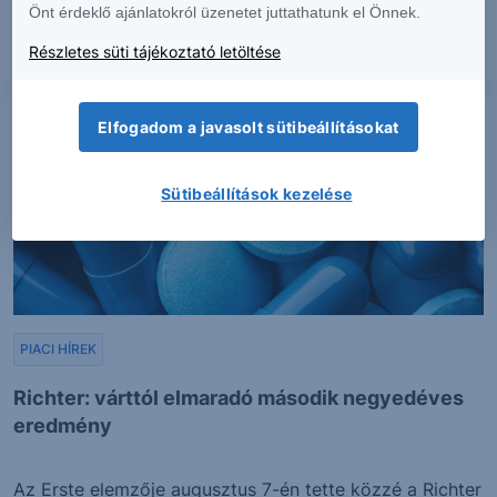
Önt érdeklő ajánlatokról üzenetet juttathatunk el Önnek.
Részletes süti tájékoztató letöltése
2026. augusztus 7.
Elfogadom a javasolt sütibeállításokat
Sütibeállítások kezelése
PIACI HÍREK
Richter: várttól elmaradó második negyedéves
eredmény
Az Erste elemzője augusztus 7-én tette közzé a Richter