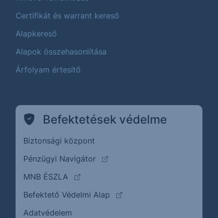
Certifikát és warrant kereső
Alapkereső
Alapok összehasonlítása
Árfolyam értesítő
Befektetések védelme
Biztonsági központ
(külső oldalra ugrik)
Pénzügyi Navigátor
(külső oldalra ugrik)
MNB ÉSZLA
(külső oldalra ugrik)
Befektető Védelmi Alap
Adatvédelem