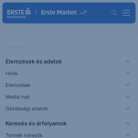
CHART
Elemzések és adatok
Richter: Nyomás alatt
Hírek
ÖTLETGYÁR CHART
Elemzések
|
2026. június 8. 12:23
Média hub
Gazdasági adatok
A múlt heti osztalékszelvény-vágás óta az eladók
Keresés és árfolyamok
vannak túlsúlyban a Richter piacán. A technikai kép
egyelőre...
Termék keresők