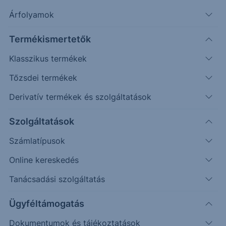
Holnap már osztalékszelvény nélkül forog a
Árfolyamok
részvény.
Termékismertetők
Klasszikus termékek
A Richter 655,45 forint osztalékot fizet
részényenként. A kifizetés június 11-én kezdődik.
Tőzsdei termékek
Holnap már osztalékszelvény nélkül forog a
Derivatív termékek és szolgáltatások
részvény.
Szolgáltatások
Kapcsolódó termék
Számlatípusok
Online kereskedés
12300
Tanácsadási szolgáltatás
12200
Ügyféltámogatás
12100
Dokumentumok és tájékoztatások