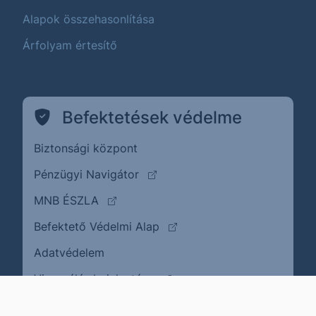
Alapok összehasonlítása
Árfolyam értesítő
Befektetések védelme
Biztonsági központ
(külső oldalra ugrik)
Pénzügyi Navigátor
(külső oldalra ugrik)
MNB ÉSZLA
(külső oldalra ugrik)
Befektető Védelmi Alap
Adatvédelem
(külső oldalra ugrik)
Visszaélés bejelentése