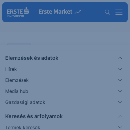
PIACI HÍREK
Elemzések és adatok
Ma forog utoljára
Hírek
osztalékszelvénnyel a Richter
Elemzések
ERSTE REGGELI
Média hub
|
2026. június 2. 09:10
Gazdasági adatok
Keresés és árfolyamok
A Richter 655,45 forint osztalékot fizet
részényenként. A kifizetés június 11-én kezdődik.
Termék keresők