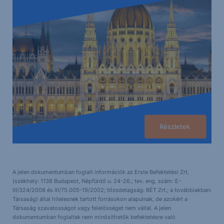
Részletek
A jelen dokumentumban foglalt információk az Erste Befektetési Zrt.
(székhely: 1138 Budapest, Népfürdő u. 24-26.; tev. eng. szám: E-
III/324/2008 és III/75.005-19/2002; tőzsdetagság: BÉT Zrt.; a továbbiakban:
Társaság) által hitelesnek tartott forrásokon alapulnak, de azokért a
Társaság szavatosságot vagy felelősséget nem vállal. A jelen
dokumentumban foglaltak nem minősíthetők befektetésre való