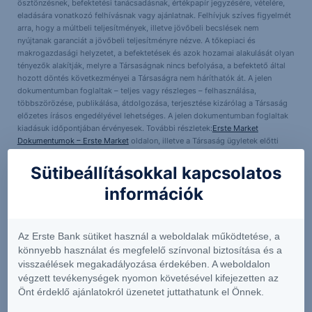
ösztönzésnek, befektetési tanácsadásnak, értékpapír jegyzésére, vételére,
eladására vonatkozó felhívásnak vagy ajánlatnak. Felhívjuk szíves figyelmét
arra, hogy a múltbeli teljesítmények, illetve jövőbeli becslések nem
nyújtanak garanciát a jövőbeli teljesítményre nézve. A tőkepiaci és
makrogazdasági helyzetet, a befektetések és azok hozamai alakulását olyan
tényezők alakítják, melyre a Társaságnak nincs befolyása, a befektető által
hozott döntés következményei a Társaságra nem háríthatók át. A jelen
dokumentumban foglaltak – teljes vagy részleges – felhasználása,
többszörözése, publikálása, átdolgozása, terjesztése kizárólag a Társaság
előzetes írásos engedélyével lehetséges. A jelen dokumentumban foglaltak
kiadásuk időpontjában érvényesek. További részletek:
Erste Market
Dokumentumok – Erste Market
oldalon, illetve a Társaság ügyletek előtti
tájékoztatásról szóló
hirdetményében
.
Sütibeállításokkal kapcsolatos
információk
Érdeklődik a részletek iránt?
Kérjen visszahívást
és szakértőnkkel egyeztethet a termékkel
kapcsolatban.
Az Erste Bank sütiket használ a weboldalak működtetése, a
könnyebb használat és megfelelő színvonal biztosítása és a
visszaélések megakadályozása érdekében. A weboldalon
További információk kérése
végzett tevékenységek nyomon követésével kifejezetten az
Önt érdeklő ajánlatokról üzenetet juttathatunk el Önnek.