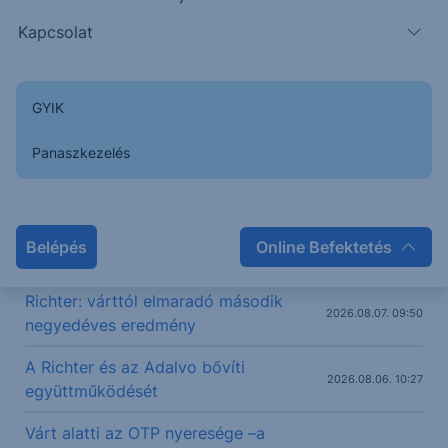
Kapcsolat
12000
11900
GYIK
08:00
10:00
12:00
14:00
RICHTER
12 320
+1.99%
Panaszkezelés
Kapcsolódó legutóbbi elemzések
Belépés
Online Befektetés
Vártnál is nagyobb rekord
2026.08.07. 11:35
Richter: várttól elmaradó második
2026.08.07. 09:50
negyedéves eredmény
A Richter és az Adalvo bővíti
2026.08.06. 10:27
együttműködését
Várt alatti az OTP nyeresége –a