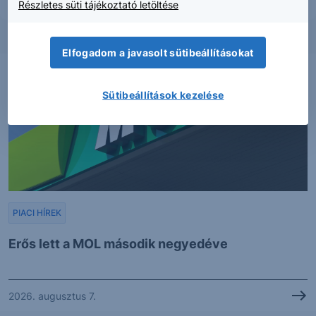
Részletes süti tájékoztató letöltése
Elfogadom a javasolt sütibeállításokat
Sütibeállítások kezelése
PIACI HÍREK
Erős lett a MOL második negyedéve
2026. augusztus 7.