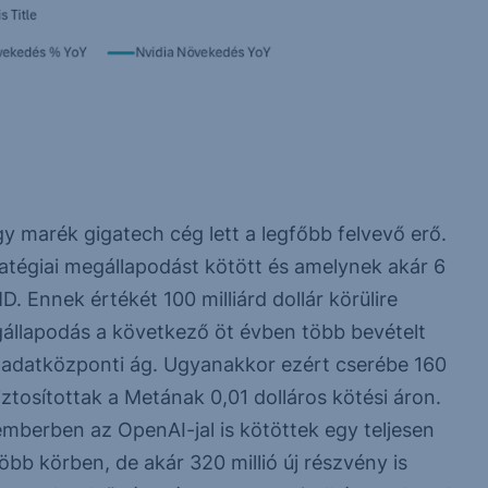
gy marék gigatech cég lett a legfőbb felvevő erő.
ratégiai megállapodást kötött és amelynek akár 6
. Ennek értékét 100 milliárd dollár körülire
egállapodás a következő öt évben több bevételt
az adatközponti ág. Ugyanakkor ezért cserébe 160
ztosítottak a Metának 0,01 dolláros kötési áron.
berben az OpenAI-jal is kötöttek egy teljesen
öbb körben, de akár 320 millió új részvény is