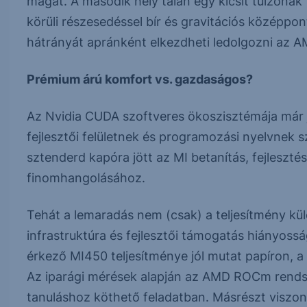
magát. A második hely talán egy kicsit túlzónak
körüli részesedéssel bír és gravitációs középpon
hátrányát apránként elkezdheti ledolgozni az A
Prémium árú komfort vs. gazdaságos?
Az Nvidia CUDA szoftveres ökoszisztémája már j
fejlesztői felületnek és programozási nyelvnek s
sztenderd kapóra jött az MI betanítás, fejlesz
finomhangolásához.
Tehát a lemaradás nem (csak) a teljesítmény kü
infrastruktúra és fejlesztői támogatás hiányossá
érkező MI450 teljesítménye jól mutat papíron, a s
Az iparági mérések alapján az AMD ROCm rendsz
tanuláshoz köthető feladatban. Másrészt viszon