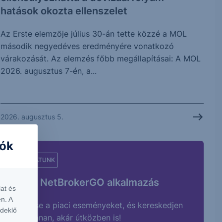
hatások okozta ellenszelet
Az Erste elemzője július 30-án tette közzé a MOL
második negyedéves eredményére vonatkozó
várakozását. Az elemzés főbb megállapításai: A MOL
2026. augusztus 7-én, a...
2026. augusztus 5.
iók
AJÁNLATUNK
Erste NetBrokerGO alkalmazás
at és
n. A
Kövesse a piaci eseményeket, és kereskedjen
rdeklő
bárhonnan, akár útközben is!