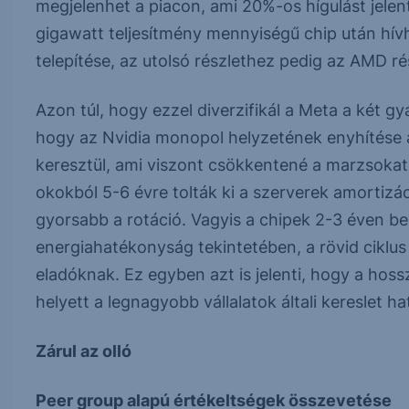
megjelenhet a piacon, ami 20%-os hígulást jele
gigawatt teljesítmény mennyiségű chip után hívh
telepítése, az utolsó részlethez pedig az AMD 
Azon túl, hogy ezzel diverzifikál a Meta a két gy
hogy az Nvidia monopol helyzetének enyhítése a
keresztül, ami viszont csökkentené a marzsokat. 
okokból 5-6 évre tolták ki a szerverek amortizác
gyorsabb a rotáció. Vagyis a chipek 2-3 éven bel
energiahatékonyság tekintetében, a rövid ciklu
eladóknak. Ez egyben azt is jelenti, hogy a hos
helyett a legnagyobb vállalatok általi kereslet h
Zárul az olló
Peer group alapú értékeltségek összevetése