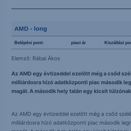
AMD - long
Belépési pont:
piaci ár
Kiszállási po
Elemző: Rábai Ákos
Az AMD egy évtizeddel ezelőtt még a csőd szélé
milliárdosra hízó adatközponti piac második l
magát. A második hely talán egy kicsit túlzónak.
Az AMD egy évtizeddel ezelőtt még a csőd szélén
milliárdosra hízó adatközponti piac második le