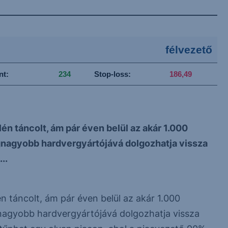
félvezető
nt:
234
Stop-loss:
186,49
n táncolt, ám pár éven belül az akár 1.000
egnagyobb hardvergyártójává dolgozhatja vissza
..
 táncolt, ám pár éven belül az akár 1.000
gnagyobb hardvergyártójává dolgozhatja vissza