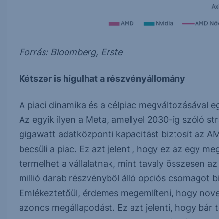
Forrás: Bloomberg, Erste
Kétszer is hígulhat a részvényállomány
A piaci dinamika és a célpiac megváltozásával e
Az egyik ilyen a Meta, amellyel 2030-ig szóló st
gigawatt adatközponti kapacitást biztosít az AMD
becsüli a piac. Ez azt jelenti, hogy ez az egy m
termelhet a vállalatnak, mint tavaly összesen 
millió darab részvényből álló opciós csomagot bi
Emlékeztetőül, érdemes megemlíteni, hogy novem
azonos megállapodást. Ez azt jelenti, hogy bár t