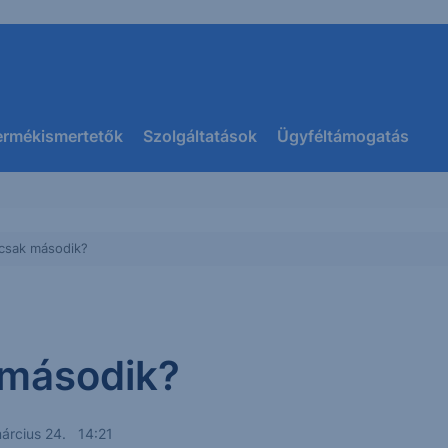
ermékismertetők
Szolgáltatások
Ügyféltámogatás
 csak második?
 második?
árcius 24. 14:21