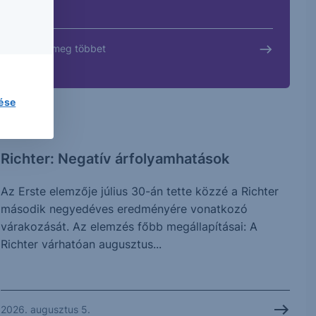
Tudjon meg többet
lése
ELEMZÉS
Richter: Negatív árfolyamhatások
Az Erste elemzője július 30-án tette közzé a Richter
második negyedéves eredményére vonatkozó
várakozását. Az elemzés főbb megállapításai: A
Richter várhatóan augusztus...
2026. augusztus 5.