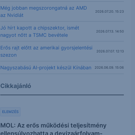
Még jobban megszorongatná az AMD
2026.07.20. 15:23
az Nvidiát
Jó hírt kapott a chipszektor, ismét
2026.07.13. 14:50
nagyot nőtt a TSMC bevétele
Erős rajt előtt az amerikai gyorsjelentési
2026.07.07. 12:13
szezon
Nagyszabású AI-projekt készül Kínában
2026.06.09. 15:06
Cikkajánló
ELEMZÉS
MOL: Az erős működési teljesítmény
ellensúlyozhatta a devizaárfolyam-