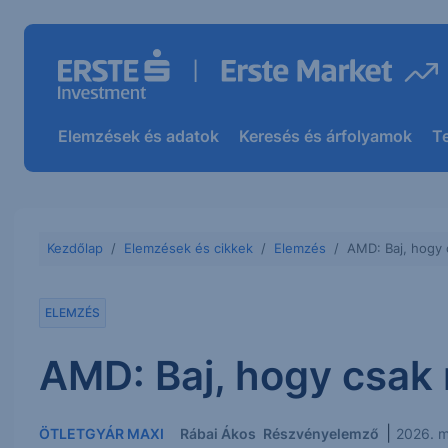
Elemzések és adatok
Keresés és árfolyamok
T
Kezdőlap
Elemzések és cikkek
Elemzés
AMD: Baj, hogy
ELEMZÉS
AMD: Baj, hogy csak
|
ÖTLETGYÁR MAXI
Rábai Ákos
Részvényelemző
2026. m