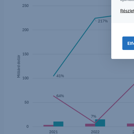
Részlet
Elf