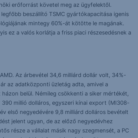
öki erőforrást követel meg az ügyfelektől.
 a legfőbb beszállító TSMC gyártókapacitása igenis
ológiájának mintegy 60%-át kötötte le magának.
 ez a valós korlátja a friss piaci részesedésnek a
MD. Az árbevétel 34,6 milliárd dollár volt, 34%-
ár az adatközponti üzletág adta, amivel a
ázon belül. Némileg csökkenti a siker mértékét,
0 millió dolláros, egyszeri kínai export (MI308-
v első negyedévére 9,8 milliárd dolláros bevételt
dést jelent ugyan, de az előző negyedévhez
tős része a vállalat másik nagy szegmensét, a PC