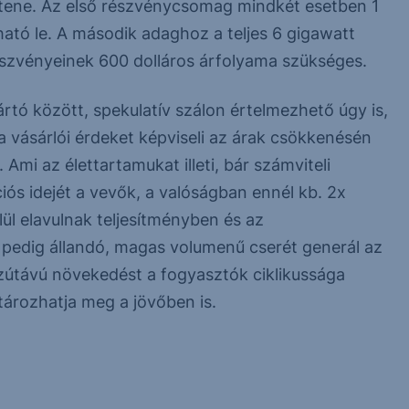
ntene. Az első részvénycsomag mindkét esetben 1
ató le. A második adaghoz a teljes 6 gigawatt
részvényeinek 600 dolláros árfolyama szükséges.
ártó között, spekulatív szálon értelmezhető úgy is,
 vásárlói érdeket képviseli az árak csökkenésén
Ami az élettartamukat illeti, bár számviteli
iós idejét a vevők, a valóságban ennél kb. 2x
ül elavulnak teljesítményben és az
s pedig állandó, magas volumenű cserét generál az
szútávú növekedést a fogyasztók ciklikussága
atározhatja meg a jövőben is.