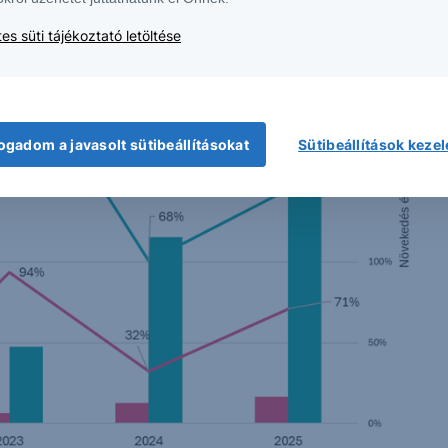
es süti tájékoztató letöltése
ogadom a javasolt sütibeállításokat
Sütibeállítások keze