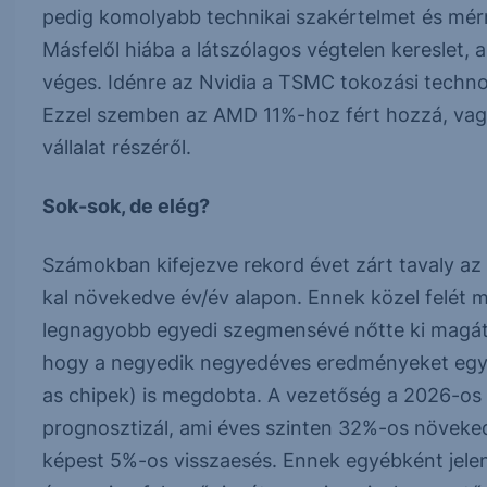
pedig komolyabb technikai szakértelmet és mérn
Másfelől hiába a látszólagos végtelen kereslet,
véges. Idénre az Nvidia a TSMC tokozási techn
Ezzel szemben az AMD 11%-hoz fért hozzá, vagyis
vállalat részéről.
Sok-sok, de elég?
Számokban kifejezve rekord évet zárt tavaly az A
kal növekedve év/év alapon. Ennek közel felét m
legnagyobb egyedi szegmensévé nőtte ki magát h
hogy a negyedik negyedéves eredményeket egy 39
as chipek) is megdobta. A vezetőség a 2026-os é
prognosztizál, ami éves szinten 32%-os növeke
képest 5%-os visszaesés. Ennek egyébként jelen