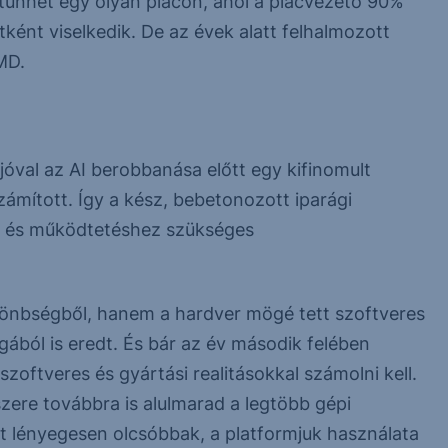
 tűnhet egy olyan piacon, ahol a piacvezető 90%
tként viselkedik. De az évek alatt felhalmozott
MD.
óval az AI berobbanása előtt egy kifinomult
zámított. Így a kész, bebetonozott iparági
tés és működtetéshez szükséges
lönbségből, hanem a hardver mögé tett szoftveres
gából is eredt. És bár az év második felében
zoftveres és gyártási realitásokkal számolni kell.
ere továbbra is alulmarad a legtöbb gépi
t lényegesen olcsóbbak, a platformjuk használata