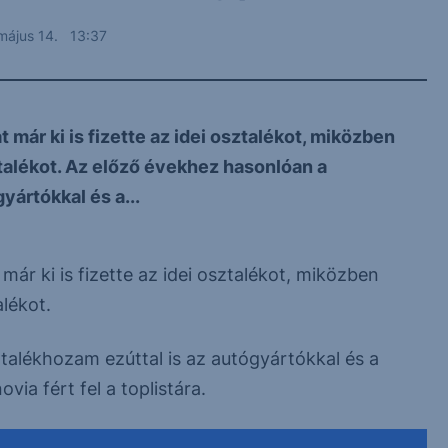
május 14. 13:37
már ki is fizette az idei osztalékot, miközben
talékot. Az előző évekhez hasonlóan a
ártókkal és a...
ár ki is fizette az idei osztalékot, miközben
lékot.
alékhozam ezúttal is az autógyártókkal és a
via fért fel a toplistára.