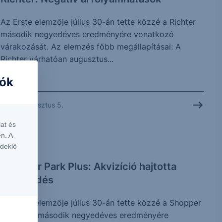
Az Erste elemzője július 30-án tette közzé a Richter
második negyedéves eredményére vonatkozó
várakozását. Az elemzés főbb megállapításai: A
Richter várhatóan augusztus...
iók
2026. augusztus 5.
at és
n. A
ELEMZÉS
rdeklő
Shopper Park Plus: Akvizíció hajtotta
növekedés
Az Erste elemzője július 30-án tette közzé a Shopper
Park Plus második negyedéves eredményére