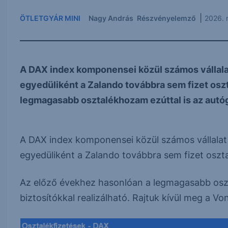
|
ÖTLETGYÁR MINI
Nagy András
Részvényelemző
2026. 
A DAX index komponensei közül számos vállalat 
egyedüliként a Zalando továbbra sem fizet osz
legmagasabb osztalékhozam ezúttal is az autógy
A DAX index komponensei közül számos vállalat m
egyedüliként a Zalando továbbra sem fizet oszta
Az előző évekhez hasonlóan a legmagasabb oszt
biztosítókkal realizálható. Rajtuk kívül meg a Vono