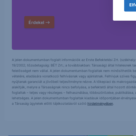
Elf
Érdekel
A jelen dokumentumban foglalt információk az Erste Befektetési Zrt. (székhely:
19/2002; tőzsdetagság: BÉT Zrt.; a továbbiakban: Társaság) által hitelesnek t
felelősséget nem vállal. A jelen dokumentumban foglaltak nem minősíthetők be
vételére, eladására vonatkozó felhívásnak vagy ajánlatnak. Felhívjuk szíves fig
nyújtanak garanciát a jövőbeli teljesítményre nézve. A tőkepiaci és makrogazd
alakítják, melyre a Társaságnak nincs befolyása, a befektető által hozott dö
foglaltak – teljes vagy részleges – felhasználása, többszörözése, publikálása,
lehetséges. A jelen dokumentumban foglaltak kiadásuk időpontjában érvényese
a Társaság ügyletek előtti tájékoztatásról szóló
hirdetményében
.