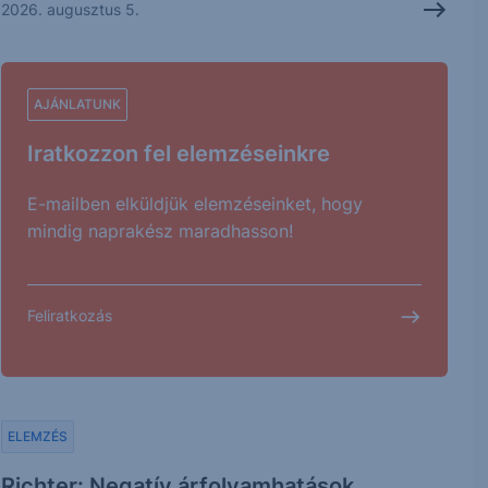
2026. augusztus 5.
AJÁNLATUNK
Iratkozzon fel elemzéseinkre
E-mailben elküldjük elemzéseinket, hogy
mindig naprakész maradhasson!
Feliratkozás
ELEMZÉS
Richter: Negatív árfolyamhatások