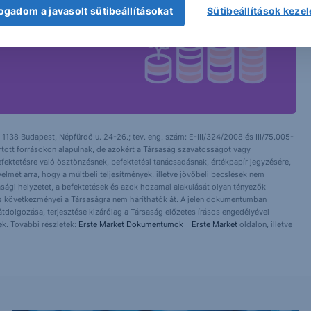
ogadom a javasolt sütibeállításokat
Sütibeállítások keze
 1138 Budapest, Népfürdő u. 24-26.; tev. eng. szám: E-III/324/2008 és III/75.005-
artott forrásokon alapulnak, de azokért a Társaság szavatosságot vagy
fektetésre való ösztönzésnek, befektetési tanácsadásnak, értékpapír jegyzésére,
yelmét arra, hogy a múltbeli teljesítmények, illetve jövőbeli becslések nem
asági helyzetet, a befektetések és azok hozamai alakulását olyan tényezők
ntés következményei a Társaságra nem háríthatók át. A jelen dokumentumban
 átdolgozása, terjesztése kizárólag a Társaság előzetes írásos engedélyével
k. További részletek:
Erste Market Dokumentumok – Erste Market
oldalon, illetve