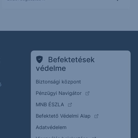
k
Befektetések
védelme
Biztonsági központ
ő
(külső oldalra ugrik)
Pénzügyi Navigátor
(külső oldalra ugrik)
MNB ÉSZLA
(külső oldalra ugrik
Befektető Védelmi Alap
Adatvédelem