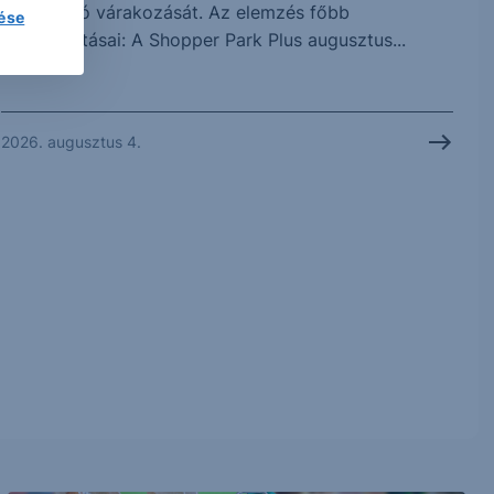
vonatkozó várakozását. Az elemzés főbb
lése
megállapításai: A Shopper Park Plus augusztus...
2026. augusztus 4.