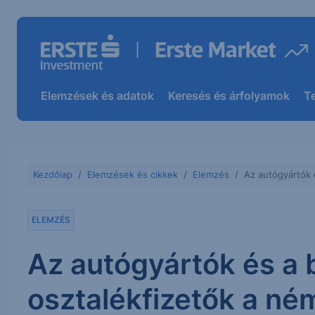
Elemzések és adatok
Keresés és árfolyamok
T
Kezdőlap
Elemzések és cikkek
Elemzés
Az autógyártók 
ELEMZÉS
Az autógyártók és a b
osztalékfizetők a né