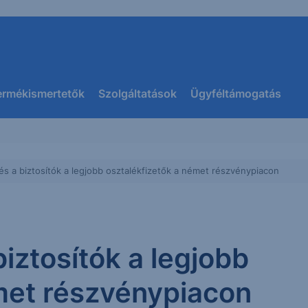
ermékismertetők
Szolgáltatások
Ügyféltámogatás
és a biztosítók a legjobb osztalékfizetők a német részvénypiacon
iztosítók a legjobb
met részvénypiacon