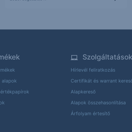
mékek
Szolgáltatáso
ermékek
Hírlevél feliratkozás
i alapok
Certifikát és warrant keres
 értékpapírok
Alapkereső
ok
Alapok összehasonlítása
Árfolyam értesítő