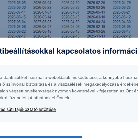
tibeállításokkal kapcsolatos informác
te Bank sütiket használ a weboldalak működtetése, a könnyebb használ
elő színvonal biztosítása és a visszaélések megakadályozása érdekébe
alon végzett tevékenységek nyomon követésével kifejezetten az Önt é
okról üzenetet juttathatunk el Önnek.
es süti tájékoztató letöltése