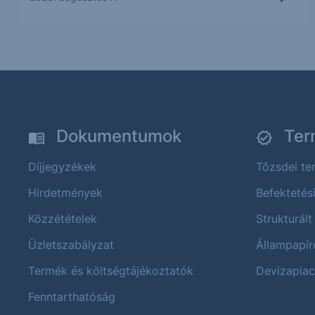
Dokumentumok
Ter
Díjjegyzékek
Tőzsdei t
Hirdetmények
Befektetés
Közzétételek
Strukturált
Üzletszabályzat
Állampapír
Termék és költségtájékoztatók
Devizapiac
Fenntarthatóság