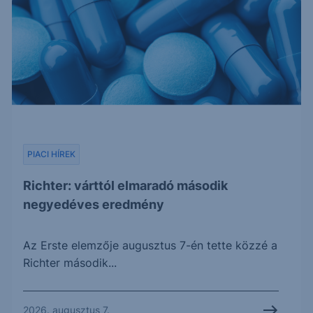
PIACI HÍREK
Richter: várttól elmaradó második
negyedéves eredmény
Az Erste elemzője augusztus 7-én tette közzé a
Richter második...
2026. augusztus 7.