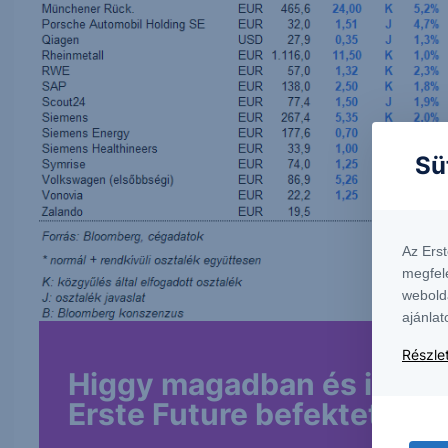
Sü
Az Ers
megfel
webold
ajánlat
Részlet
Higgy magadban és indíts
Erste Future befektetést!