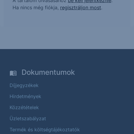
A tartalom olvasásához
be kell jelentkeznie
.
Ha nincs még fiókja,
regisztráljon most
.
Dokumentumok
Díjjegyzékek
Hirdetmények
Közzétételek
Üzletszabályzat
Termék és költségtájékoztatók