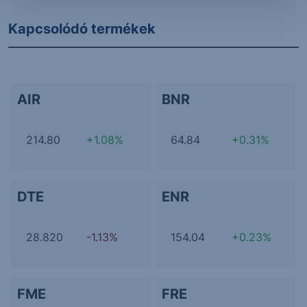
Kapcsolódó termékek
AIR
BNR
214.80
+1.08%
64.84
+0.31%
DTE
ENR
28.820
-1.13%
154.04
+0.23%
FME
FRE