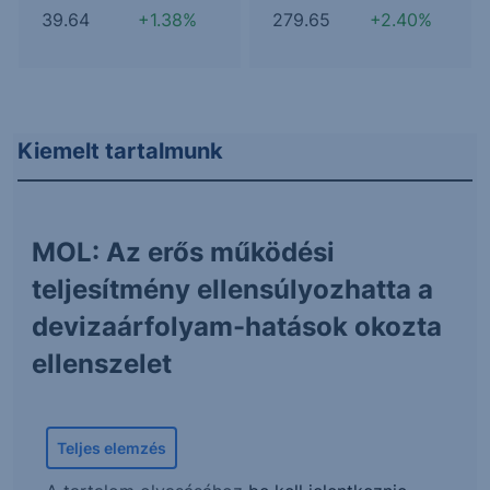
39.64
+1.38%
279.65
+2.40%
Kiemelt tartalmunk
MOL: Az erős működési
teljesítmény ellensúlyozhatta a
devizaárfolyam-hatások okozta
ellenszelet
Teljes elemzés