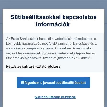
2026.06.03. 11:11
Sütibeállításokkal kapcsolatos
EURHUF: 355 körül a jegyzés
információk
2026.05.27. 12:08
Az Erste Bank sütiket használ a weboldalak működtetése, a
Mekkora veszély Ukrajna?
könnyebb használat és megfelelő színvonal biztosítása és a
Vezető agrárszakértő
visszaélések megakadályozása érdekében. A weboldalon
végzett tevékenységek nyomon követésével kifejezetten az
Önt érdeklő ajánlatokról üzenetet juttathatunk el Önnek.
2026.05.12. 08:52
Részletes süti tájékoztató letöltése
Kitekintő: EUR/HUF - 2026/37M - havi
Szakmai vezető
Elfogadom a javasolt sütibeállításokat
További Erste elemzések
Sütibeállítások kezelése