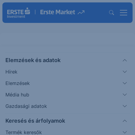
Elemzések és adatok
ALV
(XETRA)
ALLIANZ AG DM5
Hírek
ISIN: DE0008404005
Elemzések
439.40
EUR
-1.30
-0.29%
Média hub
Időpont: 26.08.07. 12:32
Előző záró:
440.70
(26.08.06.)
Gazdasági adatok
Árfolyamértesítő rögzítése
Keresés és árfolyamok
Termék keresők
További információk kérése