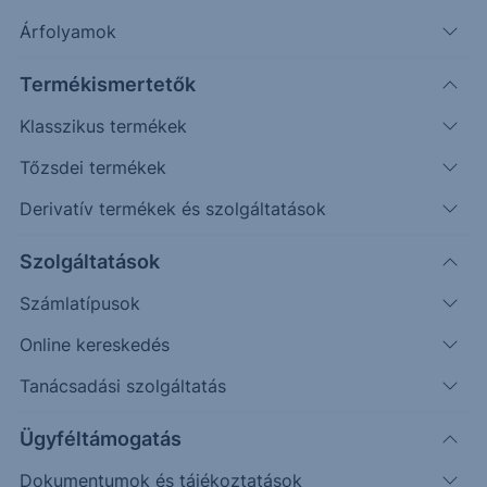
Árfolyamok
Erste Market Pro belépés
Termékismertetők
Klasszikus termékek
Tőzsdei termékek
Derivatív termékek és szolgáltatások
440.00
Szolgáltatások
438.00
Számlatípusok
Online kereskedés
436.00
Tanácsadási szolgáltatás
434.00
Ügyféltámogatás
Dokumentumok és tájékoztatások