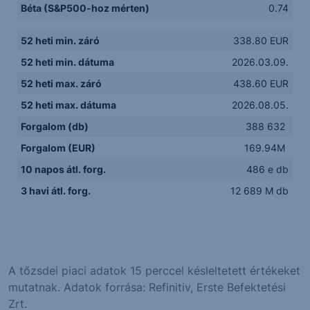
Béta (S&P500-hoz mérten)
0.74
52 heti min. záró
338.80 EUR
52 heti min. dátuma
2026.03.09.
52 heti max. záró
438.60 EUR
52 heti max. dátuma
2026.08.05.
Forgalom (db)
388 632
Forgalom (EUR)
169.94M
10 napos átl. forg.
486 e db
3 havi átl. forg.
12 689 M db
A tőzsdei piaci adatok 15 perccel késleltetett értékeket
mutatnak. Adatok forrása: Refinitiv, Erste Befektetési
Zrt.