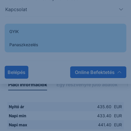
432.00
08:00
10:00
12:00
14:00
Kapcsolat
08:00
12:00
GYIK
Panaszkezelés
Napon belüli
Historikus
Legfontosabb adatok
Belépés
Online Befektetés
Piaci információk
Egy részvényre jutó adatok
E
Nyitó ár
435.60
EUR
Napi min
433.40
EUR
Napi max
441.40
EUR