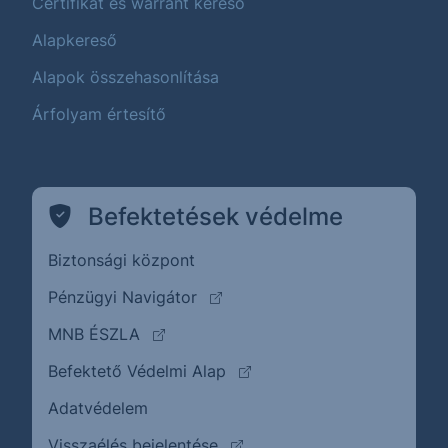
Certifikát és warrant kereső
Alapkereső
Alapok összehasonlítása
Árfolyam értesítő
Befektetések védelme
Biztonsági központ
(külső oldalra ugrik)
Pénzügyi Navigátor
(külső oldalra ugrik)
MNB ÉSZLA
(külső oldalra ugrik)
Befektető Védelmi Alap
Adatvédelem
(külső oldalra ugrik)
Visszaélés bejelentése