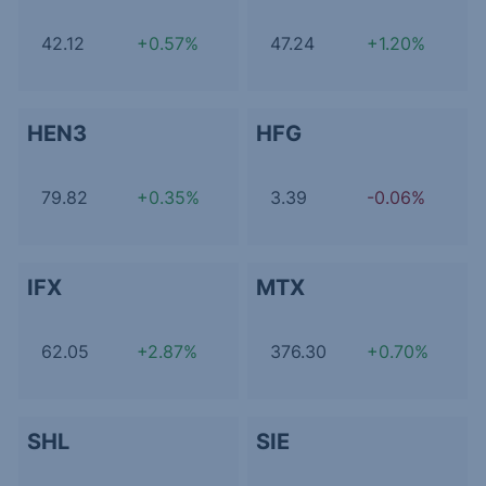
42.12
+0.57%
47.24
+1.20%
HEN3
HFG
79.82
+0.35%
3.39
-0.06%
IFX
MTX
62.05
+2.87%
376.30
+0.70%
SHL
SIE