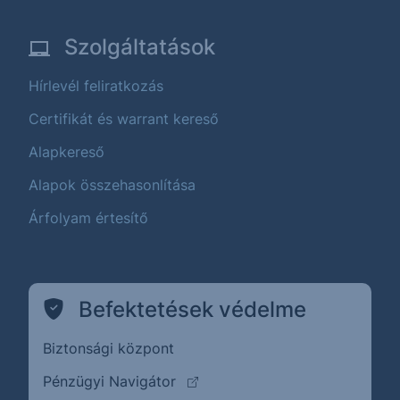
Szolgáltatások
Hírlevél feliratkozás
Certifikát és warrant kereső
Alapkereső
Alapok összehasonlítása
Árfolyam értesítő
Befektetések védelme
Biztonsági központ
(külső oldalra ugrik)
Pénzügyi Navigátor