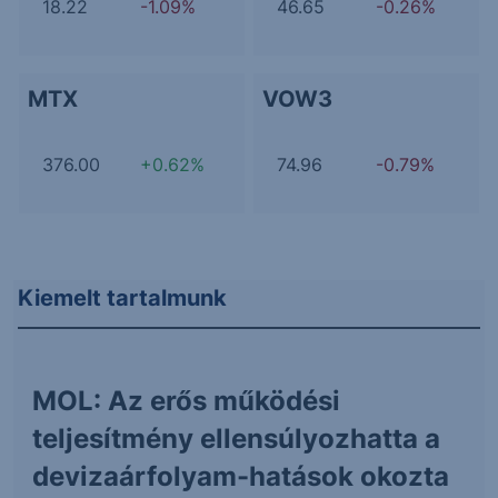
18.22
-1.09%
46.65
-0.26%
MTX
VOW3
376.00
+0.62%
74.96
-0.79%
Kiemelt tartalmunk
MOL: Az erős működési
teljesítmény ellensúlyozhatta a
devizaárfolyam-hatások okozta