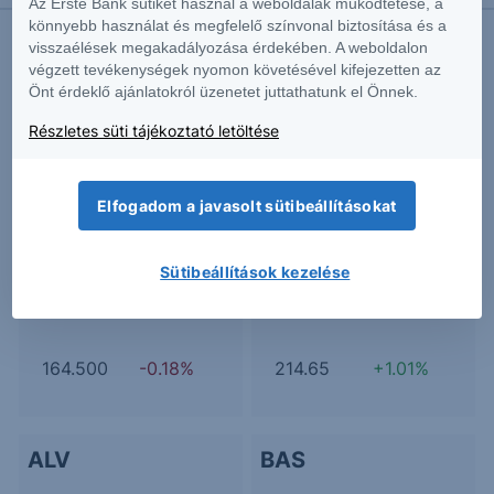
Az Erste Bank sütiket használ a weboldalak működtetése, a
könnyebb használat és megfelelő színvonal biztosítása és a
visszaélések megakadályozása érdekében. A weboldalon
végzett tevékenységek nyomon követésével kifejezetten az
Önt érdeklő ajánlatokról üzenetet juttathatunk el Önnek.
További Erste elemzések
Részletes süti tájékoztató letöltése
Kapcsolódó termékek
Elfogadom a javasolt sütibeállításokat
Sütibeállítások kezelése
ADS
AIR
164.500
-0.18%
214.65
+1.01%
ALV
BAS