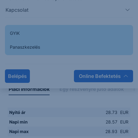
28.5000
08:00
10:00
12:00
14:00
Kapcsolat
08:00
12:00
GYIK
Panaszkezelés
Napon belüli
Historikus
Legfontosabb adatok
Belépés
Online Befektetés
Piaci információk
Egy részvényre jutó adatok
E
Nyitó ár
28.73
EUR
Napi min
28.57
EUR
Napi max
28.93
EUR