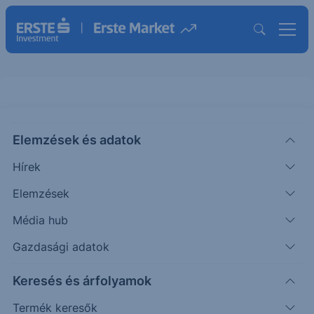
Elemzések és adatok
PAH3
(XETRA)
PORSCHE AUTOMOBIL HOLD PRF
Hírek
ISIN: DE000PAH0038
Elemzések
28.68
EUR
-0.36
-1.24%
Média hub
Időpont: 26.08.07. 09:47
Előző záró:
29.04
(26.08.06.)
Gazdasági adatok
Árfolyamértesítő rögzítése
Keresés és árfolyamok
Termék keresők
További információk kérése