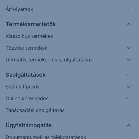
Árfolyamok
Erste Market Pro belépés
Termékismertetők
Klasszikus termékek
Tőzsdei termékek
Derivatív termékek és szolgáltatások
29.0000
Szolgáltatások
28.9000
Számlatípusok
28.8000
Online kereskedés
28.7000
Tanácsadási szolgáltatás
28.6000
Ügyféltámogatás
Dokumentumok és tájékoztatások