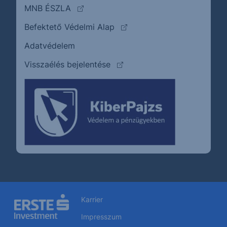
(külső oldalra ugrik)
MNB ÉSZLA
(külső oldalra ugrik)
Befektető Védelmi Alap
Adatvédelem
(külső oldalra ugrik)
Visszaélés bejelentése
Karrier
Impresszum