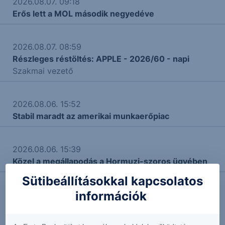
2026.08.07. 09:18
Erős lett a MOL második negyedéve
2026.08.07. 08:59
Részleges réstöltés: APPLE - 2026/60 - napi
Szakmai vezető
2026.08.06. 15:52
Stabil maradt az amerikai munkaerőpiac
2026.08.06. 15:39
Közel a megállapodás a Hormuzi-szoros ügyében
Sütibeállításokkal kapcsolatos
információk
2026.08.06. 11:39
Érdekes dolgokat mondott az OTP!
Vezető elemző