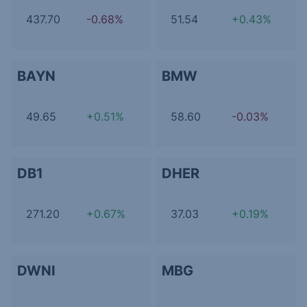
437.70
-0.68%
51.54
+0.43%
BAYN
BMW
49.65
+0.51%
58.60
-0.03%
DB1
DHER
271.20
+0.67%
37.03
+0.19%
DWNI
MBG