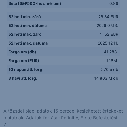
Béta (S&P500-hoz mérten)
0.96
52 heti min. záró
26.84 EUR
52 heti min. dátuma
2026.07.13.
52 heti max. záró
41.52 EUR
52 heti max. dátuma
2025.12.11.
Forgalom (db)
41 288
Forgalom (EUR)
1.18M
10 napos átl. forg.
570 e db
3 havi átl. forg.
14 803 M db
A tőzsdei piaci adatok 15 perccel késleltetett értékeket
mutatnak. Adatok forrása: Refinitiv, Erste Befektetési
Zrt.